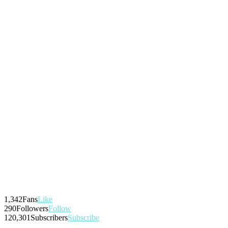
1,342
Fans
Like
290
Followers
Follow
120,301
Subscribers
Subscribe