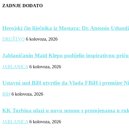
ZADNJE DODATO
Herojski čin liječnika iz Mostara: Dr. Antonio Udundži
DRUŠTVO
6 kolovoza, 2026
Jablaničanin Maid Klepo podijelio inspirativnu priču
JABLANICA
6 kolovoza, 2026
Ustavni sud BiH utvrdio da Vlada FBiH i premijer Nik
BIH
6 kolovoza, 2026
KK Turbina ulazi u novu sezonu s promjenama u ruk
JABLANICA
6 kolovoza, 2026