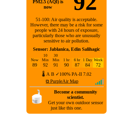
92
PM2.5 (AQI) is
now
51-100: Air quality is acceptable.
However, there may be a risk for some
people with 24 hours of exposure,
particularly those who are unusually
sensitive to air pollution.
Sensor: Jablanica, Edin Salihagic
10
30
Now
Min
Min
1 hr
6 hr
1 Day
Week
89
92
91
90
87
84
72
🌡
A
B
✓100%
PA-II
7.02
⧉ PurpleAir Map
Become a community
scientist.
Get your own outdoor sensor
just like this one.