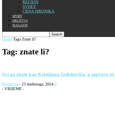
REGION
SVIJET
CRNA HRONIKA
SPORT
DRUŠTVO
MAGAZIN
Home
Tags
Znate li?
Tag: znate li?
Svi ga znate kao Kristijana Golubovića, a zapravo to 
Redakcija
-
23 studenoga, 2024
0
- VRIJEME -