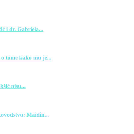
ć i dr. Gabriela...
 o tome kako mu je...
šić nisu...
ovodstvu: Maidin...