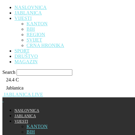
NASLOVNICA
JABLANICA
VIJESTI
KANTON
BIH
REGION
SVIJET
CRNA HRONIKA
SPORT
DRUŠTVO
MAGAZIN
Search
24.4
C
Jablanica
JABLANICA LIVE
NASLOVNICA
JABLANICA
VIJESTI
KANTON
BIH