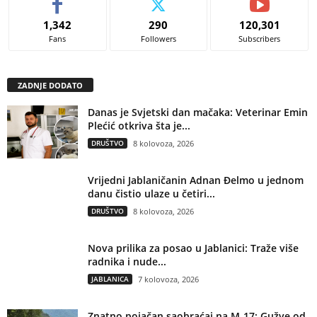
1,342
290
120,301
Fans
Followers
Subscribers
ZADNJE DODATO
Danas je Svjetski dan mačaka: Veterinar Emin
Plećić otkriva šta je...
DRUŠTVO
8 kolovoza, 2026
Vrijedni Jablaničanin Adnan Đelmo u jednom
danu čistio ulaze u četiri...
DRUŠTVO
8 kolovoza, 2026
Nova prilika za posao u Jablanici: Traže više
radnika i nude...
JABLANICA
7 kolovoza, 2026
Znatno pojačan saobraćaj na M-17: Gužve od