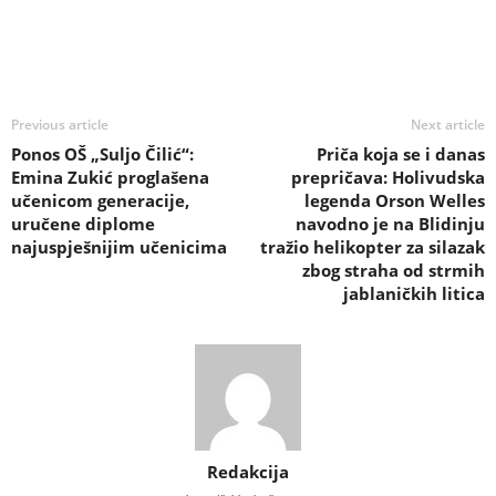
Previous article
Next article
Ponos OŠ „Suljo Čilić“:
Priča koja se i danas
Emina Zukić proglašena
prepričava: Holivudska
učenicom generacije,
legenda Orson Welles
uručene diplome
navodno je na Blidinju
najuspješnijim učenicima
tražio helikopter za silazak
zbog straha od strmih
jablaničkih litica
Redakcija