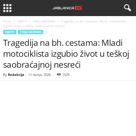
Home
VIJESTI
CRNA HRONIKA
Tragedija na bh. cestama: Mladi motociklista
izgubio život u teškoj saobraćajnoj nesreći
VIJESTI
CRNA HRONIKA
Tragedija na bh. cestama: Mladi
motociklista izgubio život u teškoj
saobraćajnoj nesreći
By
Redakcija
-
11 lipnja, 2026
1529