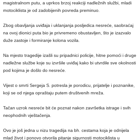
magistralnom putu, a uprkos brzoj reakciji nadležnih službi, mladi
motociklista je od zadobijenih povreda preminuo.
Zbog obavljanja uviđaja i uklanjanja posljedica nesreće, saobraćaj
na ovoj dionici puta bio je privremeno obustavljen, što je izazvalo
duže zastoje i formiranje kolona vozila.
Na mjesto tragedije izašli su pripadnici policije, hitne pomoći i druge
nadležne službe koje su izvršile uviđaj kako bi utvrdile sve okolnosti
pod kojima je došlo do nesreće.
Vijest o smrti Sergeja S. potresla je porodicu, prijatelje i poznanike,
koji se od njega opraštaju putem društvenih mreža.
Tačan uzrok nesreće bit će poznat nakon završetka istrage i svih
neophodnih vještačenja.
Ovo je još jedna u nizu tragedija na bh. cestama koja je odnijela
mlad život i ponovo otvorila pitanje sigurnosti motociklista u