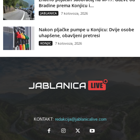
Bradine prema Konjicu i...
JABLANICA
7 kolovoza, 2026
Nakon pljačke pumpe u Konjicu: Dvije osobe
uhapšene, obavljeni pretresi
KONJIC
7 kolovoza, 2026
KONTAKT:
redakcija@jablanicalive.com