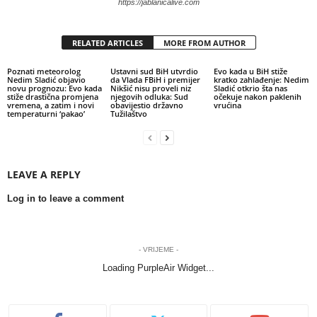
https://jablanicalive.com
RELATED ARTICLES
MORE FROM AUTHOR
Poznati meteorolog
Ustavni sud BiH utvrdio
Evo kada u BiH stiže
Nedim Sladić objavio
da Vlada FBiH i premijer
kratko zahlađenje: Nedim
novu prognozu: Evo kada
Nikšić nisu proveli niz
Sladić otkrio šta nas
stiže drastična promjena
njegovih odluka: Sud
očekuje nakon paklenih
vremena, a zatim i novi
obavijestio državno
vrućina
temperaturni ‘pakao’
Tužilaštvo
LEAVE A REPLY
Log in to leave a comment
- VRIJEME -
Loading PurpleAir Widget...