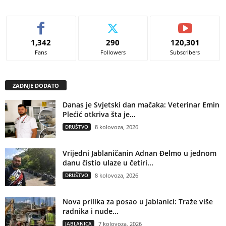
1,342
290
120,301
Fans
Followers
Subscribers
ZADNJE DODATO
Danas je Svjetski dan mačaka: Veterinar Emin
Plećić otkriva šta je...
DRUŠTVO
8 kolovoza, 2026
Vrijedni Jablaničanin Adnan Đelmo u jednom
danu čistio ulaze u četiri...
DRUŠTVO
8 kolovoza, 2026
Nova prilika za posao u Jablanici: Traže više
radnika i nude...
JABLANICA
7 kolovoza, 2026