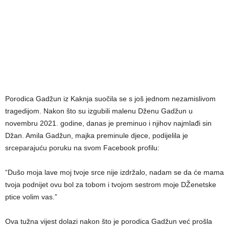
Porodica Gadžun iz Kaknja suočila se s još jednom nezamislivom
tragedijom. Nakon što su izgubili malenu Dženu Gadžun u
novembru 2021. godine, danas je preminuo i njihov najmlađi sin
Džan. Amila Gadžun, majka preminule djece, podijelila je
srceparajuću poruku na svom Facebook profilu:
“Dušo moja lave moj tvoje srce nije izdržalo, nadam se da će mama
tvoja podnijet ovu bol za tobom i tvojom sestrom moje DŽenetske
ptice volim vas.”
Ova tužna vijest dolazi nakon što je porodica Gadžun već prošla