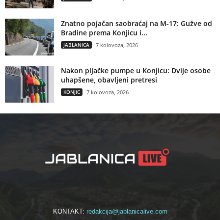
Znatno pojačan saobraćaj na M-17: Gužve od
Bradine prema Konjicu i...
JABLANICA
7 kolovoza, 2026
Nakon pljačke pumpe u Konjicu: Dvije osobe
uhapšene, obavljeni pretresi
KONJIC
7 kolovoza, 2026
KONTAKT:
redakcija@jablanicalive.com