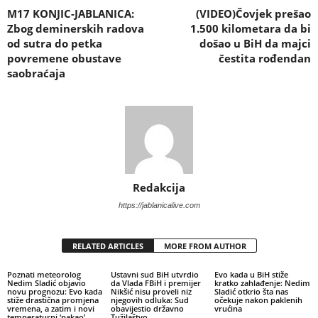
M17 KONJIC-JABLANICA:
(VIDEO)Čovjek prešao
Zbog deminerskih radova
1.500 kilometara da bi
od sutra do petka
došao u BiH da majci
povremene obustave
čestita rođendan
saobraćaja
Redakcija
https://jablanicalive.com
RELATED ARTICLES
MORE FROM AUTHOR
Poznati meteorolog
Ustavni sud BiH utvrdio
Evo kada u BiH stiže
Nedim Sladić objavio
da Vlada FBiH i premijer
kratko zahlađenje: Nedim
novu prognozu: Evo kada
Nikšić nisu proveli niz
Sladić otkrio šta nas
stiže drastična promjena
njegovih odluka: Sud
očekuje nakon paklenih
vremena, a zatim i novi
obavijestio državno
vrućina
temperaturni ‘pakao’
Tužilaštvo