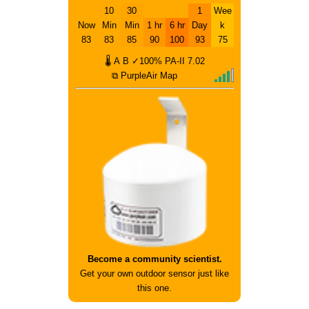
10
30
1
Wee
Now
Min
Min
1 hr
6 hr
Day
k
83
83
85
90
100
93
75
🌡
A
B
✓100%
PA-II
7.02
⧉ PurpleAir Map
Become a community scientist.
Get your own outdoor sensor just like
this one.