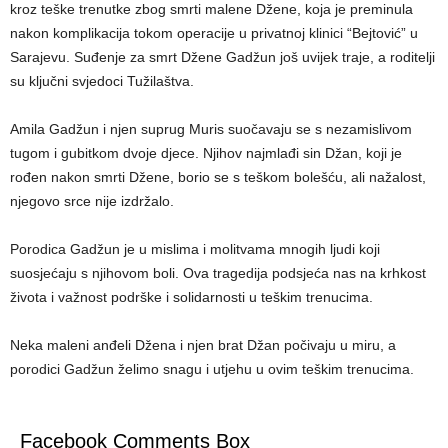
kroz teške trenutke zbog smrti malene Džene, koja je preminula
nakon komplikacija tokom operacije u privatnoj klinici “Bejtović” u
Sarajevu. Suđenje za smrt Džene Gadžun još uvijek traje, a roditelji
su ključni svjedoci Tužilaštva.
Amila Gadžun i njen suprug Muris suočavaju se s nezamislivom
tugom i gubitkom dvoje djece. Njihov najmlađi sin Džan, koji je
rođen nakon smrti Džene, borio se s teškom bolešću, ali nažalost,
njegovo srce nije izdržalo.
Porodica Gadžun je u mislima i molitvama mnogih ljudi koji
suosjećaju s njihovom boli. Ova tragedija podsjeća nas na krhkost
života i važnost podrške i solidarnosti u teškim trenucima.
Neka maleni anđeli Džena i njen brat Džan počivaju u miru, a
porodici Gadžun želimo snagu i utjehu u ovim teškim trenucima.
Facebook Comments Box