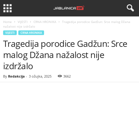
Home
VIJESTI
CRNA HRONIKA
Tragedija porodice Gadžun: Srce malog Džana
nažalost nije izdržalo
VIJESTI
CRNA HRONIKA
Tragedija porodice Gadžun: Srce
malog Džana nažalost nije
izdržalo
By
Redakcija
-
3 ožujka, 2025
3662