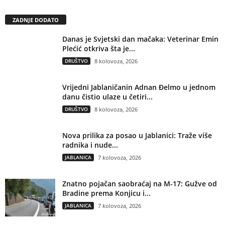
ZADNJE DODATO
Danas je Svjetski dan mačaka: Veterinar Emin
Plećić otkriva šta je...
DRUŠTVO
8 kolovoza, 2026
Vrijedni Jablaničanin Adnan Đelmo u jednom
danu čistio ulaze u četiri...
DRUŠTVO
8 kolovoza, 2026
Nova prilika za posao u Jablanici: Traže više
radnika i nude...
JABLANICA
7 kolovoza, 2026
Znatno pojačan saobraćaj na M-17: Gužve od
Bradine prema Konjicu i...
JABLANICA
7 kolovoza, 2026