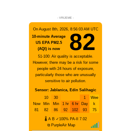
- VRIJEME -
On August 8th, 2026, 8:56:03 AM UTC
82
10-minute Average
US EPA PM2.5
(AQI) is now
51-100: Air quality is acceptable.
However, there may be a risk for some
people with 24 hours of exposure,
particularly those who are unusually
sensitive to air pollution.
Sensor: Jablanica, Edin Salihagic
10
30
1
Wee
Now
Min
Min
1 hr
6 hr
Day
k
81
82
86
92
102
93
75
🌡
A
B
✓100%
PA-II
7.02
⧉ PurpleAir Map