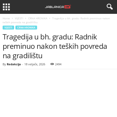
Home
VIJESTI
CRNA HRONIKA
Tragedija u bh. gradu: Radnik preminuo nakon
teških povreda na gradilištu
VIJESTI
CRNA HRONIKA
Tragedija u bh. gradu: Radnik
preminuo nakon teških povreda
na gradilištu
By
Redakcija
-
18 veljače, 2026
2494