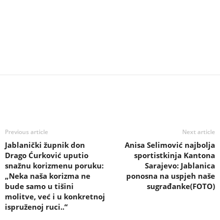
Previous article
Next article
Jablanički župnik don
Anisa Selimović najbolja
Drago Ćurković uputio
sportistkinja Kantona
snažnu korizmenu poruku:
Sarajevo: Jablanica
„Neka naša korizma ne
ponosna na uspjeh naše
bude samo u tišini
sugrađanke(FOTO)
molitve, već i u konkretnoj
ispruženoj ruci..“