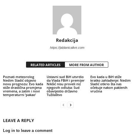
Redakcija
https://jablanicalive.com
RELATED ARTICLES
MORE FROM AUTHOR
Poznati meteorolog
Ustavni sud BiH utvrdio
Evo kada u BiH stiže
Nedim Sladić objavio
da Vlada FBiH i premijer
kratko zahlađenje: Nedim
novu prognozu: Evo kada
Nikšić nisu proveli niz
Sladić otkrio šta nas
stiže drastična promjena
njegovih odluka: Sud
očekuje nakon paklenih
vremena, a zatim i novi
obavijestio državno
vrućina
temperaturni ‘pakao’
Tužilaštvo
LEAVE A REPLY
Log in to leave a comment