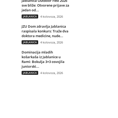
Jablanica Outdoor Fest 2026
sve bliže: Otvorene prijave za
jedan od...
JABLANICA
4 kolovoza, 2026
JZU Dom zdravlja Jablanica
raspisala konkurs: Traže dva
doktora medicine, nude...
JABLANICA
4 kolovoza, 2026
Dominacija mladih
košarkaša iz Jablanice u
Rami: Bokulja 3×3 osvojila
juniorski...
JABLANICA
4 kolovoza, 2026