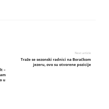
Next article
Traže se sezonski radnici na Boračkom
jezeru, ovo su otvorene pozicije
t –
nam
o u