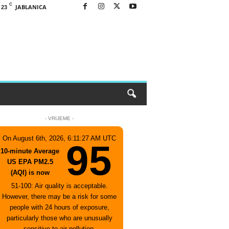
C
JABLANICA
23
- VRIJEME -
On August 6th, 2026, 6:11:27 AM UTC
95
10-minute Average
US EPA PM2.5
(AQI) is now
51-100: Air quality is acceptable.
However, there may be a risk for some
people with 24 hours of exposure,
particularly those who are unusually
sensitive to air pollution.