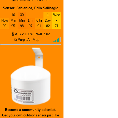
Sensor: Jablanica, Edin Salihagic
10
30
1
Wee
Now
Min
Min
1 hr
6 hr
Day
k
90
95
98
97
91
82
71
🌡
A
B
✓100%
PA-II
7.02
⧉ PurpleAir Map
Become a community scientist.
Get your own outdoor sensor just like