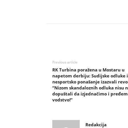
Previous article
RK Turbina poražena u Mostaru u
napetom derbiju: Sudijske odluke i
nesportsko ponašanje izazvali revol
“Nizom skandaloznih odluka nisu 
dopuštali da izjednačimo i pređem
vodstvo!”
Redakcija