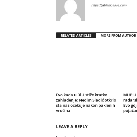
https://jablanicalive.com
RELATED ARTICLES
MORE FROM AUTHOR
Evo kada u BiH stiže kratko
MUP HN
zahlađenje: Nedim Sladić otkrio
radarsk
šta nas očekuje nakon paklenih
Evo gdj
vrućina
pojačan
LEAVE A REPLY