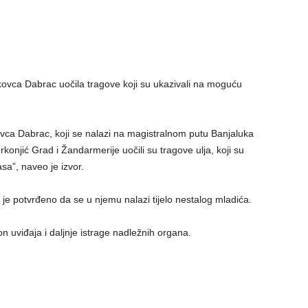
dikovca Dabrac uočila tragove koji su ukazivali na moguću
kovca Dabrac, koji se nalazi na magistralnom putu Banjaluka
rkonjić Grad i Žandarmerije uočili su tragove ulja, koji su
asa”, naveo je izvor.
s je potvrđeno da se u njemu nalazi tijelo nestalog mladića.
 uviđaja i daljnje istrage nadležnih organa.