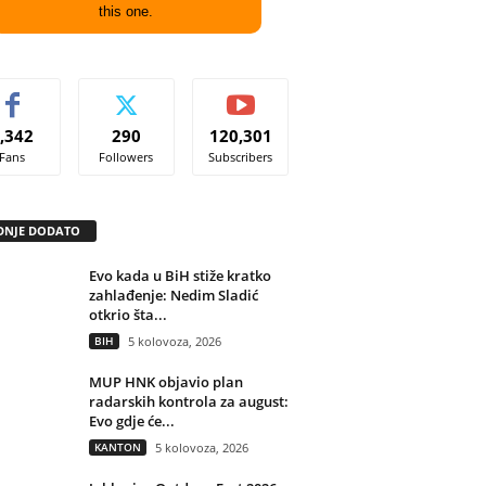
this one.
,342
290
120,301
Fans
Followers
Subscribers
DNJE DODATO
Evo kada u BiH stiže kratko
zahlađenje: Nedim Sladić
otkrio šta...
BIH
5 kolovoza, 2026
MUP HNK objavio plan
radarskih kontrola za august:
Evo gdje će...
KANTON
5 kolovoza, 2026