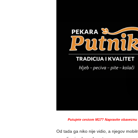
Putujete cestom M17? Napravite obaveznu p
Od tada ga niko nije vidio, a njegov mobil