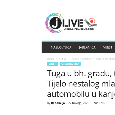
J
A
B
L
A
N
I
NASLOVNICA
JABLANICA
VIJESTI
C
A
Home
VIJESTI
CRNA HRONIKA
Tuga u bh. grad
L
VIJESTI
CRNA HRONIKA
I
Tuga u bh. gradu, 
V
E
Tijelo nestalog ml
automobilu u kanj
By
Redakcija
-
27 travnja, 2026
1286