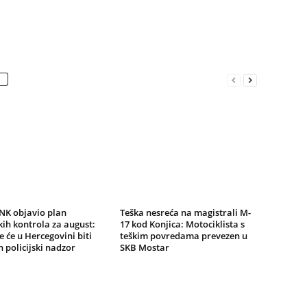
K objavio plan
Teška nesreća na magistrali M-
ih kontrola za august:
17 kod Konjica: Motociklista s
e će u Hercegovini biti
teškim povredama prevezen u
 policijski nadzor
SKB Mostar