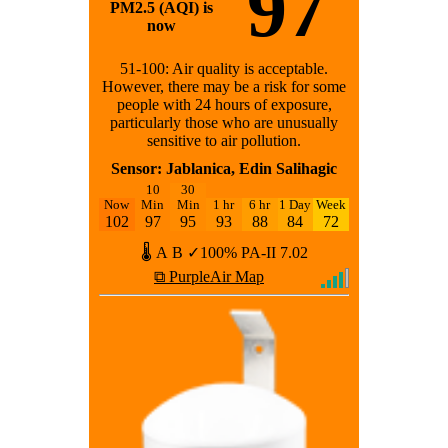
97
PM2.5 (AQI) is
now
51-100: Air quality is acceptable.
However, there may be a risk for some
people with 24 hours of exposure,
particularly those who are unusually
sensitive to air pollution.
Sensor: Jablanica, Edin Salihagic
10
30
Now
Min
Min
1 hr
6 hr
1 Day
Week
102
97
95
93
88
84
72
🌡
A
B
✓100%
PA-II
7.02
⧉ PurpleAir Map