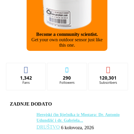
Become a community scientist.
Get your own outdoor sensor just like
this one.
1,342
290
120,301
Fans
Followers
Subscribers
ZADNJE DODATO
Herojski čin liječnika iz Mostara: Dr. Antonio
Udundžić i dr. Gabriela...
DRUŠTVO
6 kolovoza, 2026