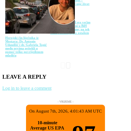
napuštenoj prostoriji –
“Spavati na slami nije život
koji iko...
Kućni budžeti pod sve većim
pritiskom: Građani u BiH
prvo plaćaju račune, pa tek
onda razmišljaju o ostalom
Herojski čin liječnika iz
Mostara: Dr. Antonio
Udundžić i dr. Gabriela Topić
među prvima pritekli u
pomoć teško povrijeđenom
mladiću
LEAVE A REPLY
Log in to leave a comment
- VRIJEME -
On August 7th, 2026, 4:01:43 AM UTC
10-minute
Average US EPA