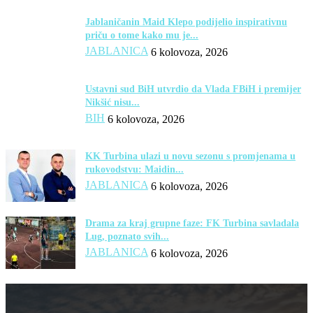
Jablaničanin Maid Klepo podijelio inspirativnu
priču o tome kako mu je...
JABLANICA
6 kolovoza, 2026
Ustavni sud BiH utvrdio da Vlada FBiH i premijer
Nikšić nisu...
BIH
6 kolovoza, 2026
KK Turbina ulazi u novu sezonu s promjenama u
rukovodstvu: Maidin...
JABLANICA
6 kolovoza, 2026
Drama za kraj grupne faze: FK Turbina savladala
Lug, poznato svih...
JABLANICA
6 kolovoza, 2026