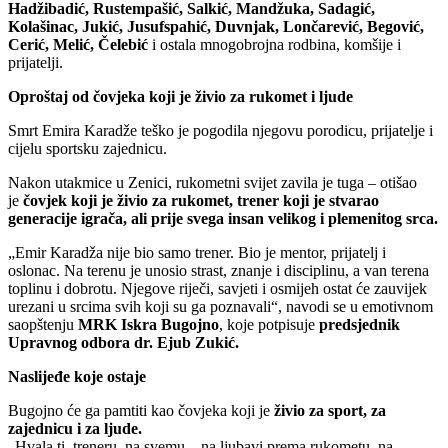
Hadžibadić, Rustempašić, Salkić, Mandžuka, Sadagić,
Kolašinac, Jukić, Jusufspahić, Duvnjak, Lončarević, Begović,
Cerić, Melić, Čelebić
i ostala mnogobrojna rodbina, komšije i
prijatelji.
Oproštaj od čovjeka koji je živio za rukomet i ljude
Smrt Emira Karadže teško je pogodila njegovu porodicu, prijatelje i
cijelu sportsku zajednicu.
Nakon utakmice u Zenici, rukometni svijet zavila je tuga – otišao
je
čovjek koji je živio za rukomet, trener koji je stvarao
generacije igrača, ali prije svega insan velikog i plemenitog srca.
„Emir Karadža nije bio samo trener. Bio je mentor, prijatelj i
oslonac. Na terenu je unosio strast, znanje i disciplinu, a van terena
toplinu i dobrotu. Njegove riječi, savjeti i osmijeh ostat će zauvijek
urezani u srcima svih koji su ga poznavali“, navodi se u emotivnom
saopštenju
MRK Iskra Bugojno
, koje potpisuje
predsjednik
Upravnog odbora dr. Ejub Zukić.
Naslijeđe koje ostaje
Bugojno će ga pamtiti kao čovjeka koji je
živio za sport, za
zajednicu i za ljude.
„Hvala ti, treneru, na svemu – na ljubavi prema rukometu, na