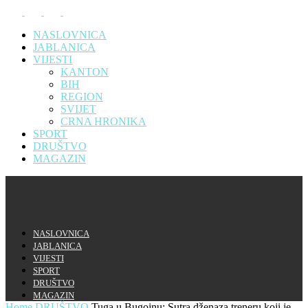
NASLOVNICA
JABLANICA
VIJESTI
KANTON
BIH
REGION
SVIJET
CRNA HRONIKA
SPORT
DRUŠTVO
MAGAZIN
NASLOVNICA
JABLANICA
VIJESTI
SPORT
DRUŠTVO
MAGAZIN
Home
DRUŠTVO
Tuga u Bugojnu: Sutra dženaza treneru koji je