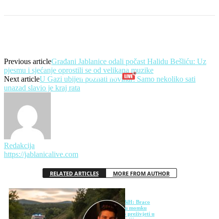
Previous article
Građani Jablanice odali počast Halidu Bešliću: Uz
pjesmu i sjećanje oprostili se od velikana muzike
Next article
U Gazi ubijen poznati novinar: Samo nekoliko sati
unazad slavio je kraj rata
Redakcija
https://jablanicalive.com
RELATED ARTICLES
MORE FROM AUTHOR
Dirljiva priča iz BiH: Braco
Kendić gradi kuću momku
koji je pokušavao preživjeti u