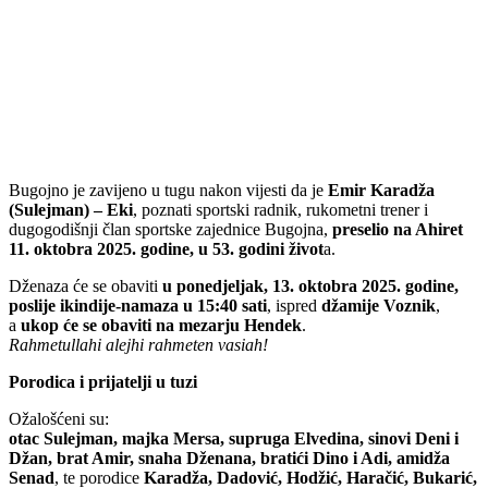
Bugojno je zavijeno u tugu nakon vijesti da je
Emir Karadža
(Sulejman) – Eki
, poznati sportski radnik, rukometni trener i
dugogodišnji član sportske zajednice Bugojna,
preselio na Ahiret
11. oktobra 2025. godine, u 53. godini život
a.
Dženaza će se obaviti
u ponedjeljak, 13. oktobra 2025. godine,
poslije ikindije-namaza u 15:40 sati
, ispred
džamije Voznik
,
a
ukop će se obaviti na mezarju Hendek
.
Rahmetullahi alejhi rahmeten vasiah!
Porodica i prijatelji u tuzi
Ožalošćeni su:
otac Sulejman, majka Mersa, supruga Elvedina, sinovi Deni i
Džan, brat Amir, snaha Dženana, bratići Dino i Adi, amidža
Senad
, te porodice
Karadža, Dadović, Hodžić, Haračić, Bukarić,