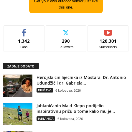
Get your own outdoor sensor just like
this one.
1,342
290
120,301
Fans
Followers
Subscribers
ZADNJE DODATO
Herojski čin liječnika iz Mostara: Dr. Antonio
Udundžić i dr. Gabriela...
DRUŠTVO
6 kolovoza, 2026
Jablaničanin Maid Klepo podijelio
inspirativnu priču o tome kako mu je...
JABLANICA
6 kolovoza, 2026