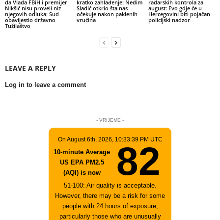
da Vlada FBiH i premijer
kratko zahlađenje: Nedim
radarskih kontrola za
Nikšić nisu proveli niz
Sladić otkrio šta nas
august: Evo gdje će u
njegovih odluka: Sud
očekuje nakon paklenih
Hercegovini biti pojačan
obavijestio državno
vrućina
policijski nadzor
Tužilaštvo
LEAVE A REPLY
Log in to leave a comment
- VRIJEME -
On August 6th, 2026, 10:33:39 PM UTC
82
10-minute Average
US EPA PM2.5
(AQI) is now
51-100: Air quality is acceptable.
However, there may be a risk for some
people with 24 hours of exposure,
particularly those who are unusually