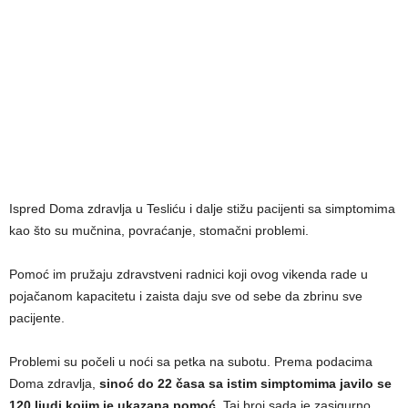
Ispred Doma zdravlja u Tesliću i dalje stižu pacijenti sa simptomima
kao što su mučnina, povraćanje, stomačni problemi.
Pomoć im pružaju zdravstveni radnici koji ovog vikenda rade u
pojačanom kapacitetu i zaista daju sve od sebe da zbrinu sve
pacijente.
Problemi su počeli u noći sa petka na subotu. Prema podacima
Doma zdravlja,
sinoć do 22 časa sa istim simptomima javilo se
120 ljudi kojim je ukazana pomoć.
Taj broj sada je zasigurno