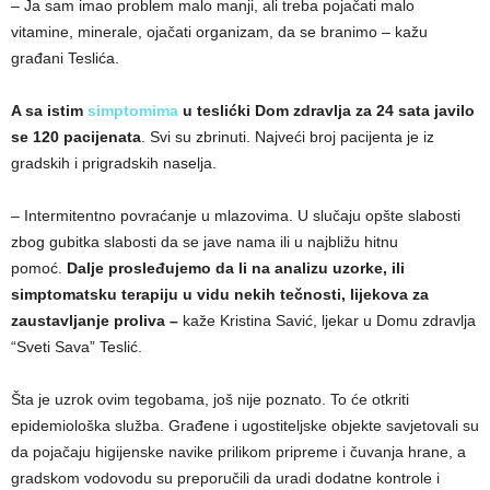
– Ja sam imao problem malo manji, ali treba pojačati malo
vitamine, minerale, ojačati organizam, da se branimo – kažu
građani Teslića.
A sa istim
simptomima
u teslićki Dom zdravlja za 24 sata javilo
se 120 pacijenata
. Svi su zbrinuti. Najveći broj pacijenta je iz
gradskih i prigradskih naselja.
– Intermitentno povraćanje u mlazovima. U slučaju opšte slabosti
zbog gubitka slabosti da se jave nama ili u najbližu hitnu
pomoć.
Dalje prosleđujemo da li na analizu uzorke, ili
simptomatsku terapiju u vidu nekih tečnosti, lijekova za
zaustavljanje proliva
–
kaže Kristina Savić, ljekar u Domu zdravlja
“Sveti Sava” Teslić.
Šta je uzrok ovim tegobama, još nije poznato. To će otkriti
epidemiološka služba. Građene i ugostiteljske objekte savjetovali su
da pojačaju higijenske navike prilikom pripreme i čuvanja hrane, a
gradskom vodovodu su preporučili da uradi dodatne kontrole i