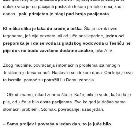
daleko veći jer su pacijenti pristizali i tokom protekle noći, kao i
danas.
Ipak, primjetan je blagi pad broja pacijenata.
Klinička slika je laka do srednje teška
. Šta je uzrok ovim
tegobama, još nije poznato, ali od juče poslijepodne
, jedna od
preporuka je i da se voda iz gradskog vodovoda u Tesliću ne
pije dok ne budu završene dodatne analize
, piše ATV.
Zbog mučnine, povraćanja i stomačnih problema iza mnogih
Teslićana je besana noć. Nastavilo se i tokom dana. Oni koje je sve
to iscrpilo, pomoć su potražili i u Domu zdravlja.
– Otkud znamo, otkud znamo šta je. Kaže, pila je vodu, kaže da je
pila, od juče je bilo dosta pacijenata. Еvo ko god je došao samo
stomačni problemi. Stomak, povraćanje, užas jedan.
–
Samo proljev i povraćala jedan dan, to je juče bilo
.