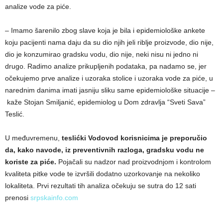
analize vode za piće.
– Imamo šarenilo zbog slave koja je bila i epidemiološke ankete
koju pacijenti nama daju da su dio njih jeli riblje proizvode, dio nije,
dio je konzumirao gradsku vodu, dio nije, neki nisu ni jedno ni
drugo. Radimo analize prikupljenih podataka, pa nadamo se, jer
očekujemo prve analize i uzoraka stolice i uzoraka vode za piće, u
narednim danima imati jasniju sliku same epidemiološke situacije –
kaže Stojan Smiljanić, epidemiolog u Dom zdravlja “Sveti Sava”
Teslić.
U međuvremenu,
teslićki Vodovod korisnicima je preporučio
da, kako navode, iz preventivnih razloga, gradsku vodu ne
koriste za piće.
Pojačali su nadzor nad proizvodnjom i kontrolom
kvaliteta pitke vode te izvršili dodatno uzorkovanje na nekoliko
lokaliteta. Prvi rezultati tih analiza očekuju se sutra do 12 sati
prenosi
srpskainfo.com