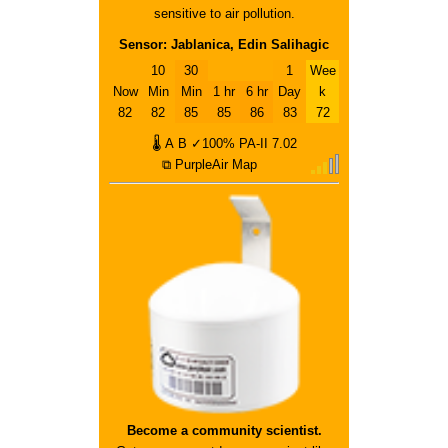
sensitive to air pollution.
Sensor: Jablanica, Edin Salihagic
10
30
1
Wee
Now
Min
Min
1 hr
6 hr
Day
k
82
82
85
85
86
83
72
🌡
A
B
✓100%
PA-II
7.02
⧉ PurpleAir Map
Become a community scientist.