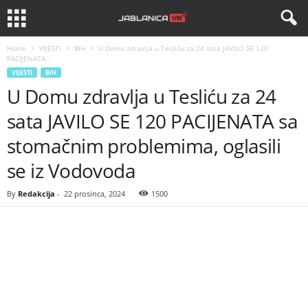
Home
VIJESTI
BIH
U Domu zdravlja u Tesliću za 24 sata JAVILO SE 120
PACIJENATA...
VIJESTI
BIH
U Domu zdravlja u Tesliću za 24
sata JAVILO SE 120 PACIJENATA sa
stomačnim problemima, oglasili
se iz Vodovoda
By
Redakcija
-
22 prosinca, 2024
1500