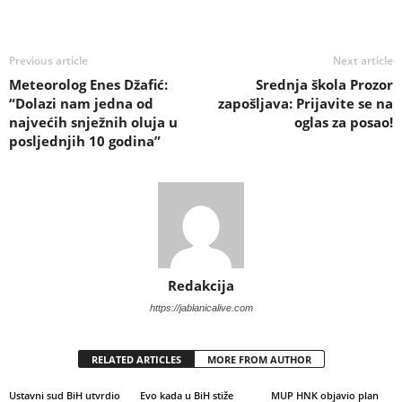
Previous article
Next article
Meteorolog Enes Džafić:
Srednja škola Prozor
“Dolazi nam jedna od
zapošljava: Prijavite se na
najvećih snježnih oluja u
oglas za posao!
posljednjih 10 godina”
Redakcija
https://jablanicalive.com
RELATED ARTICLES
MORE FROM AUTHOR
Ustavni sud BiH utvrdio
Evo kada u BiH stiže
MUP HNK objavio plan