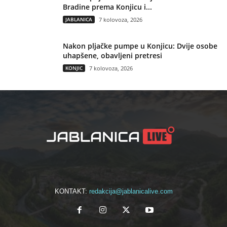
Bradine prema Konjicu i...
JABLANICA
7 kolovoza, 2026
Nakon pljačke pumpe u Konjicu: Dvije osobe
uhapšene, obavljeni pretresi
KONJIC
7 kolovoza, 2026
KONTAKT:
redakcija@jablanicalive.com