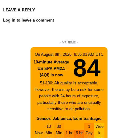
LEAVE A REPLY
Log in to leave a comment
- VRIJEME -
On August 8th, 2026, 8:36:03 AM UTC
84
10-minute Average
US EPA PM2.5
(AQI) is now
51-100: Air quality is acceptable.
However, there may be a risk for some
people with 24 hours of exposure,
particularly those who are unusually
sensitive to air pollution.
Sensor: Jablanica, Edin Salihagic
10
30
1
Wee
Now
Min
Min
1 hr
6 hr
Day
k