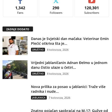
1,342
290
120,301
Fans
Followers
Subscribers
ZADNJE DODATO
Danas je Svjetski dan mačaka: Veterinar Emin
Plećić otkriva šta je...
DRUŠTVO
8 kolovoza, 2026
Vrijedni Jablaničanin Adnan Đelmo u jednom
danu čistio ulaze u četiri...
DRUŠTVO
8 kolovoza, 2026
Nova prilika za posao u Jablanici: Traže više
radnika i nude...
JABLANICA
7 kolovoza, 2026
Znatno pojačan saobraćaj na M-17: Gužve od