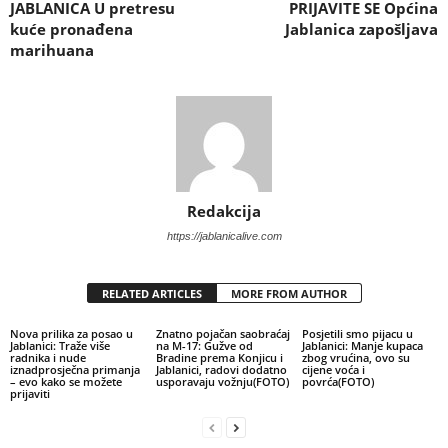
JABLANICA U pretresu
PRIJAVITE SE Općina
kuće pronađena
Jablanica zapošljava
marihuana
Redakcija
https://jablanicalive.com
RELATED ARTICLES
MORE FROM AUTHOR
Nova prilika za posao u
Znatno pojačan saobraćaj
Posjetili smo pijacu u
Jablanici: Traže više
na M-17: Gužve od
Jablanici: Manje kupaca
radnika i nude
Bradine prema Konjicu i
zbog vrućina, ovo su
iznadprosječna primanja
Jablanici, radovi dodatno
cijene voća i
– evo kako se možete
usporavaju vožnju(FOTO)
povrća(FOTO)
prijaviti