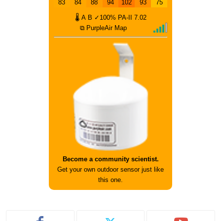
83
84
88
94
102
93
75
🌡
A
B
✓100%
PA-II
7.02
⧉ PurpleAir Map
Become a community scientist.
Get your own outdoor sensor just like
this one.