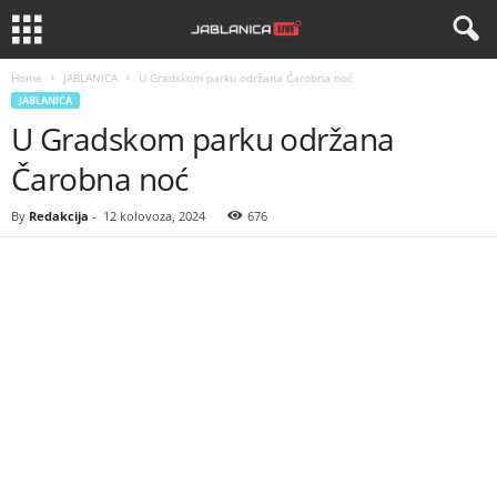
Home
JABLANICA
U Gradskom parku održana Čarobna noć
JABLANICA
U Gradskom parku održana
Čarobna noć
By
Redakcija
-
12 kolovoza, 2024
676