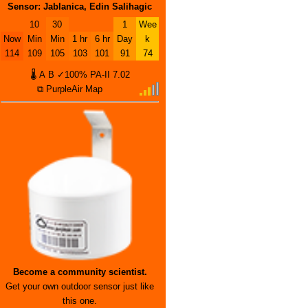
Sensor: Jablanica, Edin Salihagic
10
30
1
Wee
Now
Min
Min
1 hr
6 hr
Day
k
114
109
105
103
101
91
74
🌡
A
B
✓100%
PA-II
7.02
⧉ PurpleAir Map
Become a community scientist.
Get your own outdoor sensor just like
this one.