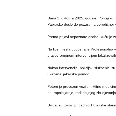
Dana 3. oktobra 2025. godine, Policijskoj s
Paprasko došlo do požara na porodičnoj k
Prema prijavi nepoznate osobe, kuću je zapa
Na lice mjesta upućena je Profesionalna va
pravovremenom intervencijom lokalizovali po
Nakon intervencije, policijski službenici s
ukazana ljekarska pomoć.
Potom je prevezen vozilom Hitne medicins
neuropsihijatrije, radi daljnjeg zbrinjavanja
Uviđaj su izvršili pripadnici Policijske sta