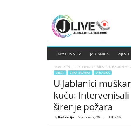
J
A
B
L
A
N
I
NASLOVNICA
JABLANICA
VIJESTI
C
A
Home
VIJESTI
CRNA HRONIKA
U Jablanici mušk
L
VIJESTI
CRNA HRONIKA
JABLANICA
I
U Jablanici muška
V
E
kuću: Intervenisali 
širenje požara
By
Redakcija
-
6 listopada, 2025
2789