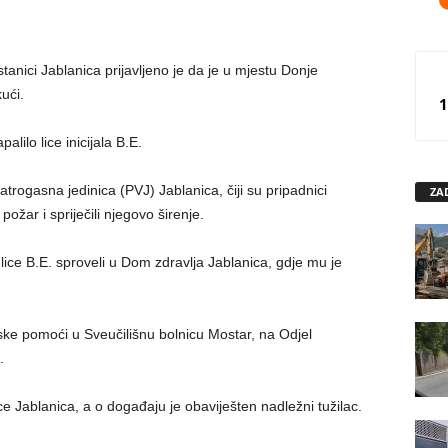
tanici Jablanica prijavljeno je da je u mjestu Donje
ući.
1
lilo lice inicijala B.E.
trogasna jedinica (PVJ) Jablanica, čiji su pripadnici
ZA
žar i spriječili njegovo širenje.
u lice B.E. sproveli u Dom zdravlja Jablanica, gdje mu je
ke pomoći u Sveučilišnu bolnicu Mostar, na Odjel
.
nice Jablanica, a o događaju je obaviješten nadležni tužilac.