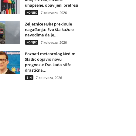
uhapšene, obavljeni pretresi
KONJIC
7 kolovoza, 2026
Željeznice FBiH prekinule
nagađanja: Evo šta kažu o
navodima da je...
KONJIC
7 kolovoza, 2026
Poznati meteorolog Nedim
Sladić objavio novu
prognozu: Evo kada stiže
drastična...
BIH
7 kolovoza, 2026