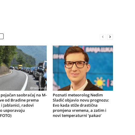
 pojačan saobraćaj na M-
Poznati meteorolog Nedim
žve od Bradine prema
Sladić objavio novu prognozu:
 i Jablanici, radovi
Evo kada stiže drastična
o usporavaju
promjena vremena, a zatim i
(FOTO)
novi temperaturni ‘pakao’