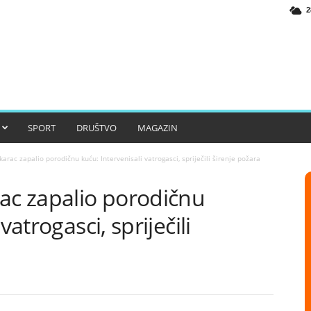
2
SPORT
DRUŠTVO
MAGAZIN
arac zapalio porodičnu kuću: Intervenisali vatrogasci, spriječili širenje požara
rac zapalio porodičnu
vatrogasci, spriječili