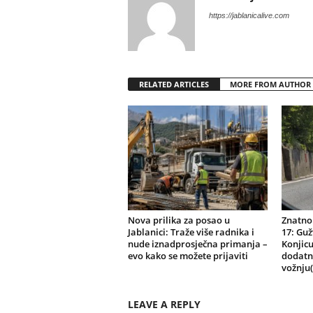
https://jablanicalive.com
RELATED ARTICLES
MORE FROM AUTHOR
Nova prilika za posao u
Znatno
Jablanici: Traže više radnika i
17: Gu
nude iznadprosječna primanja –
Konjicu
evo kako se možete prijaviti
dodatn
vožnju
LEAVE A REPLY