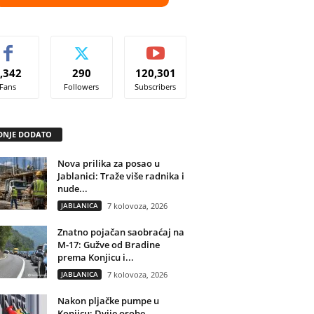
,342
290
120,301
Fans
Followers
Subscribers
DNJE DODATO
Nova prilika za posao u
Jablanici: Traže više radnika i
nude...
JABLANICA
7 kolovoza, 2026
Znatno pojačan saobraćaj na
M-17: Gužve od Bradine
prema Konjicu i...
JABLANICA
7 kolovoza, 2026
Nakon pljačke pumpe u
Konjicu: Dvije osobe