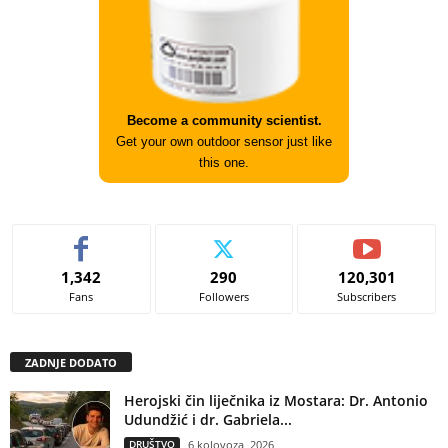
Become a community scientist.
Get your own outdoor sensor just like
this one.
1,342
290
120,301
Fans
Followers
Subscribers
ZADNJE DODATO
Herojski čin liječnika iz Mostara: Dr. Antonio
Udundžić i dr. Gabriela...
DRUŠTVO
6 kolovoza, 2026