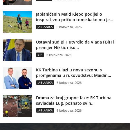
Jablaničanin Maid Klepo podijelio
inspirativnu priču o tome kako mu je...
JABLANICA
6 kolovoza, 2026
Ustavni sud BiH utvrdio da Vlada FBiH i
premijer Nikšić nisu...
BIH
6 kolovoza, 2026
KK Turbina ulazi u novu sezonu s
promjenama u rukovodstvu: Maidin...
JABLANICA
6 kolovoza, 2026
Drama za kraj grupne faze: FK Turbina
savladala Lug, poznato svih...
JABLANICA
6 kolovoza, 2026