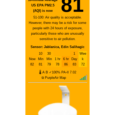
81
US EPA PM2.5
(AQI) is now
51-100: Air quality is acceptable.
However, there may be a risk for some
people with 24 hours of exposure,
particularly those who are unusually
sensitive to air pollution.
Sensor: Jablanica, Edin Salihagic
10
30
1
Wee
Now
Min
Min
1 hr
6 hr
Day
k
82
81
79
78
86
83
72
🌡
A
B
✓100%
PA-II
7.02
⧉ PurpleAir Map