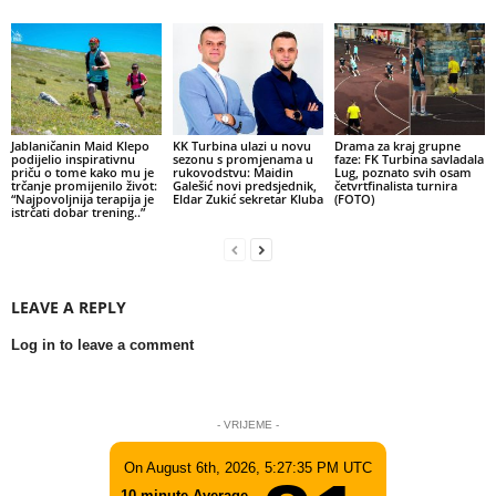
Jablaničanin Maid Klepo
KK Turbina ulazi u novu
Drama za kraj grupne
podijelio inspirativnu
sezonu s promjenama u
faze: FK Turbina savladala
priču o tome kako mu je
rukovodstvu: Maidin
Lug, poznato svih osam
trčanje promijenilo život:
Galešić novi predsjednik,
četvrtfinalista turnira
“Najpovoljnija terapija je
Eldar Zukić sekretar Kluba
(FOTO)
istrčati dobar trening..”
LEAVE A REPLY
Log in to leave a comment
- VRIJEME -
On August 6th, 2026, 5:27:35 PM UTC
10-minute Average