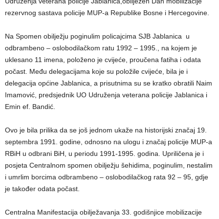
Udruženja veterana policije Jablanica,obilježen Dan mobilizacije
rezervnog sastava policije MUP-a Republike Bosne i Hercegovine.
Na Spomen obilježju poginulim policajcima SJB Jablanica u
odbrambeno – oslobodilačkom ratu 1992 – 1995., na kojem je
uklesano 11 imena, položeno je cvijeće, proučena fatiha i odata
počast. Među delegacijama koje su položile cvijeće, bila je i
delegacija općine Jablanica, a prisutnima su se kratko obratili Naim
Imamović, predsjednik UO Udruženja veterana policije Jablanica i
Emin ef. Bandić.
Ovo je bila prilika da se još jednom ukaže na historijski značaj 19.
septembra 1991. godine, odnosno na ulogu i značaj policije MUP-a
RBiH u odbrani BiH, u periodu 1991-1995. godina. Upriličena je i
posjeta Centralnom spomen obilježju šehidima, poginulim, nestalim
i umrlim borcima odbrambeno – oslobodilačkog rata 92 – 95, gdje
je također odata počast.
Centralna Manifestacija obilježavanja 33. godišnjice mobilizacije