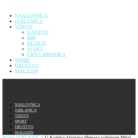
NASLOVNICA
JABLANICA
VIJESTI
KANTON
BIH
REGION
SVIJET
CRNA HRONIKA
SPORT
DRUŠTVO
MAGAZIN
NASLOVNICA
JABLANICA
VIJESTI
SPORT
DRUŠTVO
MAGAZIN
Home
JABLANICA
U Konjicu klanjana dženaza voljenom Mirzi