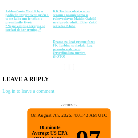
Jablaničanin Maid Klepo
KK Turbina ulazi u novu
podijelio inspirativnu priču o
sezonu s promjenama u
tome kako mu je trčanje
rukovodstvu: Maidin Galešić
promijenilo život:
novi predsjednik, Eldar Zukić
“Najpovoljnija terapija je
sekretar Kluba
istrčati dobar trening..”
Drama za kraj grupne faze:
FK Turbina savladala Lug,
poznato svih osam
četvrtfinalista turnira
(FOTO)
LEAVE A REPLY
Log in to leave a comment
- VRIJEME -
On August 7th, 2026, 4:01:43 AM UTC
10-minute
Average US EPA