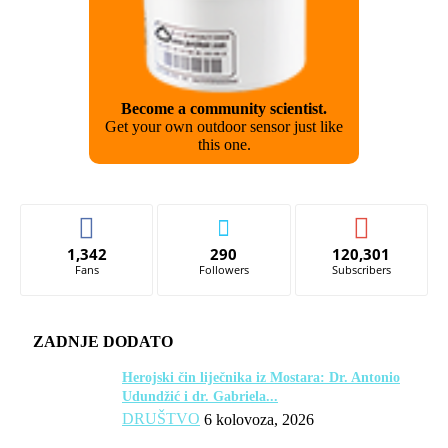
Become a community scientist.
Get your own outdoor sensor just like
this one.
1,342
290
120,301
Fans
Followers
Subscribers
ZADNJE DODATO
Herojski čin liječnika iz Mostara: Dr. Antonio
Udundžić i dr. Gabriela...
DRUŠTVO
6 kolovoza, 2026