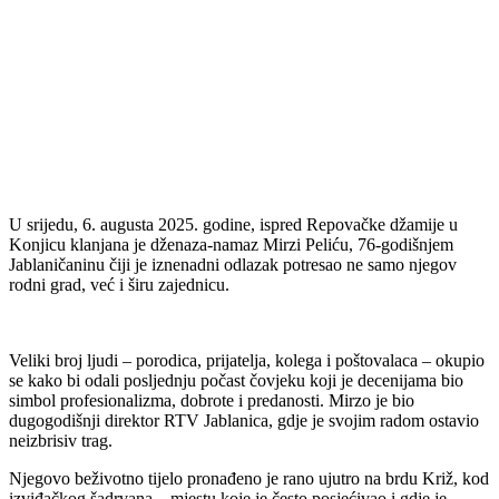
U srijedu, 6. augusta 2025. godine, ispred Repovačke džamije u
Konjicu klanjana je dženaza-namaz Mirzi Peliću, 76-godišnjem
Jablaničaninu čiji je iznenadni odlazak potresao ne samo njegov
rodni grad, već i širu zajednicu.
Veliki broj ljudi – porodica, prijatelja, kolega i poštovalaca – okupio
se kako bi odali posljednju počast čovjeku koji je decenijama bio
simbol profesionalizma, dobrote i predanosti. Mirzo je bio
dugogodišnji direktor RTV Jablanica, gdje je svojim radom ostavio
neizbrisiv trag.
Njegovo beživotno tijelo pronađeno je rano ujutro na brdu Križ, kod
izviđačkog šadrvana – mjestu koje je često posjećivao i gdje je,