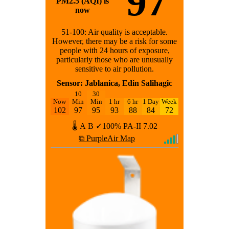
97
PM2.5 (AQI) is
now
51-100: Air quality is acceptable.
However, there may be a risk for some
people with 24 hours of exposure,
particularly those who are unusually
sensitive to air pollution.
Sensor: Jablanica, Edin Salihagic
10
30
Now
Min
Min
1 hr
6 hr
1 Day
Week
102
97
95
93
88
84
72
🌡
A
B
✓100%
PA-II
7.02
⧉ PurpleAir Map