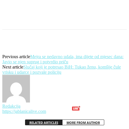
Previous article
Mejra se nedavno udala, ima dijete od mjesec dana:
Javio se njen suprug i potvrdio priču
Next article
Slučaj koji je potresao BiH: Tukao ženu, komšije čule
vrisku i udarce i pozvale policiju
Redakcija
https://jablanicalive.com
RELATED ARTICLES
MORE FROM AUTHOR