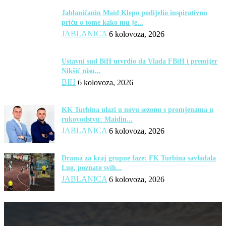
Jablaničanin Maid Klepo podijelio inspirativnu
priču o tome kako mu je...
JABLANICA
6 kolovoza, 2026
Ustavni sud BiH utvrdio da Vlada FBiH i premijer
Nikšić nisu...
BIH
6 kolovoza, 2026
KK Turbina ulazi u novu sezonu s promjenama u
rukovodstvu: Maidin...
JABLANICA
6 kolovoza, 2026
Drama za kraj grupne faze: FK Turbina savladala
Lug, poznato svih...
JABLANICA
6 kolovoza, 2026