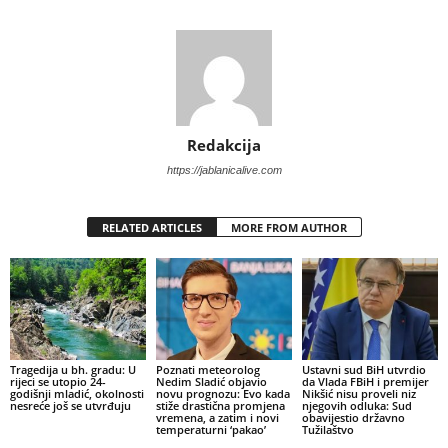
Redakcija
https://jablanicalive.com
RELATED ARTICLES
MORE FROM AUTHOR
Tragedija u bh. gradu: U
Poznati meteorolog
Ustavni sud BiH utvrdio
rijeci se utopio 24-
Nedim Sladić objavio
da Vlada FBiH i premijer
godišnji mladić, okolnosti
novu prognozu: Evo kada
Nikšić nisu proveli niz
nesreće još se utvrđuju
stiže drastična promjena
njegovih odluka: Sud
vremena, a zatim i novi
obavijestio državno
temperaturni ‘pakao’
Tužilaštvo