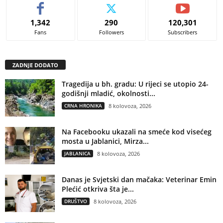
1,342
290
120,301
Fans
Followers
Subscribers
ZADNJE DODATO
Tragedija u bh. gradu: U rijeci se utopio 24-
godišnji mladić, okolnosti...
CRNA HRONIKA
8 kolovoza, 2026
Na Facebooku ukazali na smeće kod visećeg
mosta u Jablanici, Mirza...
JABLANICA
8 kolovoza, 2026
Danas je Svjetski dan mačaka: Veterinar Emin
Plećić otkriva šta je...
DRUŠTVO
8 kolovoza, 2026