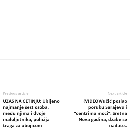
Previous article
Next article
UŽAS NA CETINJU: Ubijeno
(VIDEO)Vučić poslao
najmanje šest osoba,
poruku Sarajevu i
među njima i dvoje
“centrima moći”: Sretna
maloljetnika, policija
Nova godina, džabe se
traga za ubojicom
nadate..