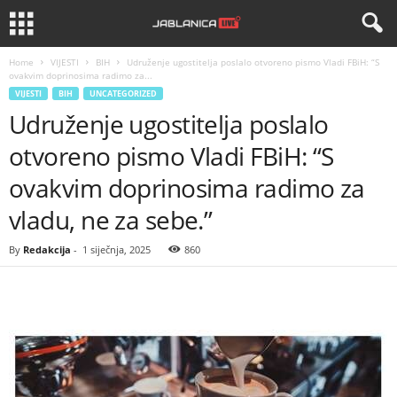
Home
VIJESTI
BIH
Udruženje ugostitelja poslalo otvoreno pismo Vladi FBiH: “S
ovakvim doprinosima radimo za...
VIJESTI
BIH
UNCATEGORIZED
Udruženje ugostitelja poslalo
otvoreno pismo Vladi FBiH: “S
ovakvim doprinosima radimo za
vladu, ne za sebe.”
By
Redakcija
-
1 siječnja, 2025
860