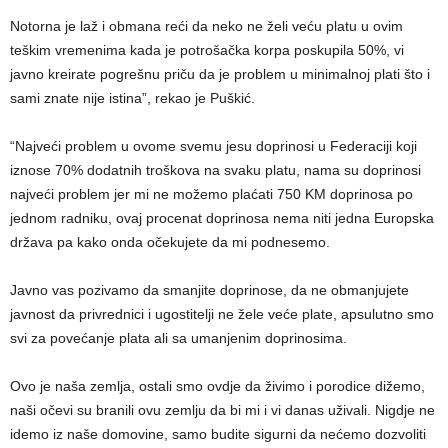
Notorna je laž i obmana reći da neko ne želi veću platu u ovim
teškim vremenima kada je potrošačka korpa poskupila 50%, vi
javno kreirate pogrešnu priču da je problem u minimalnoj plati što i
sami znate nije istina”, rekao je Puškić.
“Najveći problem u ovome svemu jesu doprinosi u Federaciji koji
iznose 70% dodatnih troškova na svaku platu, nama su doprinosi
najveći problem jer mi ne možemo plaćati 750 KM doprinosa po
jednom radniku, ovaj procenat doprinosa nema niti jedna Europska
država pa kako onda očekujete da mi podnesemo.
Javno vas pozivamo da smanjite doprinose, da ne obmanjujete
javnost da privrednici i ugostitelji ne žele veće plate, apsulutno smo
svi za povećanje plata ali sa umanjenim doprinosima.
Ovo je naša zemlja, ostali smo ovdje da živimo i porodice dižemo,
naši očevi su branili ovu zemlju da bi mi i vi danas uživali. Nigdje ne
idemo iz naše domovine, samo budite sigurni da nećemo dozvoliti