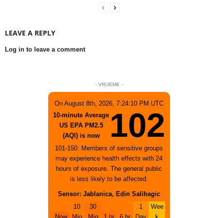
LEAVE A REPLY
Log in to leave a comment
- VRIJEME -
On August 8th, 2026, 7:24:10 PM UTC
102
10-minute Average
US EPA PM2.5
(AQI) is now
101-150: Members of sensitive groups
may experience health effects with 24
hours of exposure. The general public
is less likely to be affected.
Sensor: Jablanica, Edin Salihagic
10
30
1
Wee
Now
Min
Min
1 hr
6 hr
Day
k