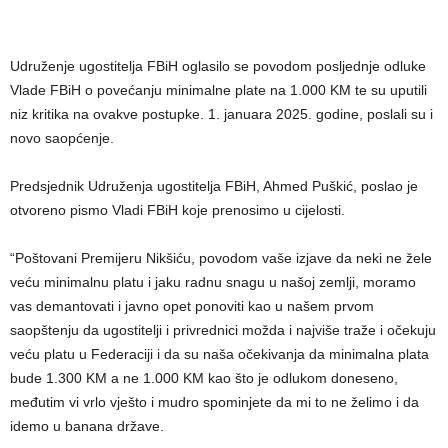
Udruženje ugostitelja FBiH oglasilo se povodom posljednje odluke
Vlade FBiH o povećanju minimalne plate na 1.000 KM te su uputili
niz kritika na ovakve postupke. 1. januara 2025. godine, poslali su i
novo saopćenje.
Predsjednik Udruženja ugostitelja FBiH, Ahmed Puškić, poslao je
otvoreno pismo Vladi FBiH koje prenosimo u cijelosti.
“Poštovani Premijeru Nikšiću, povodom vaše izjave da neki ne žele
veću minimalnu platu i jaku radnu snagu u našoj zemlji, moramo
vas demantovati i javno opet ponoviti kao u našem prvom
saopštenju da ugostitelji i privrednici možda i najviše traže i očekuju
veću platu u Federaciji i da su naša očekivanja da minimalna plata
bude 1.300 KM a ne 1.000 KM kao što je odlukom doneseno,
međutim vi vrlo vješto i mudro spominjete da mi to ne želimo i da
idemo u banana države.