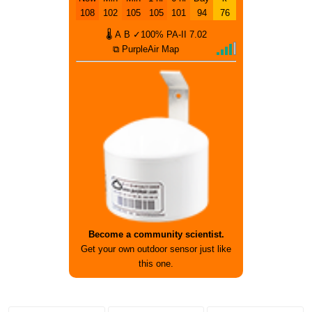
108
102
105
105
101
94
76
🌡
A
B
✓100%
PA-II
7.02
⧉ PurpleAir Map
Become a community scientist.
Get your own outdoor sensor just like
this one.