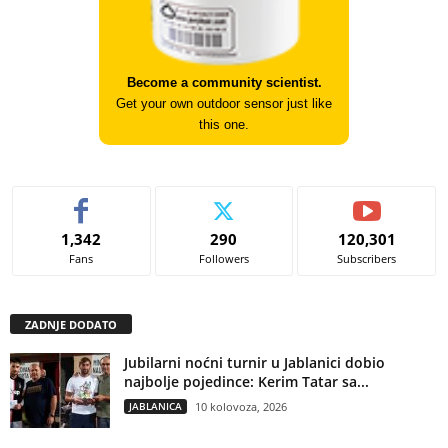
Become a community scientist.
Get your own outdoor sensor just like
this one.
1,342
290
120,301
Fans
Followers
Subscribers
ZADNJE DODATO
Jubilarni noćni turnir u Jablanici dobio
najbolje pojedince: Kerim Tatar sa...
JABLANICA
10 kolovoza, 2026