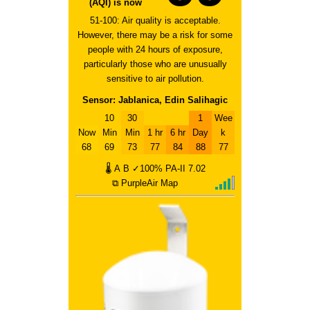
(AQI) is now
51-100: Air quality is acceptable.
However, there may be a risk for some
people with 24 hours of exposure,
particularly those who are unusually
sensitive to air pollution.
Sensor: Jablanica, Edin Salihagic
10
30
1
Wee
Now
Min
Min
1 hr
6 hr
Day
k
68
69
73
77
84
88
77
🌡
A
B
✓100%
PA-II
7.02
⧉ PurpleAir Map