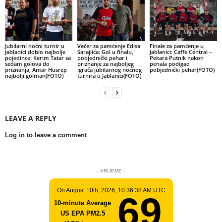
Jubilarni noćni turnir u
Večer za pamćenje Edisa
Finale za pamćenje u
Jablanici dobio najbolje
Sarajlića: Gol u finalu,
Jablanici: Caffe Central –
pojedince: Kerim Tatar sa
pobjednički pehar i
Pekara Putnik nakon
sedam golova do
priznanje za najboljeg
penala podigao
priznanja, Amar Husrep
igrača jubilarnog noćnog
pobjednički pehar(FOTO)
najbolji golman(FOTO)
turnira u Jablanici(FOTO)
LEAVE A REPLY
Log in to leave a comment
- VRIJEME -
On August 10th, 2026, 10:36:38 AM UTC
69
10-minute Average
US EPA PM2.5