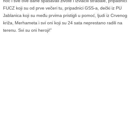
noć i sve ove dane spašavali živote i izvlačili stradale, pripadnici
FUCZ koji su od prve večeri tu, pripadnici GSS-a, dečki iz PU
Jablanica koji su među prvima pristigli u pomoć, ljudi iz Crvenog
križa, Merhameta i svi oni koji su 24 sata neprestano radili na
terenu. Svi su oni heroji!”