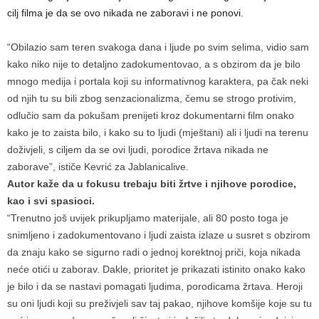
cilj filma je da se ovo nikada ne zaboravi i ne ponovi.
“Obilazio sam teren svakoga dana i ljude po svim selima, vidio sam
kako niko nije to detaljno zadokumentovao, a s obzirom da je bilo
mnogo medija i portala koji su informativnog karaktera, pa čak neki
od njih tu su bili zbog senzacionalizma, čemu se strogo protivim,
odlučio sam da pokušam prenijeti kroz dokumentarni film onako
kako je to zaista bilo, i kako su to ljudi (mještani) ali i ljudi na terenu
doživjeli, s ciljem da se ovi ljudi, porodice žrtava nikada ne
zaborave”, ističe Kevrić za Jablanicalive.
Autor kaže da u fokusu trebaju biti žrtve i njihove porodice,
kao i svi spasioci.
“Trenutno još uvijek prikupljamo materijale, ali 80 posto toga je
snimljeno i zadokumentovano i ljudi zaista izlaze u susret s obzirom
da znaju kako se sigurno radi o jednoj korektnoj priči, koja nikada
neće otići u zaborav. Dakle, prioritet je prikazati istinito onako kako
je bilo i da se nastavi pomagati ljudima, porodicama žrtava. Heroji
su oni ljudi koji su preživjeli sav taj pakao, njihove komšije koje su tu