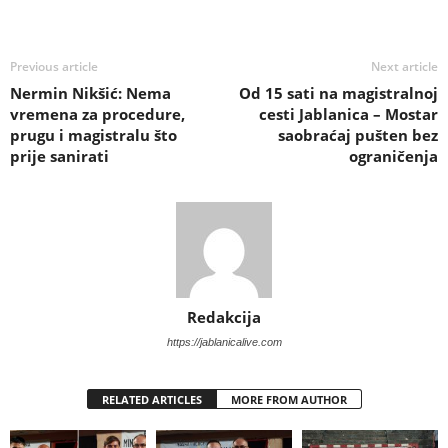
Previous article
Next article
Nermin Nikšić: Nema
Od 15 sati na magistralnoj
vremena za procedure,
cesti Jablanica – Mostar
prugu i magistralu što
saobraćaj pušten bez
prije sanirati
ograničenja
Redakcija
https://jablanicalive.com
RELATED ARTICLES
MORE FROM AUTHOR