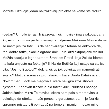
Možete li izdvojiti jedan najizazovniji projekat na kome ste radili?
-Jedan? Uf. Bilo je raznih izazova, i još ih uvijek ima svakoga dana.
Ali, evo, na um mi pada pokušaj da natjeram Maksima Mrvicu da mi
se nasmiješi za fotku. Ili da nagovaranje Stefana Milenkovića da,
radi dobre fotke, skoči s ograde dok u ruci drži skupocjenu violinu.
Možda sitacija s legendarnom Brankom Petrić, koja želi da idemo
na kafu umjesto na fotkanje? Ili Halida Bešlića koji ustaje sa stolice i
pita: “Jesmo li gotovi?” dok ja još uvijek pokušavam namontirati
svjetlo? Možda scena sa pronalaskom kuće Đorđa Balaševića u
Novom Sadu, dok me njegova Olivera navigira kroz stihove
pjesama? Zabavan izazov je bio fotkati Juku Nurkića i našega
Jablaničanina Mirzu Teletovića: skoro sam pala s merdevina u
pokušaju da uftokam naše ponosne gorostase, pa mi je Nurkić
spremno pristao biti pomagač na tome snimanju – nosao mi je