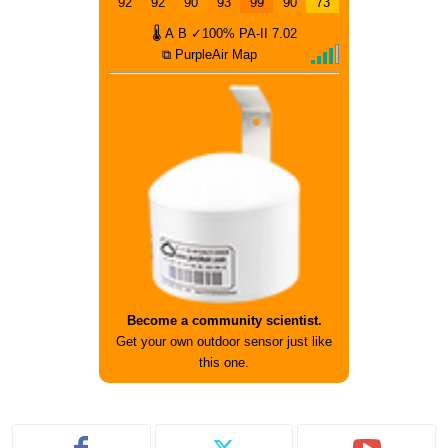
92
92
90
93
99
90
73
🌡
A
B
✓100%
PA-II
7.02
⧉ PurpleAir Map
Become a community scientist.
Get your own outdoor sensor just like
this one.