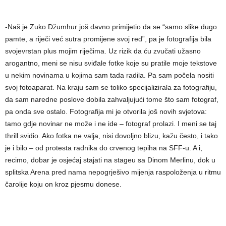
-Naš je Zuko Džumhur još davno primijetio da se “samo slike dugo
pamte, a riječi već sutra promijene svoj red”, pa je fotografija bila
svojevrstan plus mojim riječima. Uz rizik da ću zvučati užasno
arogantno, meni se nisu sviđale fotke koje su pratile moje tekstove
u nekim novinama u kojima sam tada radila. Pa sam počela nositi
svoj fotoaparat. Na kraju sam se toliko specijalizirala za fotografiju,
da sam naredne poslove dobila zahvaljujući tome što sam fotograf,
pa onda sve ostalo. Fotografija mi je otvorila još novih svjetova:
tamo gdje novinar ne može i ne ide – fotograf prolazi. I meni se taj
thrill svidio. Ako fotka ne valja, nisi dovoljno blizu, kažu često, i tako
je i bilo – od protesta radnika do crvenog tepiha na SFF-u. A i,
recimo, dobar je osjećaj stajati na stageu sa Dinom Merlinu, dok u
splitska Arena pred nama nepogrješivo mijenja raspoloženja u ritmu
čarolije koju on kroz pjesmu donese.