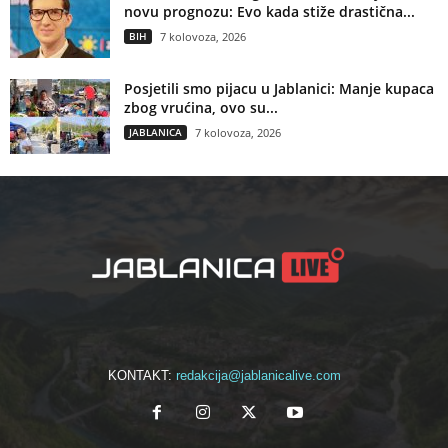
novu prognozu: Evo kada stiže drastična...
BIH
7 kolovoza, 2026
Posjetili smo pijacu u Jablanici: Manje kupaca
zbog vrućina, ovo su...
JABLANICA
7 kolovoza, 2026
KONTAKT:
redakcija@jablanicalive.com