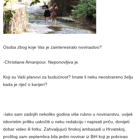
Osoba zbog koje Vas je zainteresiralo novinastvo?
-Christiane Amanpour. Neponovljiva je.
Koji su Vaši planovi za budućnost? Imate li neku neostvareno želju
kada je riječ o karijeri?
-Iako sam zadnjih nekoliko godina više rubno u novinarstvu, uvijek
iskoristim priliku uskočiti u neku redakciju i napisati priču, donijeti
dobar video ili fotku. Zahvaljujući finskoj ambasadi u Hrvatskoj,
prošlog sam septembra bila jedini novinar iz BiH koji je pokrivao