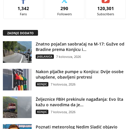
1,342
290
120,301
Fans
Followers
Subscribers
ZADNJE DODATO
Znatno pojačan saobraćaj na M-17: Gužve od
Bradine prema Konjicu i...
JABLANICA
7 kolovoza, 2026
Nakon pljačke pumpe u Konjicu: Dvije osobe
uhapšene, obavljeni pretresi
KONJIC
7 kolovoza, 2026
Željeznice FBiH prekinule nagađanja: Evo šta
kažu o navodima da je...
KONJIC
7 kolovoza, 2026
Poznati meteorolog Nedim Sladić objavio