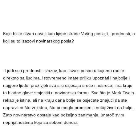
Koje biste stvari naveli kao lijepe strane Vašeg posla, tj. prednosti, a
koji su to izazovi novinarskog posla?
-Ljudi su i prednosti i izazov, kao i svaki posao u kojemu radite
direktno sa ljudima. Istovremeno imate priliku upoznati i najbolje i
najgore ljude, proživjeti svu silu osjećaja sreće i nesreće, i na kraju
to hladne glave smjestiti u novinarsku formu. Sve što je Mark Twain
rekao je istina, ali na kraju dana bolje se osjećate znajući da ste
napravli nešto vrijedno, što bi moglo promijeniti nečiji život na bolje.
Zato novinarstvo opstaje kao poželjno zanimanje, unatoč svim
neprijatnostima koje sa sobom donosi.