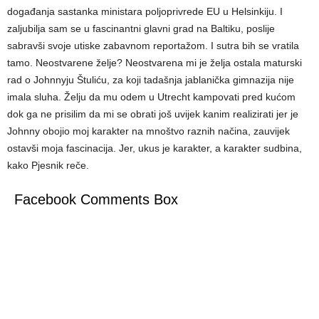
događanja sastanka ministara poljoprivrede EU u Helsinkiju. I
zaljubilja sam se u fascinantni glavni grad na Baltiku, poslije
sabravši svoje utiske zabavnom reportažom. I sutra bih se vratila
tamo. Neostvarene želje? Neostvarena mi je želja ostala maturski
rad o Johnnyju Štuliću, za koji tadašnja jablanička gimnazija nije
imala sluha. Želju da mu odem u Utrecht kampovati pred kućom
dok ga ne prisilim da mi se obrati još uvijek kanim realizirati jer je
Johnny obojio moj karakter na mnoštvo raznih načina, zauvijek
ostavši moja fascinacija. Jer, ukus je karakter, a karakter sudbina,
kako Pjesnik reče.
Facebook Comments Box