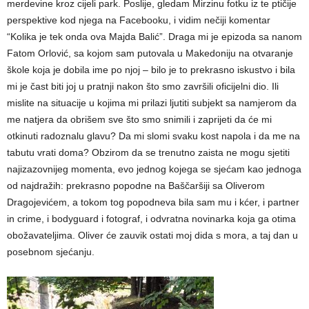
merdevine kroz cijeli park. Poslije, gledam Mirzinu fotku iz te ptičije
perspektive kod njega na Facebooku, i vidim nečiji komentar
“Kolika je tek onda ova Majda Balić”. Draga mi je epizoda sa nanom
Fatom Orlović, sa kojom sam putovala u Makedoniju na otvaranje
škole koja je dobila ime po njoj – bilo je to prekrasno iskustvo i bila
mi je čast biti joj u pratnji nakon što smo završili oficijelni dio. Ili
mislite na situacije u kojima mi prilazi ljutiti subjekt sa namjerom da
me natjera da obrišem sve što smo snimili i zaprijeti da će mi
otkinuti radoznalu glavu? Da mi slomi svaku kost napola i da me na
tabutu vrati doma? Obzirom da se trenutno zaista ne mogu sjetiti
najizazovnijeg momenta, evo jednog kojega se sjećam kao jednoga
od najdražih: prekrasno popodne na Baščaršiji sa Oliverom
Dragojevićem, a tokom tog popodneva bila sam mu i kćer, i partner
in crime, i bodyguard i fotograf, i odvratna novinarka koja ga otima
obožavateljima. Oliver će zauvik ostati moj dida s mora, a taj dan u
posebnom sjećanju.