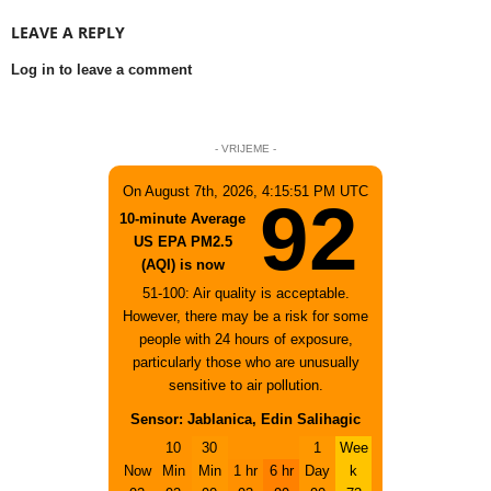
LEAVE A REPLY
Log in to leave a comment
- VRIJEME -
On August 7th, 2026, 4:15:51 PM UTC
92
10-minute Average
US EPA PM2.5
(AQI) is now
51-100: Air quality is acceptable.
However, there may be a risk for some
people with 24 hours of exposure,
particularly those who are unusually
sensitive to air pollution.
Sensor: Jablanica, Edin Salihagic
10
30
1
Wee
Now
Min
Min
1 hr
6 hr
Day
k