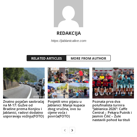
REDAKCIJA
https://jablanicalive.com
RELATED ARTICLES
MORE FROM AUTHOR
Znatno pojačan saobraćaj
Posjetili smo pijacu u
Poznata prva dva
na M-17: Gužve od
Jablanici: Manje kupaca
polufinalista turnira
Bradine prema Konjicu i
zbog vrućina, ovo su
“Jablanica 2026”: Caffe
Jablanici, radovi dodatno
cijene voća i
Central – Pekara Putnik i
usporavaju vožnju(FOTO)
povrća(FOTO)
Jasmin Čilić – Žule
nastavili pohod ka tituli