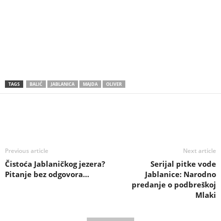
TAGS
BALIĆ
JABLANICA
MAJDA
OLIVER
Previous article
Next article
Čistoća Jablaničkog jezera?
Serijal pitke vode
Pitanje bez odgovora…
Jablanice: Narodno
predanje o podbreškoj
Mlaki