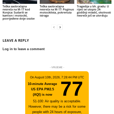
Teška saobraćajna
Teška saobraćajna
Tragedija u bh. gradu: U
nesreća na M-17 kod
nesreća na M-17: Poginuo
rijeci se utopio 24-
Konjica: Sudarili se
motociklista, pokrenuta
godišnji mladić, okolnosti
kamion i motocikl,
istraga
nesreće još se utvrđuju
povrijeđene dvije osobe
LEAVE A REPLY
Log in to leave a comment
- VRIJEME -
On August 10th, 2026, 7:28:44 PM UTC
77
10-minute Average
US EPA PM2.5
(AQI) is now
51-100: Air quality is acceptable.
However, there may be a risk for some
people with 24 hours of exposure,