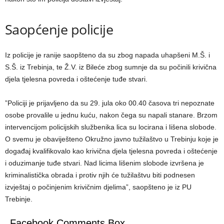
Saopćenje policije
Iz policije je ranije saopšteno da su zbog napada uhapšeni M.Š. i
S.Š. iz Trebinja, te Ž.V. iz Bileće zbog sumnje da su počinili krivična
djela tjelesna povreda i oštećenje tuđe stvari.
”Policiji je prijavljeno da su 29. jula oko 00.40 časova tri nepoznate
osobe provalile u jednu kuću, nakon čega su napali stanare. Brzom
intervencijom policijskih službenika lica su locirana i lišena slobode.
O svemu je obaviješteno Okružno javno tužilaštvo u Trebinju koje je
događaj kvalifikovalo kao krivična djela tjelesna povreda i oštećenje
i oduzimanje tuđe stvari. Nad licima lišenim slobode izvršena je
kriminalistička obrada i protiv njih će tužilaštvu biti podnesen
izvještaj o počinjenim krivičnim djelima”, saopšteno je iz PU
Trebinje.
Facebook Comments Box