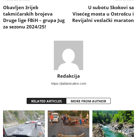
Obavljen žrijeb
U subotu Skokovi sa
takmičarskih brojeva
Visećeg mosta u Ostrošcu i
Druge lige FBiH – grupa Jug
Revijalni veslački maraton
za sezonu 2024/25!
Redakcija
https://jablanicalive.com
RELATED ARTICLES
MORE FROM AUTHOR