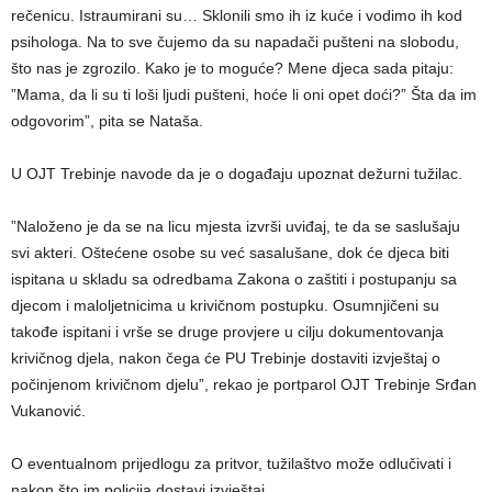
rečenicu. Istraumirani su… Sklonili smo ih iz kuće i vodimo ih kod
psihologa. Na to sve čujemo da su napadači pušteni na slobodu,
što nas je zgrozilo. Kako je to moguće? Mene djeca sada pitaju:
”Mama, da li su ti loši ljudi pušteni, hoće li oni opet doći?” Šta da im
odgovorim”, pita se Nataša.
U OJT Trebinje navode da je o događaju upoznat dežurni tužilac.
”Naloženo je da se na licu mjesta izvrši uviđaj, te da se saslušaju
svi akteri. Oštećene osobe su već sasalušane, dok će djeca biti
ispitana u skladu sa odredbama Zakona o zaštiti i postupanju sa
djecom i maloljetnicima u krivičnom postupku. Osumnjičeni su
takođe ispitani i vrše se druge provjere u cilju dokumentovanja
krivičnog djela, nakon čega će PU Trebinje dostaviti izvještaj o
počinjenom krivičnom djelu”, rekao je portparol OJT Trebinje Srđan
Vukanović.
O eventualnom prijedlogu za pritvor, tužilaštvo može odlučivati i
nakon što im policija dostavi izvještaj.