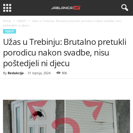
Home
VIJESTI
Užas u Trebinju: Brutalno pretukli porodicu nakon svadbe, nisu
poštedjeli ni djecu
VIJESTI
Užas u Trebinju: Brutalno pretukli
porodicu nakon svadbe, nisu
poštedjeli ni djecu
By
Redakcija
-
31 srpnja, 2024
806