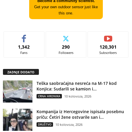
Become a community scientist.
Get your own outdoor sensor just like
this one.
1,342
290
120,301
Fans
Followers
Subscribers
ZADNJE DODATO
Teška saobraćajna nesreća na M-17 kod
Konjica: Sudarili se kamion i...
CRNA HRONIKA
10 kolovoza, 2026
Kompanija iz Hercegovine ispisala posebnu
priču: Četiri žene ostvarile san i...
DRUŠTVO
10 kolovoza, 2026