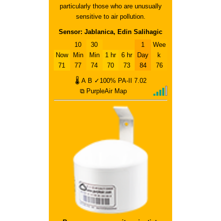
particularly those who are unusually
sensitive to air pollution.
Sensor: Jablanica, Edin Salihagic
10
30
1
Wee
Now
Min
Min
1 hr
6 hr
Day
k
71
77
74
70
73
84
76
🌡
A
B
✓100%
PA-II
7.02
⧉ PurpleAir Map