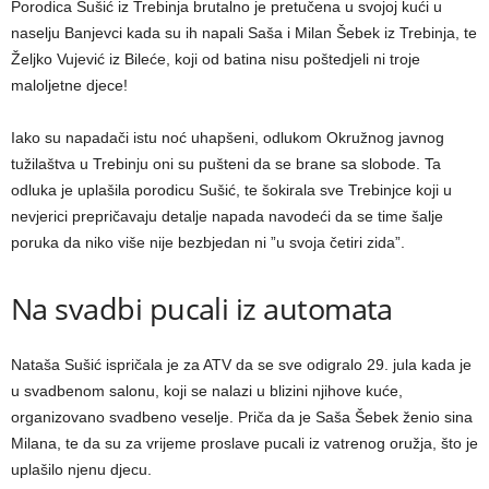
Porodica Sušić iz Trebinja brutalno je pretučena u svojoj kući u
naselju Banjevci kada su ih napali Saša i Milan Šebek iz Trebinja, te
Željko Vujević iz Bileće, koji od batina nisu poštedjeli ni troje
maloljetne djece!
Iako su napadači istu noć uhapšeni, odlukom Okružnog javnog
tužilaštva u Trebinju oni su pušteni da se brane sa slobode. Ta
odluka je uplašila porodicu Sušić, te šokirala sve Trebinjce koji u
nevjerici prepričavaju detalje napada navodeći da se time šalje
poruka da niko više nije bezbjedan ni ”u svoja četiri zida”.
Na svadbi pucali iz automata
Nataša Sušić ispričala je za ATV da se sve odigralo 29. jula kada je
u svadbenom salonu, koji se nalazi u blizini njihove kuće,
organizovano svadbeno veselje. Priča da je Saša Šebek ženio sina
Milana, te da su za vrijeme proslave pucali iz vatrenog oružja, što je
uplašilo njenu djecu.