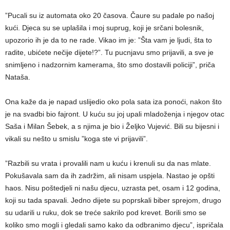
”Pucali su iz automata oko 20 časova. Čaure su padale po našoj
kući. Djeca su se uplašila i moj suprug, koji je srčani bolesnik,
upozorio ih je da to ne rade. Vikao im je: ”Šta vam je ljudi, šta to
radite, ubićete nečije dijete!?”. Tu pucnjavu smo prijavili, a sve je
snimljeno i nadzornim kamerama, što smo dostavili policiji”, priča
Nataša.
Ona kaže da je napad uslijedio oko pola sata iza ponoći, nakon što
je na svadbi bio fajront. U kuću su joj upali mladoženja i njegov otac
Saša i Milan Šebek, a s njima je bio i Željko Vujević. Bili su bijesni i
vikali su nešto u smislu ”koga ste vi prijavili”.
”Razbili su vrata i provalili nam u kuću i krenuli su da nas mlate.
Pokušavala sam da ih zadržim, ali nisam uspjela. Nastao je opšti
haos. Nisu poštedjeli ni našu djecu, uzrasta pet, osam i 12 godina,
koji su tada spavali. Jedno dijete su poprskali biber sprejom, drugo
su udarili u ruku, dok se treće sakrilo pod krevet. Borili smo se
koliko smo mogli i gledali samo kako da odbranimo djecu”, ispričala