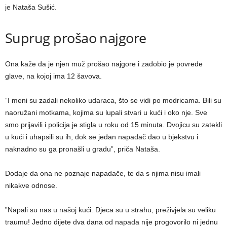
je Nataša Sušić.
Suprug prošao najgore
Ona kaže da je njen muž prošao najgore i zadobio je povrede
glave, na kojoj ima 12 šavova.
”I meni su zadali nekoliko udaraca, što se vidi po modricama. Bili su
naoružani motkama, kojima su lupali stvari u kući i oko nje. Sve
smo prijavili i policija je stigla u roku od 15 minuta. Dvojicu su zatekli
u kući i uhapsili su ih, dok se jedan napadač dao u bjekstvu i
naknadno su ga pronašli u gradu”, priča Nataša.
Dodaje da ona ne poznaje napadače, te da s njima nisu imali
nikakve odnose.
”Napali su nas u našoj kući. Djeca su u strahu, preživjela su veliku
traumu! Jedno dijete dva dana od napada nije progovorilo ni jednu