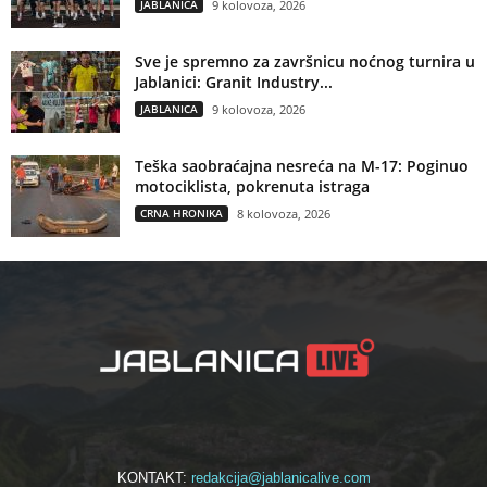
JABLANICA
9 kolovoza, 2026
Sve je spremno za završnicu noćnog turnira u
Jablanici: Granit Industry...
JABLANICA
9 kolovoza, 2026
Teška saobraćajna nesreća na M-17: Poginuo
motociklista, pokrenuta istraga
CRNA HRONIKA
8 kolovoza, 2026
KONTAKT:
redakcija@jablanicalive.com