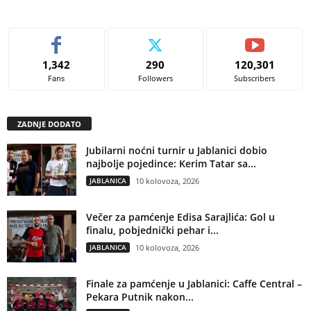
1,342
290
120,301
Fans
Followers
Subscribers
ZADNJE DODATO
Jubilarni noćni turnir u Jablanici dobio
najbolje pojedince: Kerim Tatar sa...
JABLANICA
10 kolovoza, 2026
Večer za pamćenje Edisa Sarajlića: Gol u
finalu, pobjednički pehar i...
JABLANICA
10 kolovoza, 2026
Finale za pamćenje u Jablanici: Caffe Central –
Pekara Putnik nakon...