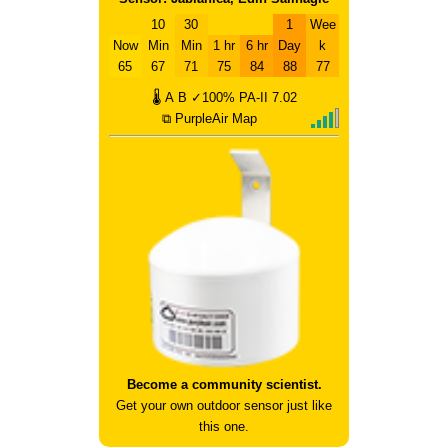
10
30
1
Wee
Now
Min
Min
1 hr
6 hr
Day
k
65
67
71
75
84
88
77
🌡
A
B
✓100%
PA-II
7.02
⧉ PurpleAir Map
Become a community scientist.
Get your own outdoor sensor just like
this one.