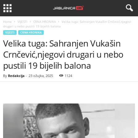
Home
VIJESTI
CRNA HRONIKA
Velika tuga: Sahranjen Vukašin Crnčević,njegovi
drugari u nebo pustili 19 bijelih balona
VIJESTI
CRNA HRONIKA
Velika tuga: Sahranjen Vukašin
Crnčević,njegovi drugari u nebo
pustili 19 bijelih balona
By
Redakcija
-
23 ožujka, 2025
1124