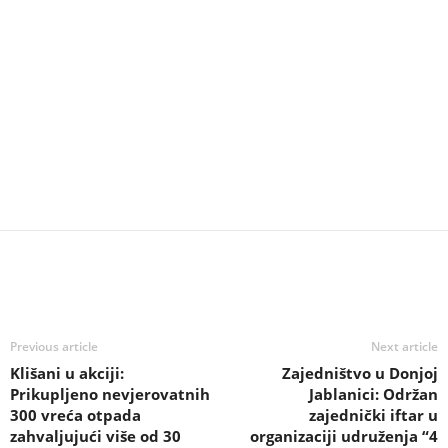
Previous article
Next article
Klišani u akciji:
Zajedništvo u Donjoj
Prikupljeno nevjerovatnih
Jablanici: Održan
300 vreća otpada
zajednički iftar u
zahvaljujući više od 30
organizaciji udruženja “4