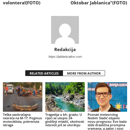
volontera!(FOTO)
Oktobar Jablanica”(FOTO)
Redakcija
https://jablanicalive.com
RELATED ARTICLES
MORE FROM AUTHOR
Teška saobraćajna
Tragedija u bh. gradu: U
Poznati meteorolog
nesreća na M-17: Poginuo
rijeci se utopio 24-
Nedim Sladić objavio
motociklista, pokrenuta
godišnji mladić, okolnosti
novu prognozu: Evo kada
istraga
nesreće još se utvrđuju
stiže drastična promjena
vremena, a zatim i novi