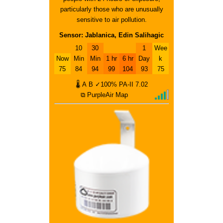
particularly those who are unusually
sensitive to air pollution.
Sensor: Jablanica, Edin Salihagic
10
30
1
Wee
Now
Min
Min
1 hr
6 hr
Day
k
75
84
94
99
104
93
75
🌡
A
B
✓100%
PA-II
7.02
⧉ PurpleAir Map