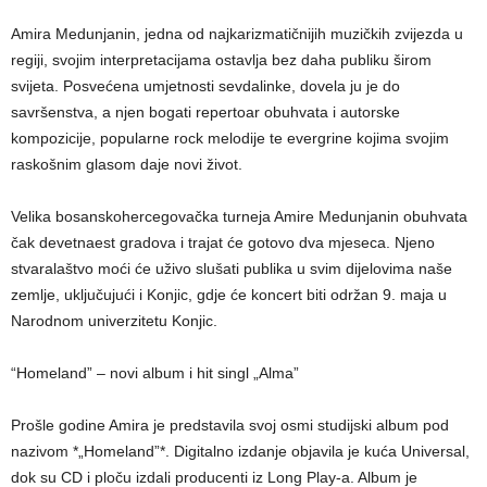
Amira Medunjanin, jedna od najkarizmatičnijih muzičkih zvijezda u
regiji, svojim interpretacijama ostavlja bez daha publiku širom
svijeta. Posvećena umjetnosti sevdalinke, dovela ju je do
savršenstva, a njen bogati repertoar obuhvata i autorske
kompozicije, popularne rock melodije te evergrine kojima svojim
raskošnim glasom daje novi život.
Velika bosanskohercegovačka turneja Amire Medunjanin obuhvata
čak devetnaest gradova i trajat će gotovo dva mjeseca. Njeno
stvaralaštvo moći će uživo slušati publika u svim dijelovima naše
zemlje, uključujući i Konjic, gdje će koncert biti održan 9. maja u
Narodnom univerzitetu Konjic.
“Homeland” – novi album i hit singl „Alma”
Prošle godine Amira je predstavila svoj osmi studijski album pod
nazivom *„Homeland”*. Digitalno izdanje objavila je kuća Universal,
dok su CD i ploču izdali producenti iz Long Play-a. Album je