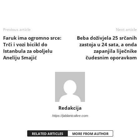
Previous article
Next article
Faruk ima ogromno srce:
Beba doživjela 25 srčanih
Trči i vozi bicikl do
zastoja u 24 sata, a onda
Istanbula za oboljelu
zapanjila liječnike
Aneliju Smajić
čudesnim oporavkom
Redakcija
https://jablanicalive.com
RELATED ARTICLES
MORE FROM AUTHOR