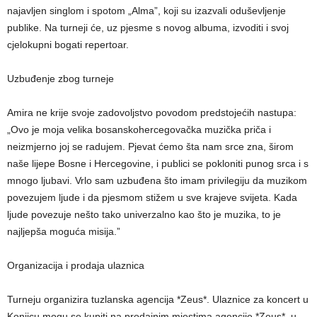
najavljen singlom i spotom „Alma”, koji su izazvali oduševljenje
publike. Na turneji će, uz pjesme s novog albuma, izvoditi i svoj
cjelokupni bogati repertoar.
Uzbuđenje zbog turneje
Amira ne krije svoje zadovoljstvo povodom predstojećih nastupa:
„Ovo je moja velika bosanskohercegovačka muzička priča i
neizmjerno joj se radujem. Pjevat ćemo šta nam srce zna, širom
naše lijepe Bosne i Hercegovine, i publici se pokloniti punog srca i s
mnogo ljubavi. Vrlo sam uzbuđena što imam privilegiju da muzikom
povezujem ljude i da pjesmom stižem u sve krajeve svijeta. Kada
ljude povezuje nešto tako univerzalno kao što je muzika, to je
najljepša moguća misija.”
Organizacija i prodaja ulaznica
Turneju organizira tuzlanska agencija *Zeus*. Ulaznice za koncert u
Konjicu mogu se kupiti na prodajnim mjestima agencije *Zeus*, u