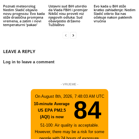
Poznati meteorolog
Ustavni sud BiH utvrdio
Evo kada u BiH stiže
Nedim Sladić objavio
da Vlada FBiH i premijer
kratko zahlađenje: Nedim
novu prognozu: Evo kada
Nikšić nisu proveli niz
Sladić otkrio šta nas
stiže drastična promjena
njegovih odluka: Sud
očekuje nakon paklenih
vremena, a zatim i novi
obavijestio državno
vrućina
temperaturni ‘pakao’
Tužilaštvo
LEAVE A REPLY
Log in to leave a comment
- VRIJEME -
On August 8th, 2026, 7:48:03 AM UTC
84
10-minute Average
US EPA PM2.5
(AQI) is now
51-100: Air quality is acceptable.
However, there may be a risk for some
people with 24 hours of exposure,