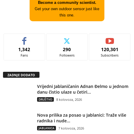
Become a community scientist.
Get your own outdoor sensor just like
this one.
1,342
290
120,301
Fans
Followers
Subscribers
ZADNJE DODATO
Vrijedni Jablaničanin Adnan Đelmo u jednom
danu čistio ulaze u četiri...
DRUŠTVO
8 kolovoza, 2026
Nova prilika za posao u Jablanici: Traže više
radnika i nude...
JABLANICA
7 kolovoza, 2026