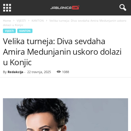
Home
VIJESTI
KANTON
Velika turneja: Diva sevdaha Amira Medunjanin uskoro
dolazi u Konjic
VIJESTI
KANTON
Velika turneja: Diva sevdaha
Amira Medunjanin uskoro dolazi
u Konjic
By
Redakcija
-
22 travnja, 2025
1088