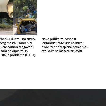
ebooku ukazali na smeće
Nova prilika za posao u
ećeg mosta u Jablanici,
Jablanici: Traže više radnika i
Avdić odmah reagovao:
nude iznadprosječna primanja –
 sam pokupio za 15
evo kako se možete prijaviti
 šta je problem?“(FOTO)