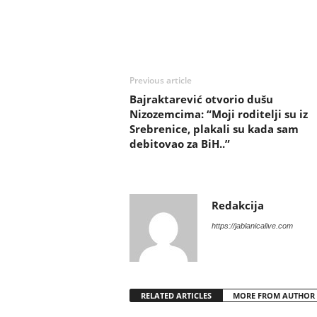
Previous article
Bajraktarević otvorio dušu
Nizozemcima: “Moji roditelji su iz
Srebrenice, plakali su kada sam
debitovao za BiH..”
Redakcija
https://jablanicalive.com
RELATED ARTICLES
MORE FROM AUTHOR