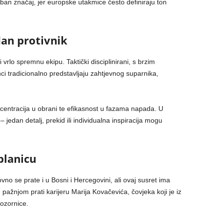
n značaj, jer europske utakmice često definiraju ton
dan protivnik
i vrlo spremnu ekipu. Taktički disciplinirani, s brzim
nci tradicionalno predstavljaju zahtjevnog suparnika,
ncentracija u obrani te efikasnost u fazama napada. U
jedan detalj, prekid ili individualna inspiracija mogu
blanicu
o se prate i u Bosni i Hercegovini, ali ovaj susret ima
ažnjom prati karijeru Marija Kovačevića, čovjeka koji je iz
ozornice.