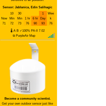
Sensor: Jablanica, Edin Salihagic
10
30
1
Wee
Now
Min
Min
1 hr
6 hr
Day
k
71
72
73
76
90
93
76
🌡
A
B
✓100%
PA-II
7.02
⧉ PurpleAir Map
Become a community scientist.
Get your own outdoor sensor just like