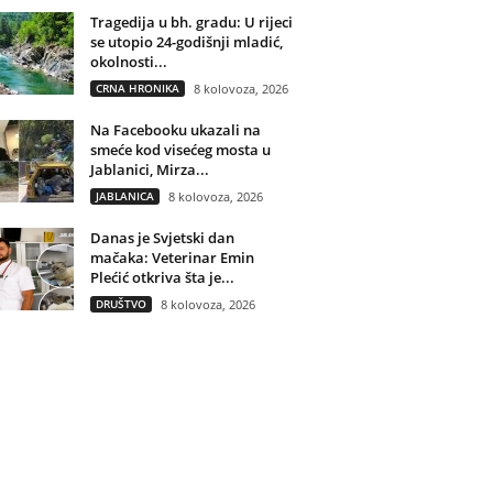
Tragedija u bh. gradu: U rijeci
se utopio 24-godišnji mladić,
okolnosti...
CRNA HRONIKA
8 kolovoza, 2026
Na Facebooku ukazali na
smeće kod visećeg mosta u
Jablanici, Mirza...
JABLANICA
8 kolovoza, 2026
Danas je Svjetski dan
mačaka: Veterinar Emin
Plećić otkriva šta je...
DRUŠTVO
8 kolovoza, 2026