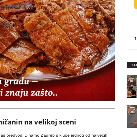
1
ZA
ičanin na velikoj sceni
nas predvodi Dinamo Zagreb s klupe jednog od najvećih