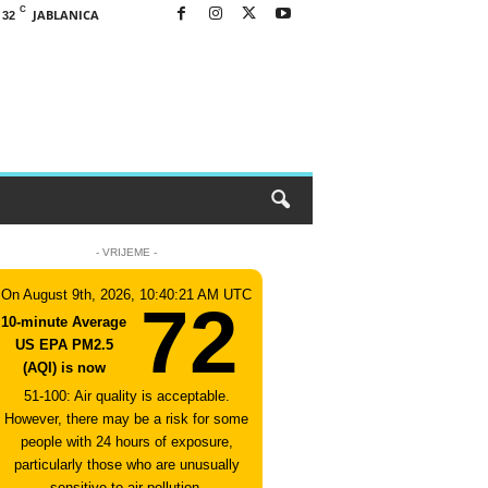
C
JABLANICA
32
- VRIJEME -
On August 9th, 2026, 10:40:21 AM UTC
72
10-minute Average
US EPA PM2.5
(AQI) is now
51-100: Air quality is acceptable.
However, there may be a risk for some
people with 24 hours of exposure,
particularly those who are unusually
sensitive to air pollution.