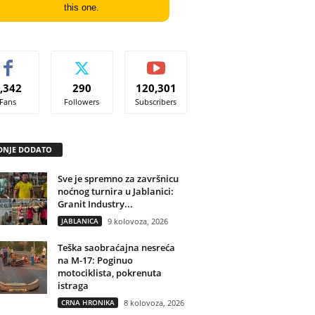
this one.
,342
290
120,301
Fans
Followers
Subscribers
DNJE DODATO
Sve je spremno za završnicu
noćnog turnira u Jablanici:
Granit Industry...
JABLANICA
9 kolovoza, 2026
Teška saobraćajna nesreća
na M-17: Poginuo
motociklista, pokrenuta
istraga
CRNA HRONIKA
8 kolovoza, 2026