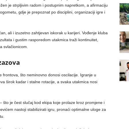
ježen je strpljivim radom i postupnim napretkom, a afirmaciju
ometu, gdje je prepoznat po disciplini, organizaciji igre i
n, ali i izuzetno zahtjevan iskorak u karijeri. Vođenje kluba
zultata i gustim rasporedom utakmica traži kontinuitet,
a svlačionicom.
zazova
 frontova, što neminovno donosi oscilacije. Igranje u
va širok kadar i stalne rotacije, a svaka utakmica nosi
 – što je čest slučaj kod ekipa koje prolaze kroz promjene i
vićem nastoji stabilizirati igru, pronaći optimalne uloge za
tu.