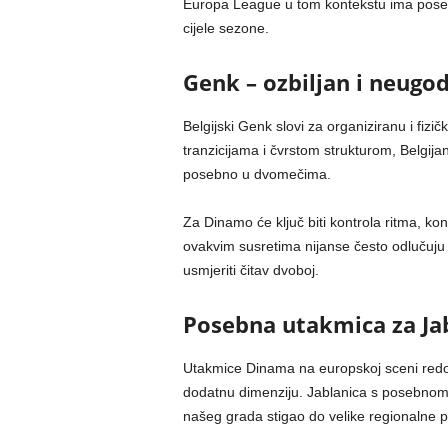
Europa League u tom kontekstu ima poseba
cijele sezone.
Genk – ozbiljan i neugo
Belgijski Genk slovi za organiziranu i fizičk
tranzicijama i čvrstom strukturom, Belgija
posebno u dvomečima.
Za Dinamo će ključ biti kontrola ritma, ko
ovakvim susretima nijanse često odlučuju – 
usmjeriti čitav dvoboj.
Posebna utakmica za Ja
Utakmice Dinama na europskoj sceni redovn
dodatnu dimenziju. Jablanica s posebnom p
našeg grada stigao do velike regionalne p