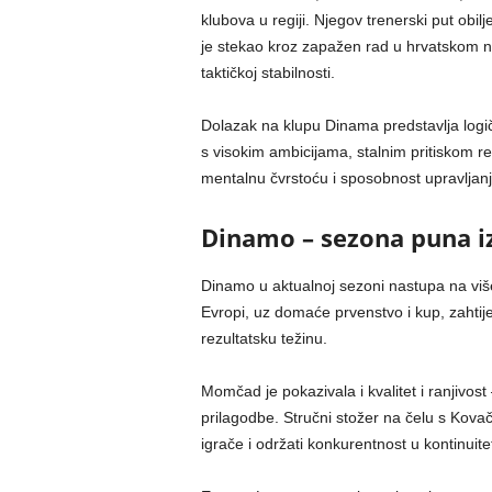
klubova u regiji. Njegov trenerski put obil
je stekao kroz zapažen rad u hrvatskom nog
taktičkoj stabilnosti.
Dolazak na klupu Dinama predstavlja logiča
s visokim ambicijama, stalnim pritiskom re
mentalnu čvrstoću i sposobnost upravljanj
Dinamo – sezona puna i
Dinamo u aktualnoj sezoni nastupa na više
Evropi, uz domaće prvenstvo i kup, zahtije
rezultatsku težinu.
Momčad je pokazivala i kvalitet i ranjivost
prilagodbe. Stručni stožer na čelu s Kovače
igrače i održati konkurentnost u kontinuite