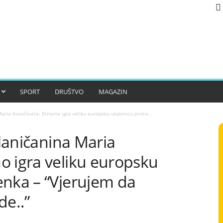
SPORT
DRUŠTVO
MAGAZIN
Maria Kovačevića: Dinamo igra veliku europsku utakmicu protiv...
blaničanina Maria
o igra veliku europsku
enka – “Vjerujem da
e..”