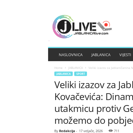
J
A
B
L
A
N
I
NASLOVNICA
JABLANICA
VIJESTI
C
A
Home
JABLANICA
Veliki izazov za Jablaničanina 
L
JABLANICA
SPORT
I
Veliki izazov za Ja
V
E
Kovačevića: Dinam
utakmicu protiv G
možemo do pobjed
By
Redakcija
-
17 veljače, 2026
711