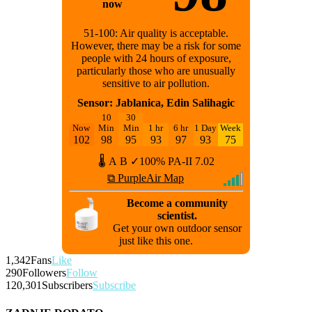
now
51-100: Air quality is acceptable.
However, there may be a risk for some
people with 24 hours of exposure,
particularly those who are unusually
sensitive to air pollution.
Sensor: Jablanica, Edin Salihagic
10
30
Now
Min
Min
1 hr
6 hr
1 Day
Week
102
98
95
93
97
93
75
🌡
A
B
✓100%
PA-II
7.02
⧉ PurpleAir Map
Become a community
scientist.
Get your own outdoor sensor
just like this one.
1,342
Fans
Like
290
Followers
Follow
120,301
Subscribers
Subscribe