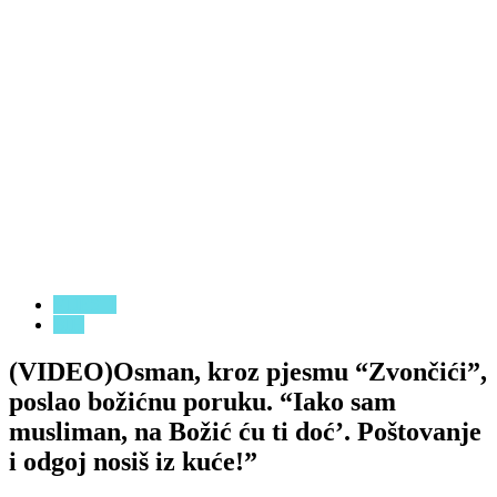
VIJESTI
BIH
(VIDEO)Osman, kroz pjesmu “Zvončići”,
poslao božićnu poruku. “Iako sam
musliman, na Božić ću ti doć’. Poštovanje
i odgoj nosiš iz kuće!”