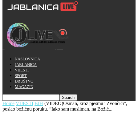
NASLOVNICA
JABLANICA
VIJESTI
SPORT
DRUŠTVO
MAGAZIN
Home
VIJESTI
BIH
(VIDEO)Osman, kroz pjesmu “Zvončići”,
poslao božićnu poruku. “Iako sam musliman, na Božić...