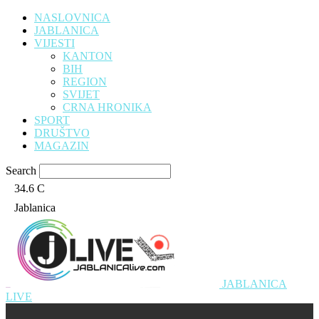
NASLOVNICA
JABLANICA
VIJESTI
KANTON
BIH
REGION
SVIJET
CRNA HRONIKA
SPORT
DRUŠTVO
MAGAZIN
Search
34.6
C
Jablanica
JABLANICA
LIVE