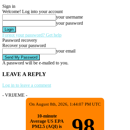
Sign in
Welcome! Log into your account
your username
your password
Forgot your password? Get help
Password recovery
Recover your password
your email
A password will be e-mailed to you.
LEAVE A REPLY
Log in to leave a comment
- VRIJEME -
On August 8th, 2026, 1:44:07 PM UTC
10-minute
98
Average US EPA
PM2.5 (AQI) is