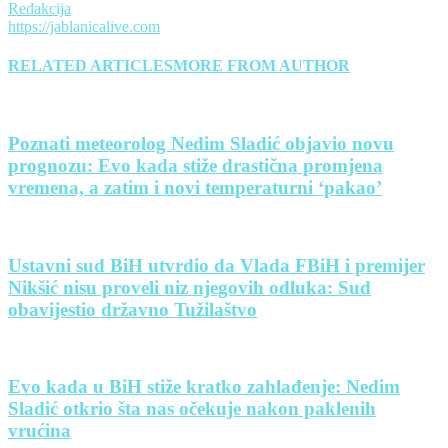
Redakcija
https://jablanicalive.com
RELATED ARTICLES
MORE FROM AUTHOR
Poznati meteorolog Nedim Sladić objavio novu
prognozu: Evo kada stiže drastična promjena
vremena, a zatim i novi temperaturni ‘pakao’
Ustavni sud BiH utvrdio da Vlada FBiH i premijer
Nikšić nisu proveli niz njegovih odluka: Sud
obavijestio državno Tužilaštvo
Evo kada u BiH stiže kratko zahlađenje: Nedim
Sladić otkrio šta nas očekuje nakon paklenih
vrućina