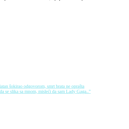
 Zlatan šokirao odgovorom, smrt brata ne oprašta
o da se slika sa mnom, misleći da sam Lady Gaga..”