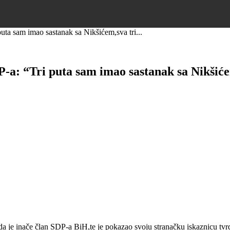
ta sam imao sastanak sa Nikšićem,sva tri...
a: “Tri puta sam imao sastanak sa Nikšićem,
a je inače član SDP-a BiH,te je pokazao svoju stranačku iskaznicu tvrdi 