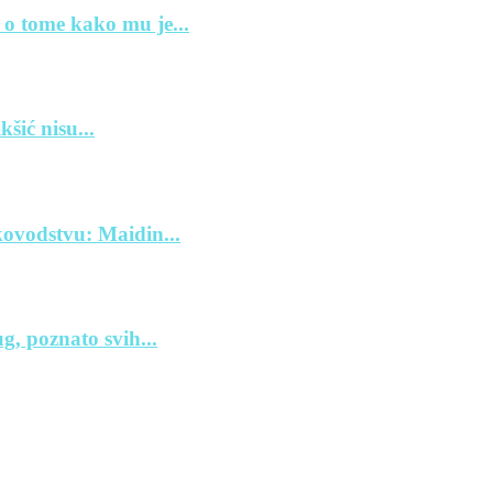
 o tome kako mu je...
šić nisu...
ovodstvu: Maidin...
, poznato svih...