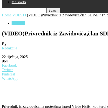
MAGAZIN
Home
VIJESTI
(VIDEO)Privrednik iz Zavidovića,član SDP-a: “Tri pu
VIJESTI
(VIDEO)Privrednik iz Zavidovića,član SDP-
By
Redakcija
-
22 siječnja, 2025
964
Facebook
Twitter
Pinterest
WhatsApp
Privrednik iz Zavidovića na protestima ispred Vlade FBiH, koji tvrdi d