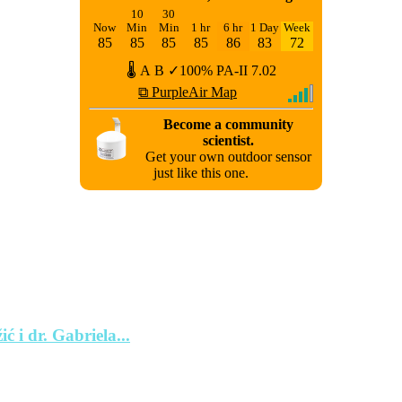
10
30
Now
Min
Min
1 hr
6 hr
1 Day
Week
85
85
85
85
86
83
72
🌡
A
B
✓100%
PA-II
7.02
⧉ PurpleAir Map
Become a community
scientist.
Get your own outdoor sensor
just like this one.
ć i dr. Gabriela...