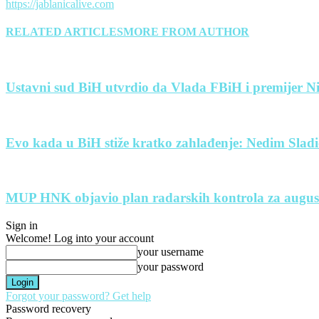
https://jablanicalive.com
RELATED ARTICLES
MORE FROM AUTHOR
Ustavni sud BiH utvrdio da Vlada FBiH i premijer Nik
Evo kada u BiH stiže kratko zahlađenje: Nedim Sladi
MUP HNK objavio plan radarskih kontrola za august: 
Sign in
Welcome! Log into your account
your username
your password
Forgot your password? Get help
Password recovery