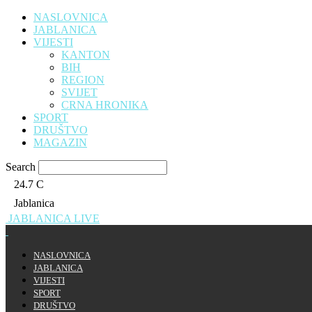
NASLOVNICA
JABLANICA
VIJESTI
KANTON
BIH
REGION
SVIJET
CRNA HRONIKA
SPORT
DRUŠTVO
MAGAZIN
Search
24.7
C
Jablanica
JABLANICA LIVE
NASLOVNICA
JABLANICA
VIJESTI
SPORT
DRUŠTVO