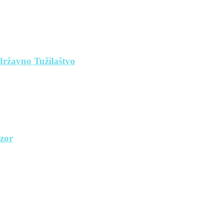
 državno Tužilaštvo
dzor