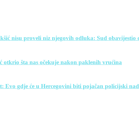
šić nisu proveli niz njegovih odluka: Sud obavijestio
ć otkrio šta nas očekuje nakon paklenih vrućina
Evo gdje će u Hercegovini biti pojačan policijski na