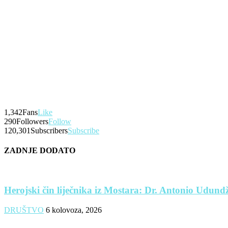
1,342
Fans
Like
290
Followers
Follow
120,301
Subscribers
Subscribe
ZADNJE DODATO
Herojski čin liječnika iz Mostara: Dr. Antonio Udundži
DRUŠTVO
6 kolovoza, 2026