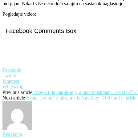
bio pijan. Nikad više neću doći sa njim na sastanak,naglasio je.
Pogledajte video:
Facebook Comments Box
Facebook
Twitter
Pinterest
WhatsApp
Previous article
“Majka ti je katolikinja, a otac musliman – šta si ti?”
Next article
Jovana Jeremić o utiscima iz Amerike: “100 ljudi je prišl
Redakcija