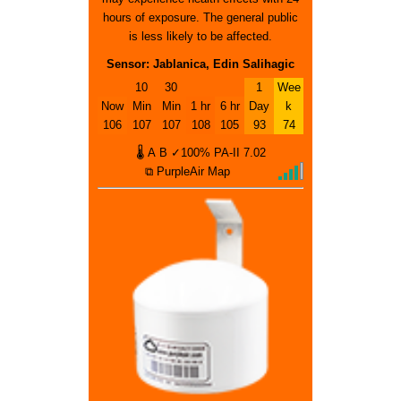
hours of exposure. The general public
is less likely to be affected.
Sensor: Jablanica, Edin Salihagic
10
30
1
Wee
Now
Min
Min
1 hr
6 hr
Day
k
106
107
107
108
105
93
74
🌡
A
B
✓100%
PA-II
7.02
⧉ PurpleAir Map