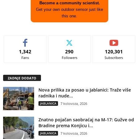
Become a community scientist.
Get your own outdoor sensor just like
this one.
1,342
290
120,301
Fans
Followers
Subscribers
ZADNJE DODATO
Nova prilika za posao u Jablanici: Traže više
radnika i nude...
JABLANICA
7 kolovoza, 2026
Znatno pojačan saobraćaj na M-17: Gužve od
Bradine prema Konjicu i...
JABLANICA
7 kolovoza, 2026