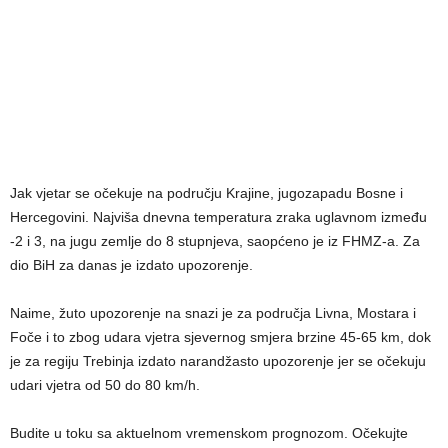
Jak vjetar se očekuje na području Krajine, jugozapadu Bosne i
Hercegovini. Najviša dnevna temperatura zraka uglavnom između
-2 i 3, na jugu zemlje do 8 stupnjeva, saopćeno je iz FHMZ-a. Za
dio BiH za danas je izdato upozorenje.
Naime, žuto upozorenje na snazi je za područja Livna, Mostara i
Foče i to zbog udara vjetra sjevernog smjera brzine 45-65 km, dok
je za regiju Trebinja izdato narandžasto upozorenje jer se očekuju
udari vjetra od 50 do 80 km/h.
Budite u toku sa aktuelnom vremenskom prognozom. Očekujte