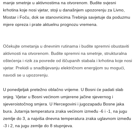
manje smetnje u aktivnostima na otvorenom. Budite svjesni
krhotina koje nosi vjetar, stoji u današnjem upozorenju za Livno,
Mostar i Foču, dok se stanovnicima Trebinja savjetuje da poduzmu
mjere opreza i prate aktuelnu prognozu vremena.
Očekujte ometanja u dnevnim rutinama i budite spremni obustaviti
aktivnosti na otvorenom. Budite spremni na smetnje, strukturalna
oštećenja i rizik za povrede od iščupanih stabala i krhotina koje nosi
vjetar. Prekidi u snadbijevanju električnom energijom su mogući,
navodi se u upozorenju.
U ponedjeljak pretežno oblačno vrijeme. U Bosni će padati slab
snjeg. Vjetar u Bosni većinom umjerene jačine sjevernog i
sjeveroistočnog smjera. U Hercegovini i jugozapadu Bosne jaka
bura. Jutarnja temperatura zraka većinom između -6 i -1, na jugu
zemlje do 3, a najviša dnevna temperatura zraka uglavnom između
-3 i 2, na jugu zemlje do 8 stupnjeva.