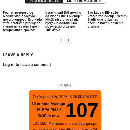
RELATED ARTICLES
MORE FROM AUTHOR
Poznati meteorolog
Ustavni sud BiH utvrdio
Evo kada u BiH stiže
Nedim Sladić objavio
da Vlada FBiH i premijer
kratko zahlađenje: Nedim
novu prognozu: Evo kada
Nikšić nisu proveli niz
Sladić otkrio šta nas
stiže drastična promjena
njegovih odluka: Sud
očekuje nakon paklenih
vremena, a zatim i novi
obavijestio državno
vrućina
temperaturni ‘pakao’
Tužilaštvo
LEAVE A REPLY
Log in to leave a comment
- VRIJEME -
On August 8th, 2026, 3:34:00 AM UTC
107
10-minute Average
US EPA PM2.5
(AQI) is now
101-150: Members of sensitive groups
may experience health effects with 24