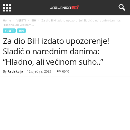
Home
VIJESTI
BIH
Za dio BiH izdato upozorenje! Sladić o narednim danima:
“Hladno, ali većinom...
VIJESTI
BIH
Za dio BiH izdato upozorenje!
Sladić o narednim danima:
“Hladno, ali većinom suho..”
By
Redakcija
-
12 siječnja, 2025
6640