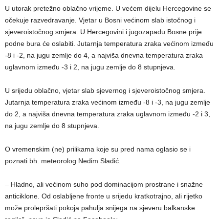
U utorak pretežno oblačno vrijeme. U većem dijelu Hercegovine se
očekuje razvedravanje. Vjetar u Bosni većinom slab istočnog i
sjeveroistočnog smjera. U Hercegovini i jugozapadu Bosne prije
podne bura će oslabiti. Jutarnja temperatura zraka većinom između
-8 i -2, na jugu zemlje do 4, a najviša dnevna temperatura zraka
uglavnom između -3 i 2, na jugu zemlje do 8 stupnjeva.
U srijedu oblačno, vjetar slab sjevernog i sjeveroistočnog smjera.
Jutarnja temperatura zraka većinom između -8 i -3, na jugu zemlje
do 2, a najviša dnevna temperatura zraka uglavnom između -2 i 3,
na jugu zemlje do 8 stupnjeva.
O vremenskim (ne) prilikama koje su pred nama oglasio se i
poznati bh. meteorolog Nedim Sladić.
– Hladno, ali većinom suho pod dominacijom prostrane i snažne
anticiklone. Od oslabljene fronte u srijedu kratkotrajno, ali rijetko
može prolepršati pokoja pahulja snijega na sjeveru balkanske