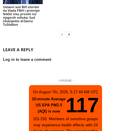
Ustavni sud BiH utvrdio
da Vlada FBiH i premijer
Nikšić nisu proveli niz
njegovih odluka: Sud
obavijestio državno
Tužilaštvo
LEAVE A REPLY
Log in to leave a comment
- VRIJEME -
On August 7th, 2026, 5:17:44 AM UTC
117
10-minute Average
US EPA PM2.5
(AQI) is now
101-150: Members of sensitive groups
may experience health effects with 24