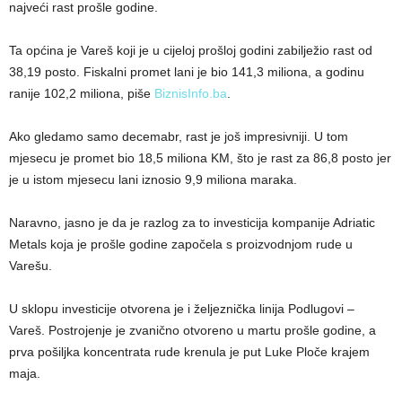
najveći rast prošle godine.
Ta općina je Vareš koji je u cijeloj prošloj godini zabilježio rast od
38,19 posto. Fiskalni promet lani je bio 141,3 miliona, a godinu
ranije 102,2 miliona, piše
BiznisInfo.ba
.
Ako gledamo samo decemabr, rast je još impresivniji. U tom
mjesecu je promet bio 18,5 miliona KM, što je rast za 86,8 posto jer
je u istom mjesecu lani iznosio 9,9 miliona maraka.
Naravno, jasno je da je razlog za to investicija kompanije Adriatic
Metals koja je prošle godine započela s proizvodnjom rude u
Varešu.
U sklopu investicije otvorena je i željeznička linija Podlugovi –
Vareš. Postrojenje je zvanično otvoreno u martu prošle godine, a
prva pošiljka koncentrata rude krenula je put Luke Ploče krajem
maja.