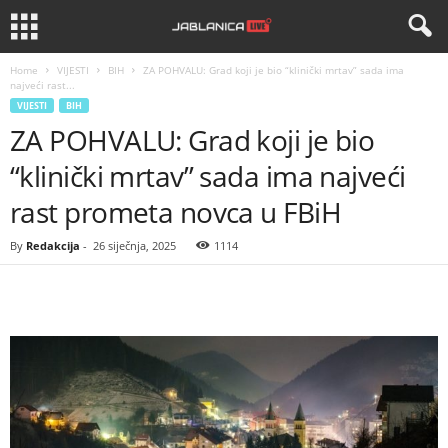
Home
VIJESTI
BIH
ZA POHVALU: Grad koji je bio “klinički mrtav” sada ima
najveći rast...
VIJESTI
BIH
ZA POHVALU: Grad koji je bio
“klinički mrtav” sada ima najveći
rast prometa novca u FBiH
By
Redakcija
-
26 siječnja, 2025
1114