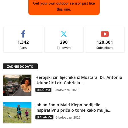
Get your own outdoor sensor just like
this one.
1,342
290
120,301
Fans
Followers
Subscribers
ZADNJE DODATO
Herojski čin liječnika iz Mostara: Dr. Antonio
Udundžić i dr. Gabriela...
DRUŠTVO
6 kolovoza, 2026
Jablaničanin Maid Klepo podijelio
inspirativnu priču o tome kako mu je...
JABLANICA
6 kolovoza, 2026