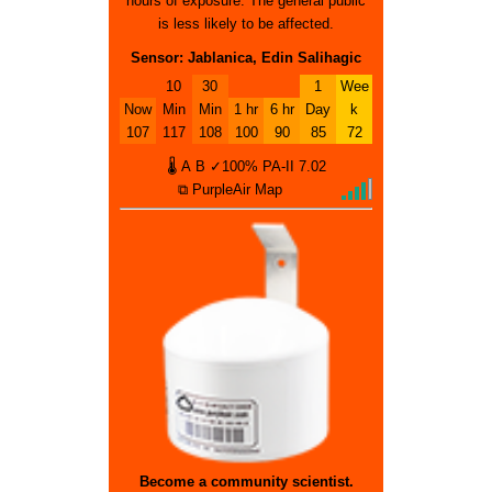
hours of exposure. The general public
is less likely to be affected.
Sensor: Jablanica, Edin Salihagic
10
30
1
Wee
Now
Min
Min
1 hr
6 hr
Day
k
107
117
108
100
90
85
72
🌡
A
B
✓100%
PA-II
7.02
⧉ PurpleAir Map
Become a community scientist.