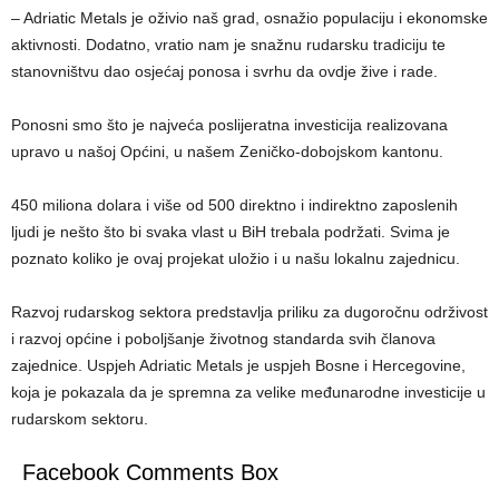
– Adriatic Metals je oživio naš grad, osnažio populaciju i ekonomske
aktivnosti. Dodatno, vratio nam je snažnu rudarsku tradiciju te
stanovništvu dao osjećaj ponosa i svrhu da ovdje žive i rade.
Ponosni smo što je najveća poslijeratna investicija realizovana
upravo u našoj Općini, u našem Zeničko-dobojskom kantonu.
450 miliona dolara i više od 500 direktno i indirektno zaposlenih
ljudi je nešto što bi svaka vlast u BiH trebala podržati. Svima je
poznato koliko je ovaj projekat uložio i u našu lokalnu zajednicu.
Razvoj rudarskog sektora predstavlja priliku za dugoročnu održivost
i razvoj općine i poboljšanje životnog standarda svih članova
zajednice. Uspjeh Adriatic Metals je uspjeh Bosne i Hercegovine,
koja je pokazala da je spremna za velike međunarodne investicije u
rudarskom sektoru.
Facebook Comments Box