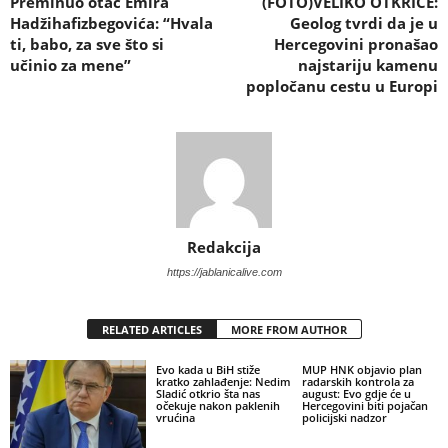
Preminuo otac Emira
(FOTO)VELIKO OTKRIĆE:
Hadžihafizbegovića: “Hvala
Geolog tvrdi da je u
ti, babo, za sve što si
Hercegovini pronašao
učinio za mene”
najstariju kamenu
popločanu cestu u Europi
Redakcija
https://jablanicalive.com
RELATED ARTICLES
MORE FROM AUTHOR
Evo kada u BiH stiže
MUP HNK objavio plan
kratko zahlađenje: Nedim
radarskih kontrola za
Sladić otkrio šta nas
august: Evo gdje će u
očekuje nakon paklenih
Hercegovini biti pojačan
vrućina
policijski nadzor