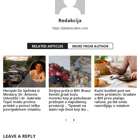
Redakcija
https://jablanicalive.com
RELATED ARTICLES
MORE FROM AUTHOR
Herojski čin liječnika iz
Dirljiva priča iz BiH: Braco
Kućni budžeti pod sve
Mostara: Dr. Antonio
Kendić gradi kuću
većim pritiskom: Građani
Udundžić i dr. Gabriela
momku koji je pokušavao
u BiH prvo plaćaju
Topić među prvima
preživjeti u napuštenoj
račune, pa tek onda
pritekli u pomoć teško
prostoriji – “Spavati na
razmišljaju o ostalom
povrijeđenom mladiću
slami nije život koji iko...
LEAVE A REPLY