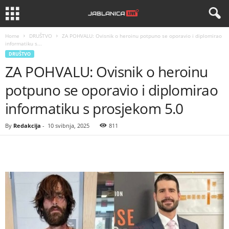
Home
DRUŠTVO
ZA POHVALU: Ovisnik o heroinu potpuno se oporavio i diplomirao
informatiku s...
DRUŠTVO
ZA POHVALU: Ovisnik o heroinu
potpuno se oporavio i diplomirao
informatiku s prosjekom 5.0
By
Redakcija
-
10 svibnja, 2025
811