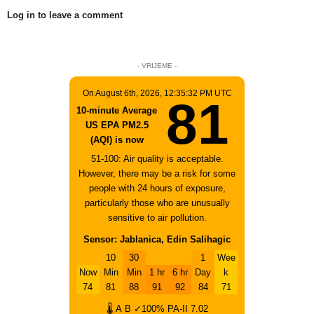
Log in to leave a comment
- VRIJEME -
On August 6th, 2026, 12:35:32 PM UTC
81
10-minute Average
US EPA PM2.5
(AQI) is now
51-100: Air quality is acceptable.
However, there may be a risk for some
people with 24 hours of exposure,
particularly those who are unusually
sensitive to air pollution.
Sensor: Jablanica, Edin Salihagic
10
30
1
Wee
Now
Min
Min
1 hr
6 hr
Day
k
74
81
88
91
92
84
71
🌡
A
B
✓100%
PA-II
7.02