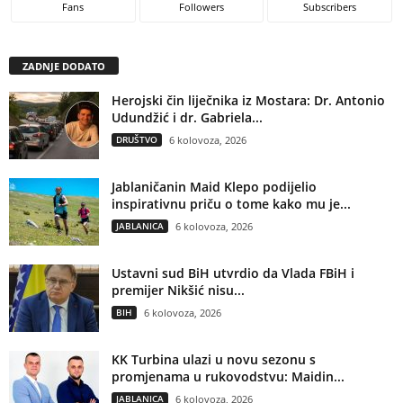
Fans
Followers
Subscribers
ZADNJE DODATO
Herojski čin liječnika iz Mostara: Dr. Antonio
Udundžić i dr. Gabriela...
DRUŠTVO
6 kolovoza, 2026
Jablaničanin Maid Klepo podijelio
inspirativnu priču o tome kako mu je...
JABLANICA
6 kolovoza, 2026
Ustavni sud BiH utvrdio da Vlada FBiH i
premijer Nikšić nisu...
BIH
6 kolovoza, 2026
KK Turbina ulazi u novu sezonu s
promjenama u rukovodstvu: Maidin...
JABLANICA
6 kolovoza, 2026