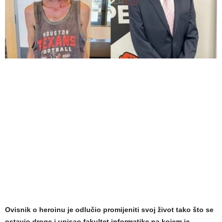
Ovisnik o heroinu je odlučio promijeniti svoj život tako što se
ostavio droge i upisao fakultet informatike na kojem je