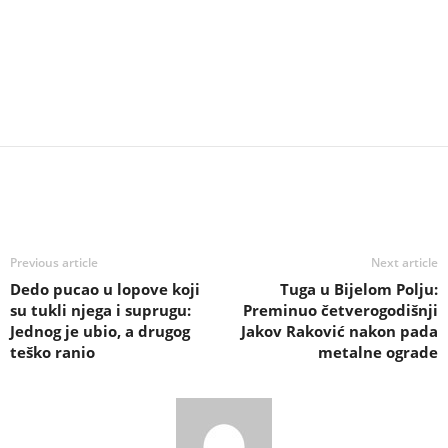
Previous article
Next article
Dedo pucao u lopove koji
Tuga u Bijelom Polju:
su tukli njega i suprugu:
Preminuo četverogodišnji
Jednog je ubio, a drugog
Jakov Raković nakon pada
teško ranio
metalne ograde