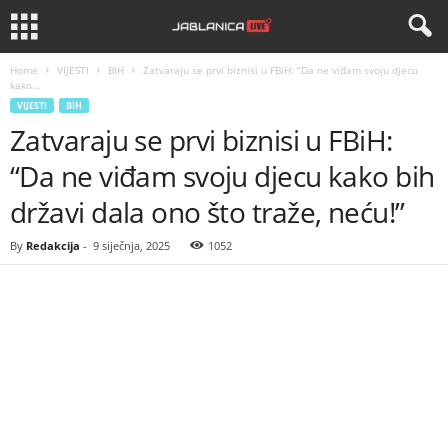
Home
VIJESTI
BIH
Zatvaraju se prvi biznisi u FBiH: “Da ne viđam svoju djecu
kako...
VIJESTI
BIH
Zatvaraju se prvi biznisi u FBiH:
“Da ne viđam svoju djecu kako bih
državi dala ono što traže, neću!”
By
Redakcija
-
9 siječnja, 2025
1052