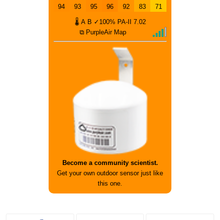
94
93
95
96
92
83
71
🌡
A
B
✓100%
PA-II
7.02
⧉ PurpleAir Map
Become a community scientist.
Get your own outdoor sensor just like
this one.