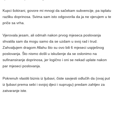
Kupci šokirani, govore mi mnogi da sačekam subvencije, pa isplatu
razliku doprinosa. Svima sam isto odgovorila da ja ne vjerujem u te
priče sa vrha.
Vjerovala jesam, ali odmah nakon prvog mjeseca poslovanja
shvatila sam da mogu samo da se uzdam u svoj rad i trud.
Zahvaljujem dragom Allahu što su ovo bili 6 mjeseci uspješnog
poslovanja. Što nismo došli u iskušenje da se oslonimo na
sufinansiranje doprinosa, jer logično i oni se nekad uplate nakon
par mjeseci poslovanja.
Pokrenuh vlastiti biznis iz ljubavi, čiste savjesti odlučih da (ovaj put
iz ljubavi prema sebi i svojoj djeci i suprugu) predam zahtjev za
zatvaranje iste.