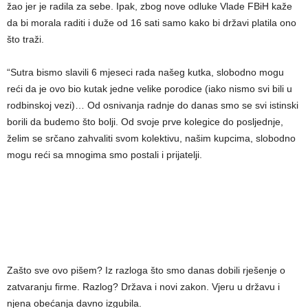
žao jer je radila za sebe. Ipak, zbog nove odluke Vlade FBiH kaže
da bi morala raditi i duže od 16 sati samo kako bi državi platila ono
što traži.
“Sutra bismo slavili 6 mjeseci rada našeg kutka, slobodno mogu
reći da je ovo bio kutak jedne velike porodice (iako nismo svi bili u
rodbinskoj vezi)… Od osnivanja radnje do danas smo se svi istinski
borili da budemo što bolji. Od svoje prve kolegice do posljednje,
želim se srčano zahvaliti svom kolektivu, našim kupcima, slobodno
mogu reći sa mnogima smo postali i prijatelji.
Zašto sve ovo pišem? Iz razloga što smo danas dobili rješenje o
zatvaranju firme. Razlog? Država i novi zakon. Vjeru u državu i
njena obećanja davno izgubila.