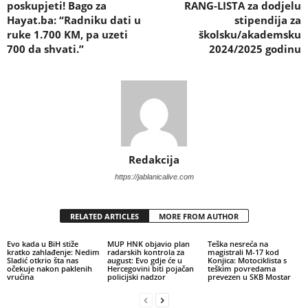
poskupjeti! Bago za
RANG-LISTA za dodjelu
Hayat.ba: “Radniku dati u
stipendija za
ruke 1.700 KM, pa uzeti
školsku/akademsku
700 da shvati.”
2024/2025 godinu
Redakcija
https://jablanicalive.com
RELATED ARTICLES
MORE FROM AUTHOR
Evo kada u BiH stiže
MUP HNK objavio plan
Teška nesreća na
kratko zahlađenje: Nedim
radarskih kontrola za
magistrali M-17 kod
Sladić otkrio šta nas
august: Evo gdje će u
Konjica: Motociklista s
očekuje nakon paklenih
Hercegovini biti pojačan
teškim povredama
vrućina
policijski nadzor
prevezen u SKB Mostar