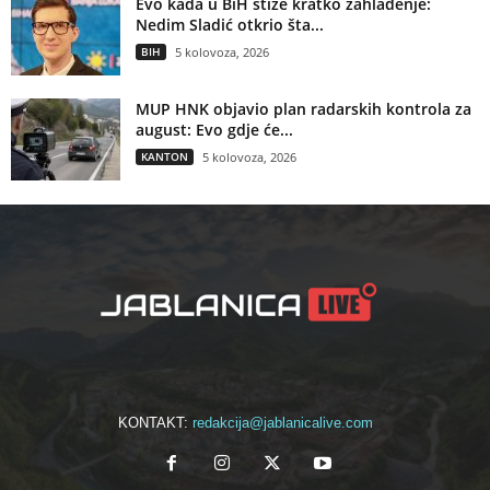
Evo kada u BiH stiže kratko zahlađenje:
Nedim Sladić otkrio šta...
BIH
5 kolovoza, 2026
MUP HNK objavio plan radarskih kontrola za
august: Evo gdje će...
KANTON
5 kolovoza, 2026
KONTAKT:
redakcija@jablanicalive.com