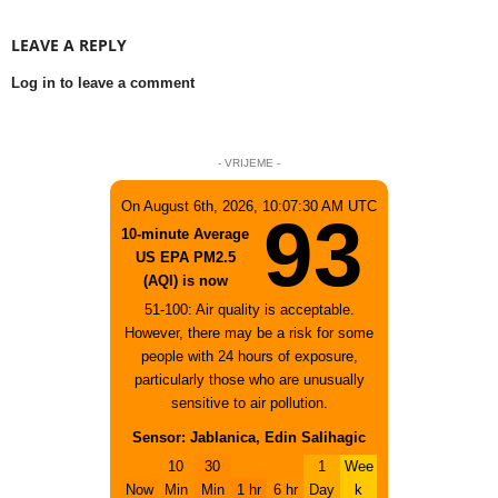
LEAVE A REPLY
Log in to leave a comment
- VRIJEME -
On August 6th, 2026, 10:07:30 AM UTC
93
10-minute Average
US EPA PM2.5
(AQI) is now
51-100: Air quality is acceptable.
However, there may be a risk for some
people with 24 hours of exposure,
particularly those who are unusually
sensitive to air pollution.
Sensor: Jablanica, Edin Salihagic
10
30
1
Wee
Now
Min
Min
1 hr
6 hr
Day
k