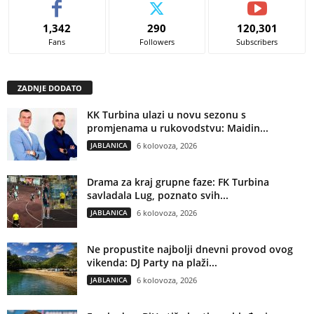
1,342
290
120,301
Fans
Followers
Subscribers
ZADNJE DODATO
KK Turbina ulazi u novu sezonu s
promjenama u rukovodstvu: Maidin...
JABLANICA
6 kolovoza, 2026
Drama za kraj grupne faze: FK Turbina
savladala Lug, poznato svih...
JABLANICA
6 kolovoza, 2026
Ne propustite najbolji dnevni provod ovog
vikenda: DJ Party na plaži...
JABLANICA
6 kolovoza, 2026