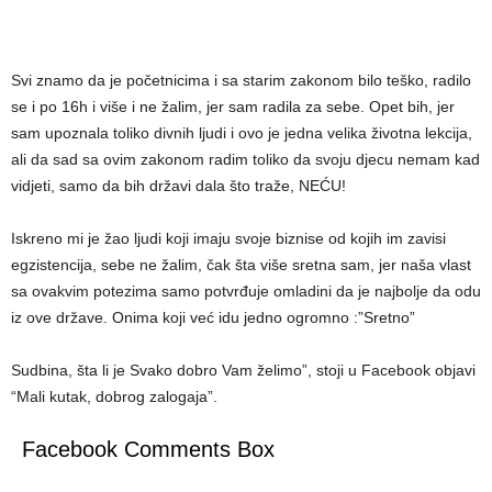
Svi znamo da je početnicima i sa starim zakonom bilo teško, radilo
se i po 16h i više i ne žalim, jer sam radila za sebe. Opet bih, jer
sam upoznala toliko divnih ljudi i ovo je jedna velika životna lekcija,
ali da sad sa ovim zakonom radim toliko da svoju djecu nemam kad
vidjeti, samo da bih državi dala što traže, NEĆU!
Iskreno mi je žao ljudi koji imaju svoje biznise od kojih im zavisi
egzistencija, sebe ne žalim, čak šta više sretna sam, jer naša vlast
sa ovakvim potezima samo potvrđuje omladini da je najbolje da odu
iz ove države. Onima koji već idu jedno ogromno :”Sretno”
Sudbina, šta li je Svako dobro Vam želimo”, stoji u Facebook objavi
“Mali kutak, dobrog zalogaja”.
Facebook Comments Box