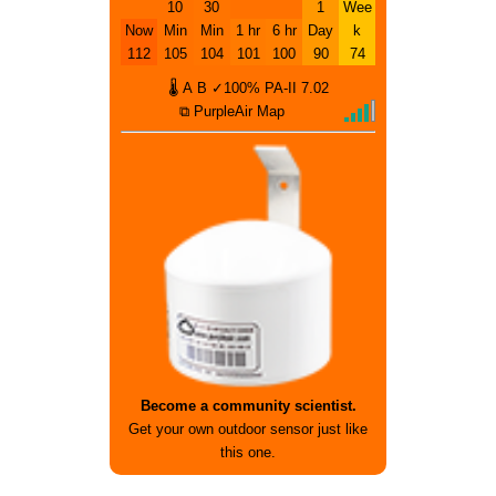
10
30
1
Wee
Now
Min
Min
1 hr
6 hr
Day
k
112
105
104
101
100
90
74
🌡
A
B
✓100%
PA-II
7.02
⧉ PurpleAir Map
Become a community scientist.
Get your own outdoor sensor just like
this one.