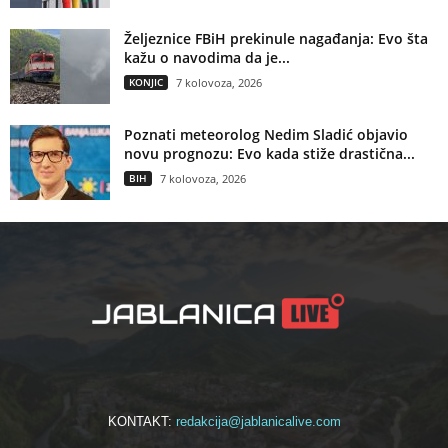
Željeznice FBiH prekinule nagađanja: Evo šta
kažu o navodima da je...
KONJIC
7 kolovoza, 2026
Poznati meteorolog Nedim Sladić objavio
novu prognozu: Evo kada stiže drastična...
BIH
7 kolovoza, 2026
KONTAKT:
redakcija@jablanicalive.com