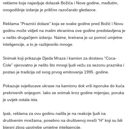
reklame koja najavljuje dolazak Božića i Nove godine, međutim,
ovogodišnje izdanje je prilično razočaralo gledaoce.
Reklama “Praznici dolaze” koja se svake godine pred Božić i Novu
godinu može vidjeti na malim ekranima ove godine predstavljena je
u nešto drugačijem izdanju. Naime, kreirana je uz pomoć umjetne
inteligencije, a to je razbjesnilo mnoge.
Snimak koji prikazuje Djeda Mraza i kamion za dostavu “Coca-
Cole” vjerovatno je nešto što mnogi ljudi vežu za sezonu praznika i
postao je tradicija od svog prvog emitovanja 1995. godine.
Pokazuje svjetlucave ukrase na kamionu dok vrši isporuke do kuća
prekrivenih snijegom. Iako se snimak kroz godine mijenjao, poruka
je uvijek ostala ista.
Ipak, reklama za ovu godinu naišla je na reakcije ljudi na
društvenim mrežama, posebno na društvenoj mreži “H” koji su bili
bijesni zbog upotrebe umjetne inteligencije.