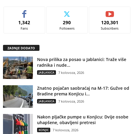
1,342
290
120,301
Fans
Followers
Subscribers
ZADNJE DODATO
Nova prilika za posao u Jablanici: Traže više
radnika i nude...
JABLANICA
7 kolovoza, 2026
Znatno pojačan saobraćaj na M-17: Gužve od
Bradine prema Konjicu i...
JABLANICA
7 kolovoza, 2026
Nakon pljačke pumpe u Konjicu: Dvije osobe
uhapšene, obavljeni pretresi
KONJIC
7 kolovoza, 2026