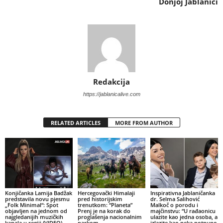
Donjoj Jablanici
Redakcija
https://jablanicalive.com
RELATED ARTICLES
MORE FROM AUTHOR
Konjičanka Lamija Badžak
Hercegovački Himalaji
Inspirativna Jablaničanka
predstavila novu pjesmu
pred historijskim
dr. Selma Salihović
„Folk Minimal“: Spot
trenutkom: “Planeta”
Malkoč o porodu i
objavljen na jednom od
Prenj je na korak do
majčinstvu: “U rađaonicu
najgledanijih muzičkih
proglašenja nacionalnim
ulazite kao jedna osoba, a
kanala u regiji (VIDEO)
parkom
izlazite kao neka potpuno