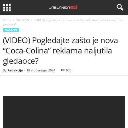
Home
MAGAZIN
(VIDEO) Pogledajte zašto je nova “Coca-Colina” reklama naljutila
gledaoce?
MAGAZIN
(VIDEO) Pogledajte zašto je nova
“Coca-Colina” reklama naljutila
gledaoce?
By
Redakcija
-
18 studenoga, 2024
835