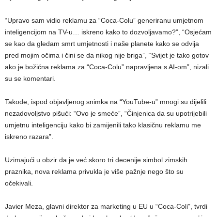
“Upravo sam vidio reklamu za “Coca-Colu” generiranu umjetnom
inteligencijom na TV-u… iskreno kako to dozvoljavamo?”, “Osjećam
se kao da gledam smrt umjetnosti i naše planete kako se odvija
pred mojim očima i čini se da nikog nije briga”, “Svijet je tako gotov
ako je božićna reklama za “Coca-Colu” napravljena s AI-om”, nizali
su se komentari.
Takođe, ispod objavljenog snimka na “YouTube-u” mnogi su dijelili
nezadovoljstvo pišući: “Ovo je smeće”, “Činjenica da su upotrijebili
umjetnu inteligenciju kako bi zamijenili tako klasičnu reklamu me
iskreno razara”.
Uzimajući u obzir da je već skoro tri decenije simbol zimskih
praznika, nova reklama privukla je više pažnje nego što su
očekivali.
Javier Meza, glavni direktor za marketing u EU u “Coca-Coli”, tvrdi