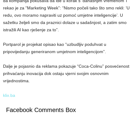
da kompanija pokušava da ide u korak s ‘današnjim vremenom’ i
rekao je za “Marketing Week”: “Nismo počeli tako što smo rekli: ‘U
redu, ovo moramo napraviti uz pomoć umjetne inteligencije’. U
sažetku željeli smo da praznici dolaze u sadašnjost, a zatim smo
istražili AI kao rješenje za to”.
Portparol je projekat opisao kao “uzbudljiv poduhvat u
pripovijedanju generiranom umjetnom inteligencijom”.
Dalje je pojasnio da reklama pokazuje “Coca-Colinu” posvećenost
prihvaćanju inovacija dok ostaju vjerni svojim osnovnim
vrijednostima.
klix.ba
Facebook Comments Box