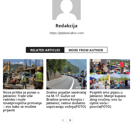
Redakcija
https://jablanicalive.com
RELATED ARTICLES
MORE FROM AUTHOR
Nova prilika za posao u
Znatno pojačan saobraćaj
Posjetili smo pijacu u
Jablanici: Traže više
na M-17: Gužve od
Jablanici: Manje kupaca
radnika i nude
Bradine prema Konjicu i
zbog vrućina, ovo su
iznadprosječna primanja
Jablanici, radovi dodatno
cijene voća i
– evo kako se možete
usporavaju vožnju(FOTO)
povrća(FOTO)
prijaviti