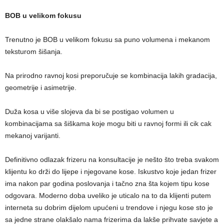
BOB u velikom fokusu
Trenutno je BOB u velikom fokusu sa puno volumena i mekanom
teksturom šišanja.
Na prirodno ravnoj kosi preporučuje se kombinacija lakih gradacija,
geometrije i asimetrije.
Duža kosa u više slojeva da bi se postigao volumen u
kombinacijama sa šiškama koje mogu biti u ravnoj formi ili cik cak
mekanoj varijanti.
Definitivno odlazak frizeru na konsultacije je nešto što treba svakom
klijentu ko drži do lijepe i njegovane kose. Iskustvo koje jedan frizer
ima nakon par godina poslovanja i tačno zna šta kojem tipu kose
odgovara. Moderno doba uveliko je uticalo na to da klijenti putem
interneta su dobrim dijelom upućeni u trendove i njegu kose sto je
sa jedne strane olakšalo nama frizerima da lakše prihvate savjete a