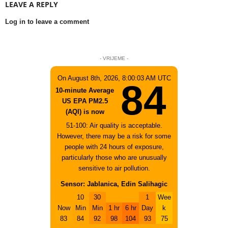
LEAVE A REPLY
Log in to leave a comment
- VRIJEME -
On August 8th, 2026, 8:00:03 AM UTC
84
10-minute Average
US EPA PM2.5
(AQI) is now
51-100: Air quality is acceptable.
However, there may be a risk for some
people with 24 hours of exposure,
particularly those who are unusually
sensitive to air pollution.
Sensor: Jablanica, Edin Salihagic
10
30
1
Wee
Now
Min
Min
1 hr
6 hr
Day
k
83
84
92
98
104
93
75