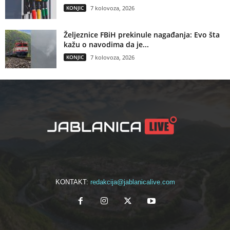
KONJIC
7 kolovoza, 2026
Željeznice FBiH prekinule nagađanja: Evo šta
kažu o navodima da je...
KONJIC
7 kolovoza, 2026
KONTAKT:
redakcija@jablanicalive.com