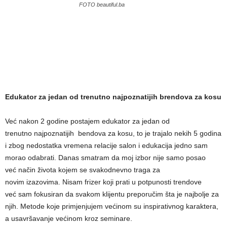
FOTO beautiful.ba
Edukator za jedan od trenutno najpoznatijih brendova za kosu
Već nakon 2 godine postajem edukator za jedan od
trenutno najpoznatijih bendova za kosu, to je trajalo nekih 5 godina
i zbog nedostatka vremena relacije salon i edukacija jedno sam
morao odabrati. Danas smatram da moj izbor nije samo posao
već način života kojem se svakodnevno traga za
novim izazovima. Nisam frizer koji prati u potpunosti trendove
već sam fokusiran da svakom klijentu preporučim šta je najbolje za
njih. Metode koje primjenjujem većinom su inspirativnog karaktera,
a usavršavanje većinom kroz seminare.