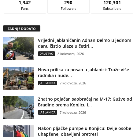
1,342
290
120,301
Fans
Followers
Subscribers
ZADNJE DODATO
Vrijedni Jablaničanin Adnan Đelmo u jednom
danu čistio ulaze u četiri...
DRUŠTVO
8 kolovoza, 2026
Nova prilika za posao u Jablanici: Traže više
radnika i nude...
JABLANICA
7 kolovoza, 2026
Znatno pojačan saobraćaj na M-17: Gužve od
Bradine prema Konjicu i...
JABLANICA
7 kolovoza, 2026
Nakon pljačke pumpe u Konjicu: Dvije osobe
uhapšene, obavljeni pretresi