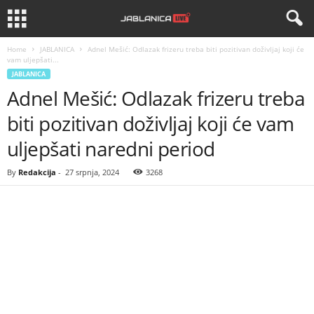
Home
JABLANICA
Adnel Mešić: Odlazak frizeru treba biti pozitivan doživljaj koji će
vam uljepšati...
JABLANICA
Adnel Mešić: Odlazak frizeru treba
biti pozitivan doživljaj koji će vam
uljepšati naredni period
By
Redakcija
-
27 srpnja, 2024
3268