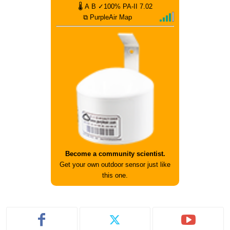
🌡
A
B
✓100%
PA-II
7.02
⧉ PurpleAir Map
Become a community scientist.
Get your own outdoor sensor just like
this one.