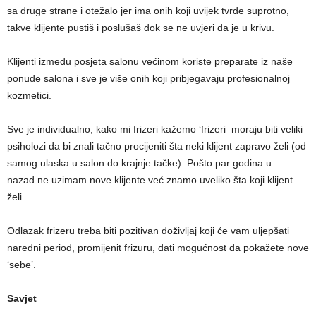
sa druge strane i otežalo jer ima onih koji uvijek tvrde suprotno,
takve klijente pustiš i poslušaš dok se ne uvjeri da je u krivu.
Klijenti između posjeta salonu većinom koriste preparate iz naše
ponude salona i sve je više onih koji pribjegavaju profesionalnoj
kozmetici.
Sve je individualno, kako mi frizeri kažemo ‘frizeri moraju biti veliki
psiholozi da bi znali tačno procijeniti šta neki klijent zapravo želi (od
samog ulaska u salon do krajnje tačke). Pošto par godina u
nazad ne uzimam nove klijente već znamo uveliko šta koji klijent
želi.
Odlazak frizeru treba biti pozitivan doživljaj koji će vam uljepšati
naredni period, promijenit frizuru, dati mogućnost da pokažete nove
‘sebe’.
Savjet