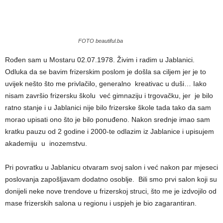
FOTO beautiful.ba
Rođen sam u Mostaru 02.07.1978. Živim i radim u Jablanici.
Odluka da se bavim frizerskim poslom je došla sa ciljem jer je to
uvijek nešto što me privlačilo, generalno kreativac u duši… Iako
nisam završio frizersku školu već gimnaziju i trgovačku, jer je bilo
ratno stanje i u Jablanici nije bilo frizerske škole tada tako da sam
morao upisati ono što je bilo ponuđeno. Nakon srednje imao sam
kratku pauzu od 2 godine i 2000-te odlazim iz Jablanice i upisujem
akademiju u inozemstvu.
Pri povratku u Jablanicu otvaram svoj salon i već nakon par mjeseci
poslovanja zapošljavam dodatno osoblje. Bili smo prvi salon koji su
donijeli neke nove trendove u frizerskoj struci, što me je izdvojilo od
mase frizerskih salona u regionu i uspjeh je bio zagarantiran.