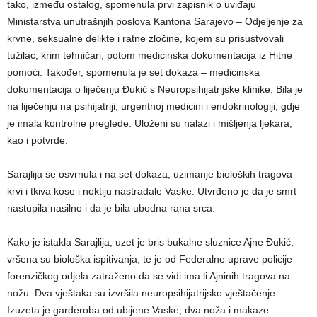
tako, između ostalog, spomenula prvi zapisnik o uviđaju
Ministarstva unutrašnjih poslova Kantona Sarajevo – Odjeljenje za
krvne, seksualne delikte i ratne zločine, kojem su prisustvovali
tužilac, krim tehničari, potom medicinska dokumentacija iz Hitne
pomoći. Također, spomenula je set dokaza – medicinska
dokumentacija o liječenju Đukić s Neuropsihijatrijske klinike. Bila je
na liječenju na psihijatriji, urgentnoj medicini i endokrinologiji, gdje
je imala kontrolne preglede. Uloženi su nalazi i mišljenja ljekara,
kao i potvrde.
Sarajlija se osvrnula i na set dokaza, uzimanje bioloških tragova
krvi i tkiva kose i noktiju nastradale Vaske. Utvrđeno je da je smrt
nastupila nasilno i da je bila ubodna rana srca.
Kako je istakla Sarajlija, uzet je bris bukalne sluznice Ajne Đukić,
vršena su biološka ispitivanja, te je od Federalne uprave policije
forenzičkog odjela zatraženo da se vidi ima li Ajninih tragova na
nožu. Dva vještaka su izvršila neuropsihijatrijsko vještačenje.
Izuzeta je garderoba od ubijene Vaske, dva noža i makaze.