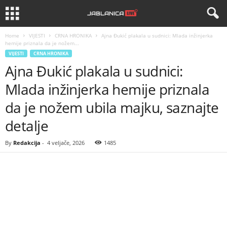
Home
VIJESTI
CRNA HRONIKA
Ajna Đukić plakala u sudnici: Mlada inžinjerka
hemije priznala da je nožem...
VIJESTI
CRNA HRONIKA
Ajna Đukić plakala u sudnici:
Mlada inžinjerka hemije priznala
da je nožem ubila majku, saznajte
detalje
By
Redakcija
-
4 veljače, 2026
1485