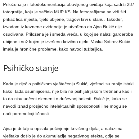
Priložena je i fotodokumentacija obavljenog uviđaja koja sadrži 287
fotografija, koju je sačinio MUP KS. Na fotografijama se vidi širi
prikaz lica mjesta, tijelo ubijene, tragovi krvi u stanu. Također,
izvodom iz kaznene evidencije je utvrđeno da Ajna Đukić nije
osuđivana. Priložena je i smeđa vreća, u kojoj se nalazi garderoba
ubijene i nož kojim je izvršeno krivično djelo. Vaska Sotirov-Đukić
imala je hronične probleme, kako navodi tužiteljica.
Psihičko stanje
Kada je riječ o psihičkom vještačenju Đukić, vještaci su ranije istakli
kako, tada osumnjičena, nije bila na psihijatrijskom tretmanu kao i
to da nisu uočeni elementi o duševnoj bolesti. Đukić je, kako se
navodi iznad prosječno intelektualnih sposobnosti i ne mogu se
naći poremećaji ličnosti.
Ajna je detaljno opisala počinjenje krivičnog djela, a nalazima
vještaka došlo je do akumulacije negativnog efekta, gdje se