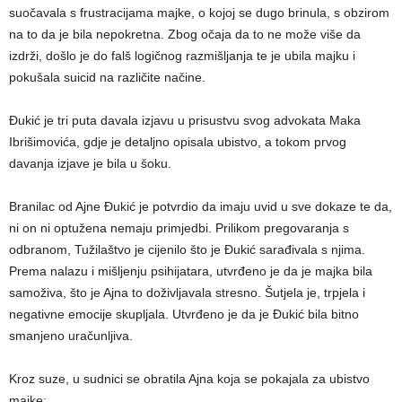
suočavala s frustracijama majke, o kojoj se dugo brinula, s obzirom
na to da je bila nepokretna. Zbog očaja da to ne može više da
izdrži, došlo je do falš logičnog razmišljanja te je ubila majku i
pokušala suicid na različite načine.
Đukić je tri puta davala izjavu u prisustvu svog advokata Maka
Ibrišimovića, gdje je detaljno opisala ubistvo, a tokom prvog
davanja izjave je bila u šoku.
Branilac od Ajne Đukić je potvrdio da imaju uvid u sve dokaze te da,
ni on ni optužena nemaju primjedbi. Prilikom pregovaranja s
odbranom, Tužilaštvo je cijenilo što je Đukić sarađivala s njima.
Prema nalazu i mišljenju psihijatara, utvrđeno je da je majka bila
samoživa, što je Ajna to doživljavala stresno. Šutjela je, trpjela i
negativne emocije skupljala. Utvrđeno je da je Đukić bila bitno
smanjeno uračunljiva.
Kroz suze, u sudnici se obratila Ajna koja se pokajala za ubistvo
majke: