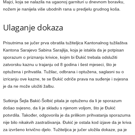
Majci, koja se nalazila na ugaonoj garnituri u dnevnom boravku,
nožem je nanijela više ubodnih rana u predjelu grudnog koša.
Ulaganje dokaza
Prisutnima se jučer prva obratila tužiteljica Kantonalnog tužilaštva
Kantona Sarajevo Sabina Sarajlija, koja je istakla da je potpisan
sporazum o priznanju krivice, kojim bi Đukić trebala odslužiti
zatvorsku kaznu u trajanju od 8 godina i šest mjeseci, što je
optužena i prihvatila. Tužilac, odbrana i optužena, saglasni su o
izricanju ove kazne, te se Đukić odriče prava na suđenje i svjesna
je da ne može uložiti žalbu.
Sutkinja Šejla Bakić-Šolbić pitala je optuženu da li je sporazum
došao svjesno, da li je skladu s njenom voljom, što je Đukić
potvrdila. Također, odgovorila je da prilikom prihvatanja sporazuma
nije bilo nikakvih zastrašivanja. Đukić je ostala kod izjave da je kriva
za izvršeno krivično djelo. Tužiteljica je jučer uložila dokaze, pa je