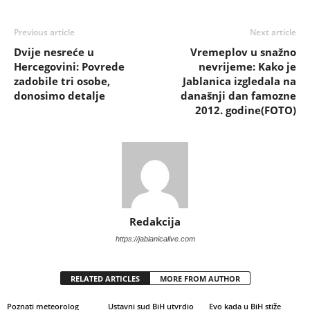
Previous article
Next article
Dvije nesreće u
Vremeplov u snažno
Hercegovini: Povrede
nevrijeme: Kako je
zadobile tri osobe,
Jablanica izgledala na
donosimo detalje
današnji dan famozne
2012. godine(FOTO)
Redakcija
https://jablanicalive.com
RELATED ARTICLES
MORE FROM AUTHOR
Poznati meteorolog
Ustavni sud BiH utvrdio
Evo kada u BiH stiže