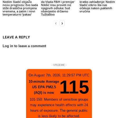
Nedim Sladić objavio
da Vlada FBiH i premijer
kratko zahlađenje: Nedim
novu prognozu: Evo kada
Nikšić nisu proveli niz
Sladić otkrio šta nas
stiže drastična promjena
njegovih odluka: Sud
očekuje nakon paklenih
vremena, a zatim i novi
obavijestio državno
vrućina
temperaturni ‘pakao’
Tužilaštvo
LEAVE A REPLY
Log in to leave a comment
- VRIJEME -
On August 7th, 2026, 11:29:57 PM UTC
115
10-minute Average
US EPA PM2.5
(AQI) is now
101-150: Members of sensitive groups
may experience health effects with 24
hours of exposure. The general public
is less likely to be affected.