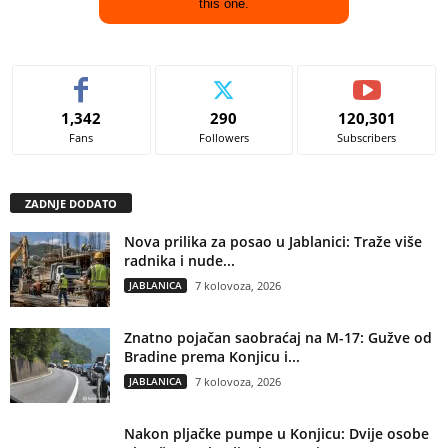
this one.
1,342
290
120,301
Fans
Followers
Subscribers
ZADNJE DODATO
Nova prilika za posao u Jablanici: Traže više
radnika i nude...
JABLANICA
7 kolovoza, 2026
Znatno pojačan saobraćaj na M-17: Gužve od
Bradine prema Konjicu i...
JABLANICA
7 kolovoza, 2026
Nakon pljačke pumpe u Konjicu: Dvije osobe