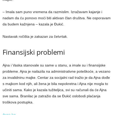
– Imala sam puno vremena da razmislim. Izražavam kajanje i
nadam da ću ponovo moći biti aktivan član društva. Ne osporavam
da budem kažnjena – kazala je Đukić.
Nastavak ročišta je zakazan za četvrtak.
Finansijski problemi
Ajna i Vaska stanovale su same u stanu, a imale su i finansijske
probleme. Ajna je nailazila na administrativne poteškoće, a vezano
za invalidninu majke. Centar za socijalni rad tražio je da Ajna dođe
s majkom kod njih, ali žena je bila nepokretna i Ajna nije mogla to
učiniti sama. Kako je kazala tužiteljica, svi su računali da će Ajna
sve sama. Branilac je zatražio da se Đukić oslobodi plaćanja
troškova postupka.
Avaz.ba