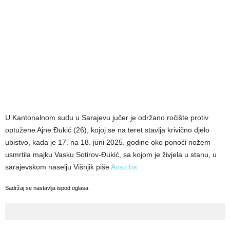
U Kantonalnom sudu u Sarajevu jučer je održano ročište protiv
optužene Ajne Đukić (26), kojoj se na teret stavlja krivično djelo
ubistvo, kada je 17. na 18. juni 2025. godine oko ponoći nožem
usmrtila majku Vasku Sotirov-Đukić, sa kojom je živjela u stanu, u
sarajevskom naselju Višnjik piše
Avaz.ba
Sadržaj se nastavlja ispod oglasa