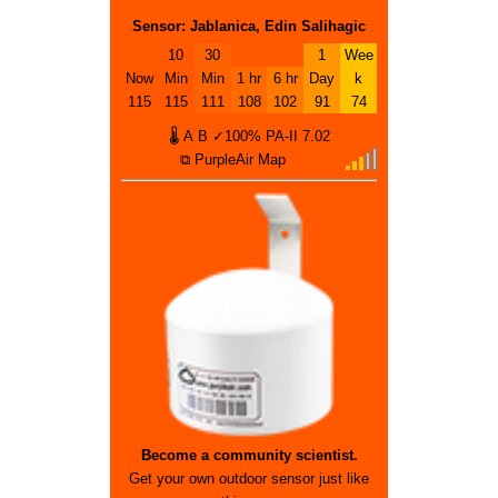
Sensor: Jablanica, Edin Salihagic
10
30
1
Wee
Now
Min
Min
1 hr
6 hr
Day
k
115
115
111
108
102
91
74
🌡
A
B
✓100%
PA-II
7.02
⧉ PurpleAir Map
Become a community scientist.
Get your own outdoor sensor just like