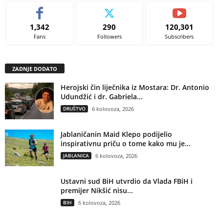
1,342
290
120,301
Fans
Followers
Subscribers
ZADNJE DODATO
Herojski čin liječnika iz Mostara: Dr. Antonio
Udundžić i dr. Gabriela...
DRUŠTVO
6 kolovoza, 2026
Jablaničanin Maid Klepo podijelio
inspirativnu priču o tome kako mu je...
JABLANICA
6 kolovoza, 2026
Ustavni sud BiH utvrdio da Vlada FBiH i
premijer Nikšić nisu...
BIH
6 kolovoza, 2026