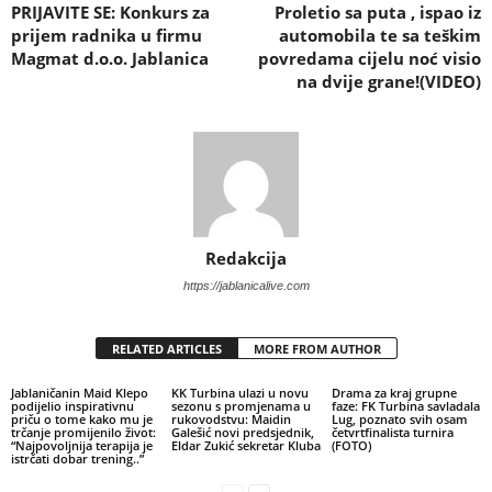
PRIJAVITE SE: Konkurs za
Proletio sa puta , ispao iz
prijem radnika u firmu
automobila te sa teškim
Magmat d.o.o. Jablanica
povredama cijelu noć visio
na dvije grane!(VIDEO)
Redakcija
https://jablanicalive.com
RELATED ARTICLES
MORE FROM AUTHOR
Jablaničanin Maid Klepo
KK Turbina ulazi u novu
Drama za kraj grupne
podijelio inspirativnu
sezonu s promjenama u
faze: FK Turbina savladala
priču o tome kako mu je
rukovodstvu: Maidin
Lug, poznato svih osam
trčanje promijenilo život:
Galešić novi predsjednik,
četvrtfinalista turnira
“Najpovoljnija terapija je
Eldar Zukić sekretar Kluba
(FOTO)
istrčati dobar trening..”