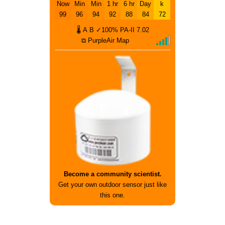
Now
Min
Min
1 hr
6 hr
Day
k
99
96
94
92
88
84
72
🌡
A
B
✓100%
PA-II
7.02
⧉ PurpleAir Map
Become a community scientist.
Get your own outdoor sensor just like
this one.