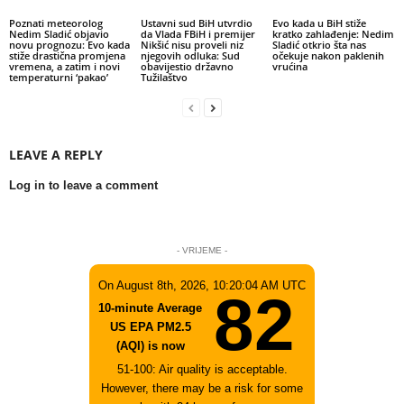
Poznati meteorolog
Ustavni sud BiH utvrdio
Evo kada u BiH stiže
Nedim Sladić objavio
da Vlada FBiH i premijer
kratko zahlađenje: Nedim
novu prognozu: Evo kada
Nikšić nisu proveli niz
Sladić otkrio šta nas
stiže drastična promjena
njegovih odluka: Sud
očekuje nakon paklenih
vremena, a zatim i novi
obavijestio državno
vrućina
temperaturni ‘pakao’
Tužilaštvo
LEAVE A REPLY
Log in to leave a comment
- VRIJEME -
On August 8th, 2026, 10:20:04 AM UTC
82
10-minute Average
US EPA PM2.5
(AQI) is now
51-100: Air quality is acceptable.
However, there may be a risk for some