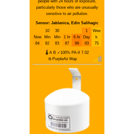
people with 24 hours of exposure,
particularly those who are unusually
sensitive to air pollution.
Sensor: Jablanica, Edin Salihagic
10
30
1
Wee
Now
Min
Min
1 hr
6 hr
Day
k
84
82
83
87
99
93
75
🌡
A
B
✓100%
PA-II
7.02
⧉ PurpleAir Map