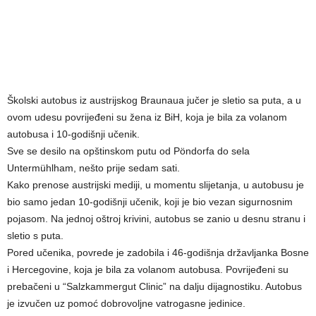
Školski autobus iz austrijskog Braunaua jučer je sletio sa puta, a u
ovom udesu povrijeđeni su žena iz BiH, koja je bila za volanom
autobusa i 10-godišnji učenik.
Sve se desilo na opštinskom putu od Pöndorfa do sela
Untermühlham, nešto prije sedam sati.
Kako prenose austrijski mediji, u momentu slijetanja, u autobusu je
bio samo jedan 10-godišnji učenik, koji je bio vezan sigurnosnim
pojasom. Na jednoj oštroj krivini, autobus se zanio u desnu stranu i
sletio s puta.
Pored učenika, povrede je zadobila i 46-godišnja državljanka Bosne
i Hercegovine, koja je bila za volanom autobusa. Povrijeđeni su
prebačeni u “Salzkammergut Clinic” na dalju dijagnostiku. Autobus
je izvučen uz pomoć dobrovoljne vatrogasne jedinice.