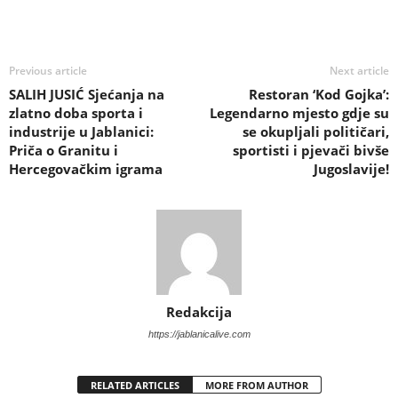
Previous article
Next article
SALIH JUSIĆ Sjećanja na
Restoran ‘Kod Gojka’:
zlatno doba sporta i
Legendarno mjesto gdje su
industrije u Jablanici:
se okupljali političari,
Priča o Granitu i
sportisti i pjevači bivše
Hercegovačkim igrama
Jugoslavije!
Redakcija
https://jablanicalive.com
RELATED ARTICLES
MORE FROM AUTHOR