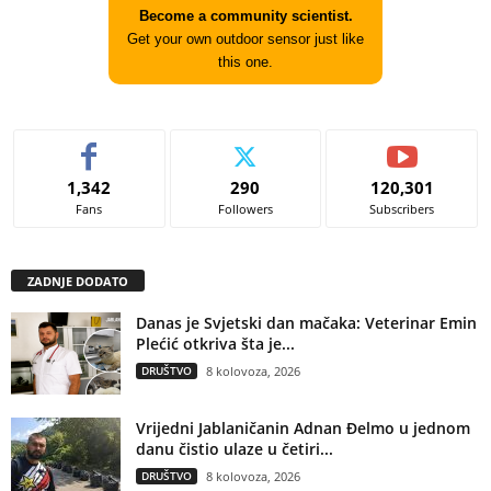
Become a community scientist.
Get your own outdoor sensor just like
this one.
1,342
290
120,301
Fans
Followers
Subscribers
ZADNJE DODATO
Danas je Svjetski dan mačaka: Veterinar Emin
Plećić otkriva šta je...
DRUŠTVO
8 kolovoza, 2026
Vrijedni Jablaničanin Adnan Đelmo u jednom
danu čistio ulaze u četiri...
DRUŠTVO
8 kolovoza, 2026