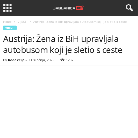
Home
VIJESTI
Austrija: Žena iz BiH upravljala autobusom koji je sletio s ceste
VIJESTI
Austrija: Žena iz BiH upravljala
autobusom koji je sletio s ceste
By
Redakcija
-
11 siječnja, 2025
1237