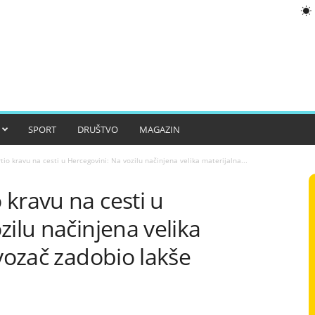
SPORT
DRUŠTVO
MAGAZIN
io kravu na cesti u Hercegovini: Na vozilu načinjena velika materijalna...
kravu na cesti u
zilu načinjena velika
 vozač zadobio lakše