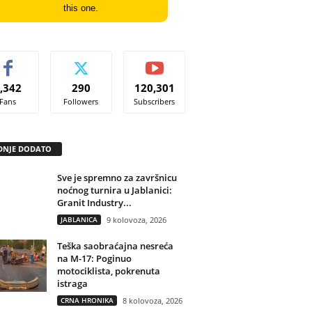
this one.
,342
290
120,301
Fans
Followers
Subscribers
DNJE DODATO
Sve je spremno za završnicu
noćnog turnira u Jablanici:
Granit Industry...
JABLANICA
9 kolovoza, 2026
Teška saobraćajna nesreća
na M-17: Poginuo
motociklista, pokrenuta
istraga
CRNA HRONIKA
8 kolovoza, 2026