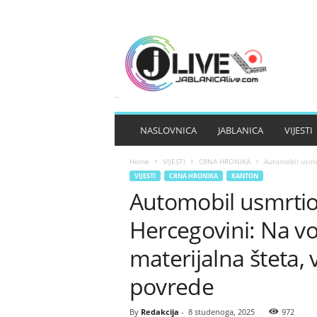
J
A
B
L
A
N
I
NASLOVNICA
JABLANICA
VIJESTI
C
A
Home
VIJESTI
CRNA HRONIKA
Automobil usmrt
L
VIJESTI
CRNA HRONIKA
KANTON
I
Automobil usmrtio 
V
E
Hercegovini: Na vo
materijalna šteta,
povrede
By
Redakcija
-
8 studenoga, 2025
972