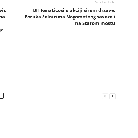
Next article
vić
BH Fanaticosi u akciji širom države:
pa
Poruka čelnicima Nogometnog saveza i
na Starom mostu
je