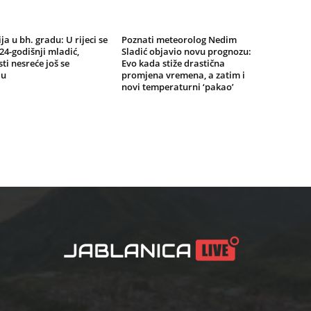
ja u bh. gradu: U rijeci se
Poznati meteorolog Nedim
24-godišnji mladić,
Sladić objavio novu prognozu:
ti nesreće još se
Evo kada stiže drastična
ju
promjena vremena, a zatim i
novi temperaturni ‘pakao’