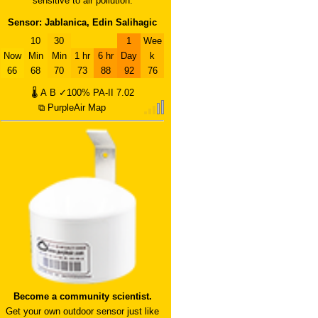
sensitive to air pollution.
Sensor: Jablanica, Edin Salihagic
10
30
1
Wee
Now
Min
Min
1 hr
6 hr
Day
k
66
68
70
73
88
92
76
🌡
A
B
✓100%
PA-II
7.02
⧉ PurpleAir Map
Become a community scientist.
Get your own outdoor sensor just like