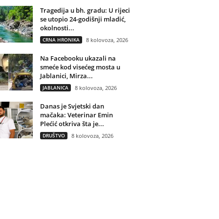
Tragedija u bh. gradu: U rijeci
se utopio 24-godišnji mladić,
okolnosti...
CRNA HRONIKA
8 kolovoza, 2026
Na Facebooku ukazali na
smeće kod visećeg mosta u
Jablanici, Mirza...
JABLANICA
8 kolovoza, 2026
Danas je Svjetski dan
mačaka: Veterinar Emin
Plećić otkriva šta je...
DRUŠTVO
8 kolovoza, 2026