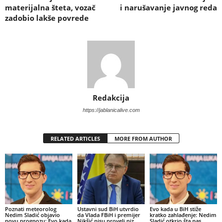
materijalna šteta, vozač
i narušavanje javnog reda
zadobio lakše povrede
Redakcija
https://jablanicalive.com
RELATED ARTICLES
MORE FROM AUTHOR
Poznati meteorolog
Ustavni sud BiH utvrdio
Evo kada u BiH stiže
Nedim Sladić objavio
da Vlada FBiH i premijer
kratko zahlađenje: Nedim
novu prognozu: Evo kada
Nikšić nisu proveli niz
Sladić otkrio šta nas