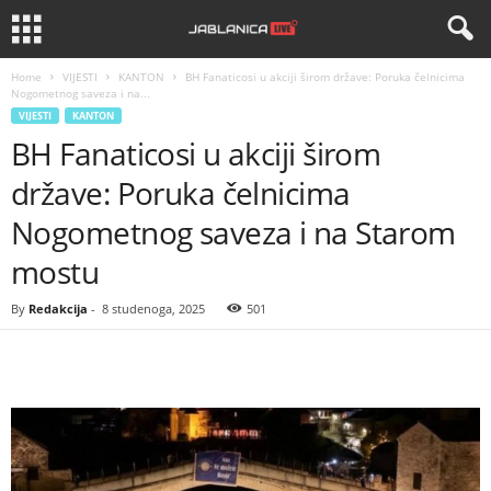
Home
VIJESTI
KANTON
BH Fanaticosi u akciji širom države: Poruka čelnicima
Nogometnog saveza i na...
VIJESTI
KANTON
BH Fanaticosi u akciji širom
države: Poruka čelnicima
Nogometnog saveza i na Starom
mostu
By
Redakcija
-
8 studenoga, 2025
501