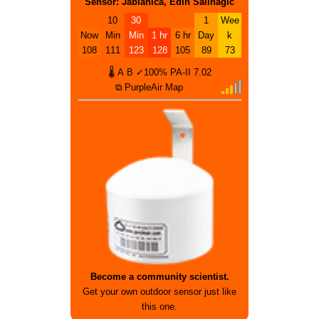
Sensor: Jablanica, Edin Salihagic
10
30
1
Wee
Now
Min
Min
1 hr
6 hr
Day
k
108
111
123
128
105
89
73
🌡
A
B
✓100%
PA-II
7.02
⧉ PurpleAir Map
Become a community scientist.
Get your own outdoor sensor just like
this one.