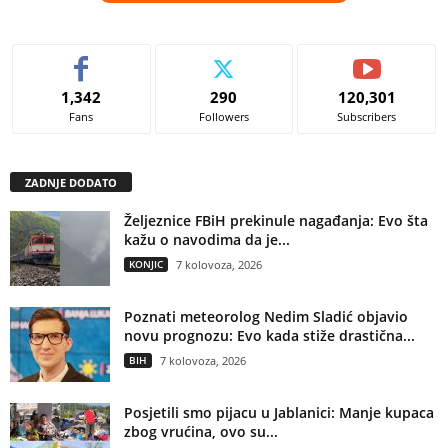
1,342
290
120,301
Fans
Followers
Subscribers
ZADNJE DODATO
Željeznice FBiH prekinule nagađanja: Evo šta
kažu o navodima da je...
KONJIC
7 kolovoza, 2026
Poznati meteorolog Nedim Sladić objavio
novu prognozu: Evo kada stiže drastična...
BIH
7 kolovoza, 2026
Posjetili smo pijacu u Jablanici: Manje kupaca
zbog vrućina, ovo su...