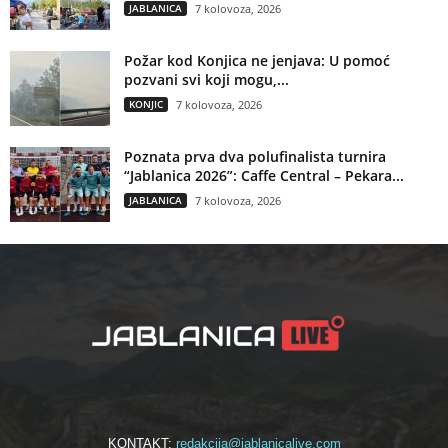
JABLANICA
7 kolovoza, 2026
Požar kod Konjica ne jenjava: U pomoć
pozvani svi koji mogu,...
KONJIC
7 kolovoza, 2026
Poznata prva dva polufinalista turnira
“Jablanica 2026”: Caffe Central – Pekara...
JABLANICA
7 kolovoza, 2026
KONTAKT:
redakcija@jablanicalive.com