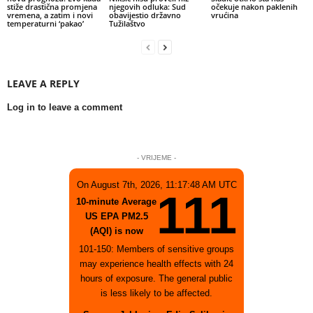
stiže drastična promjena
njegovih odluka: Sud
očekuje nakon paklenih
vremena, a zatim i novi
obavijestio državno
vrućina
temperaturni ‘pakao’
Tužilaštvo
LEAVE A REPLY
Log in to leave a comment
- VRIJEME -
On August 7th, 2026, 11:17:48 AM UTC
111
10-minute Average
US EPA PM2.5
(AQI) is now
101-150: Members of sensitive groups
may experience health effects with 24
hours of exposure. The general public
is less likely to be affected.