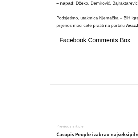
– napad
: Džeko, Demirović, Bajraktarević
Podsjetimo, utakmica Njemačka – BiH igra
prijenos moći ćete pratiti na portalu
Avaz.
Facebook Comments Box
Previous article
Časopis People izabrao najseksipiln