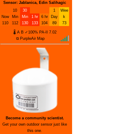
Sensor: Jablanica, Edin Salihagic
10
30
1
Wee
Now
Min
Min
1 hr
6 hr
Day
k
110
112
130
133
104
89
73
🌡
A
B
✓100%
PA-II
7.02
⧉ PurpleAir Map
Become a community scientist.
Get your own outdoor sensor just like
this one.