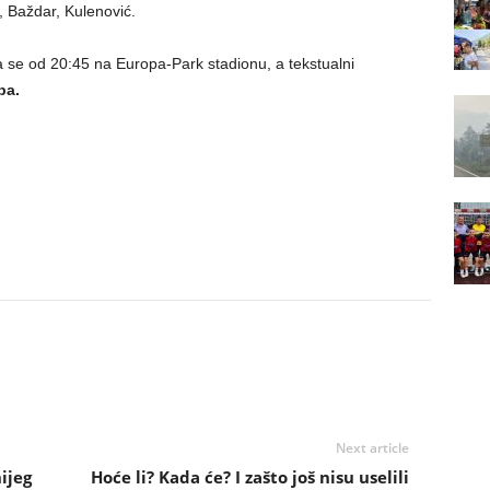
, Baždar, Kulenović.
 se od 20:45 na Europa-Park stadionu, a tekstualni
ba.
Next article
ijeg
Hoće li? Kada će? I zašto još nisu uselili