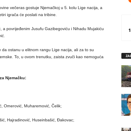
ine večeras gostuje Njemačkoj u 5. kolu Lige nacija, a
iri igrača će poslati na tribine.
, a povrijeđenim Jusufu Gazibegoviću i Nihadu Mujakiću
1
ić.
 da ostanu u elitnom rangu Lige nacija, ali za to su
ZA
zemske. To, u ovom trenutku, zaista zvuči kao nemoguća
 za Njemačku:
nić, Omerović, Muharemović, Čelik;
Bašić, Hajradinović, Huseinbašić, Đakovac;