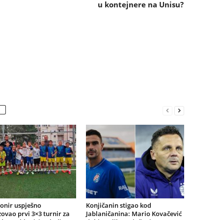
u kontejnere na Unisu?
onir uspješno
Konjičanin stigao kod
ovao prvi 3×3 turnir za
Jablaničanina: Mario Kovačević