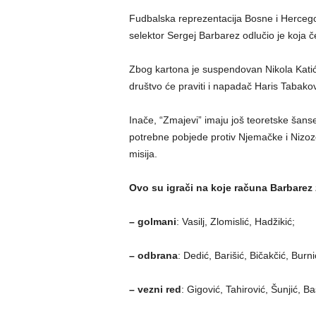
Fudbalska reprezentacija Bosne i Hercegov
selektor Sergej Barbarez odlučio je koja čet
Zbog kartona je suspendovan Nikola Katić
društvo će praviti i napadač Haris Tabakov
Inače, “Zmajevi” imaju još teoretske šanse
potrebne pobjede protiv Njemačke i Nizo
misija.
Ovo su igrači na koje računa Barbarez
–
golmani
: Vasilj, Zlomislić, Hadžikić;
–
odbrana
: Dedić, Barišić, Bičakčić, Bur
– vezni red
: Gigović, Tahirović, Šunjić, 