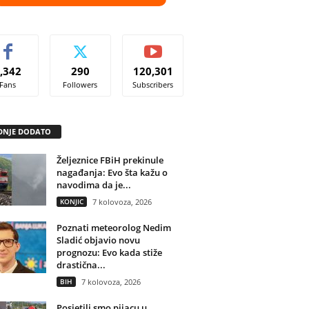
,342
290
120,301
Fans
Followers
Subscribers
DNJE DODATO
Željeznice FBiH prekinule
nagađanja: Evo šta kažu o
navodima da je...
KONJIC
7 kolovoza, 2026
Poznati meteorolog Nedim
Sladić objavio novu
prognozu: Evo kada stiže
drastična...
BIH
7 kolovoza, 2026
Posjetili smo pijacu u