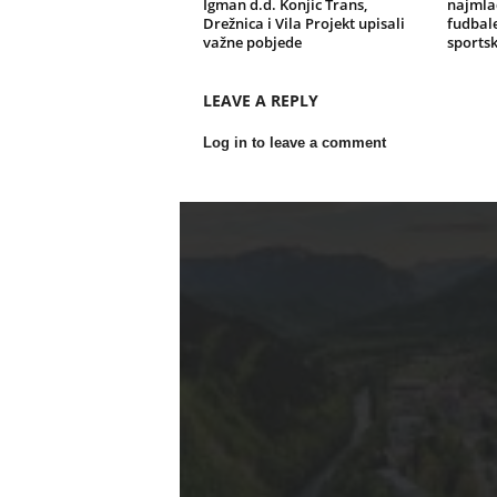
Igman d.d. Konjic Trans,
najmlađ
Drežnica i Vila Projekt upisali
fudbale
važne pobjede
sportsk
LEAVE A REPLY
Log in to leave a comment