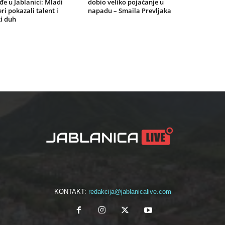
e u Jablanici: Mladi
dobio veliko pojačanje u
ri pokazali talent i
napadu – Smaila Prevljaka
i duh
KONTAKT:
redakcija@jablanicalive.com