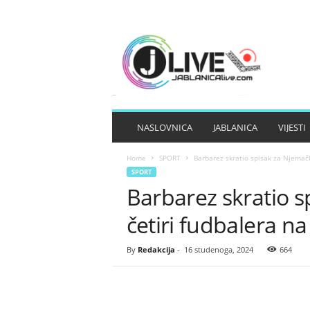
J
A
B
L
A
N
I
NASLOVNICA
JABLANICA
VIJESTI
C
A
Home
SPORT
Barbarez skratio spisak za Njemačku
L
SPORT
I
Barbarez skratio s
V
E
četiri fudbalera na
By
Redakcija
-
16 studenoga, 2024
664