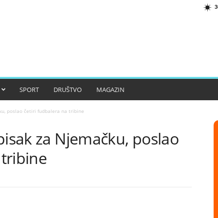
3
SPORT
DRUŠTVO
MAGAZIN
, poslao četiri fudbalera na tribine
pisak za Njemačku, poslao
 tribine