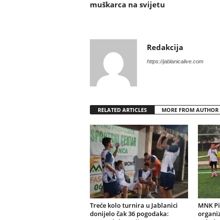
muškarca na svijetu
Redakcija
https://jablanicalive.com
RELATED ARTICLES
MORE FROM AUTHOR
Treće kolo turnira u Jablanici
MNK Pi
donijelo čak 36 pogodaka:
organiz