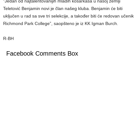
“Jedan od najtalentovanijih mladih košarkaša u našoj zemlji
Teletović Benjamin novi je član našeg kluba. Benjamin će biti
uključen u rad sa sve tri selekcije, a također biti će redovan učenik
Richmond Park College”, saopšteno je iz KK Igman Burch.
R-BH
Facebook Comments Box