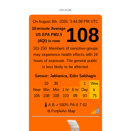
- VRIJEME -
On August 8th, 2026, 3:44:09 PM UTC
108
10-minute Average
US EPA PM2.5
(AQI) is now
101-150: Members of sensitive groups
may experience health effects with 24
hours of exposure. The general public
is less likely to be affected.
Sensor: Jablanica, Edin Salihagic
10
30
1
Wee
Now
Min
Min
1 hr
6 hr
Day
k
105
108
108
103
99
93
75
🌡
A
B
✓100%
PA-II
7.02
⧉ PurpleAir Map