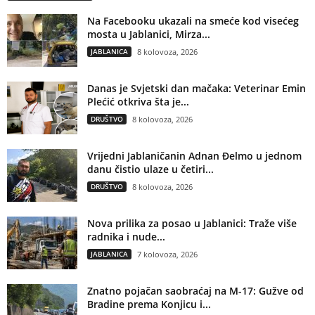
Na Facebooku ukazali na smeće kod visećeg
mosta u Jablanici, Mirza...
JABLANICA
8 kolovoza, 2026
Danas je Svjetski dan mačaka: Veterinar Emin
Plećić otkriva šta je...
DRUŠTVO
8 kolovoza, 2026
Vrijedni Jablaničanin Adnan Đelmo u jednom
danu čistio ulaze u četiri...
DRUŠTVO
8 kolovoza, 2026
Nova prilika za posao u Jablanici: Traže više
radnika i nude...
JABLANICA
7 kolovoza, 2026
Znatno pojačan saobraćaj na M-17: Gužve od
Bradine prema Konjicu i...