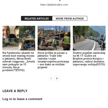
https://jablanicalive.com
RELATED ARTICLES
MORE FROM AUTHOR
Na Facebooku ukazali na
Nova prilika za posao u
Znatno pojačan saobraćaj
smeće kod visećeg mosta
Jablanici: Traže više
na M-17: Gužve od
u Jablanici, Mirza Avdić
radnika i nude
Bradine prema Konjicu i
odmah reagovao: „Smeće
iznadprosječna primanja
Jablanici, radovi dodatno
sam pokupio za 15
– evo kako se možete
usporavaju vožnju(FOTO)
minuta, šta je
prijaviti
problem?“(FOTO)
LEAVE A REPLY
Log in to leave a comment