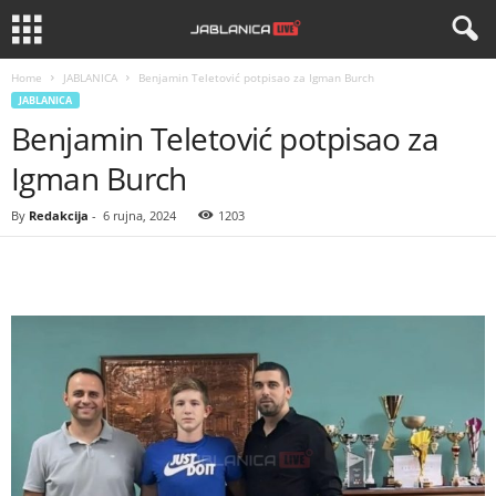
Home
JABLANICA
Benjamin Teletović potpisao za Igman Burch
JABLANICA
Benjamin Teletović potpisao za
Igman Burch
By
Redakcija
-
6 rujna, 2024
1203