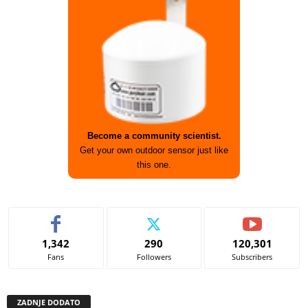
Become a community scientist.
Get your own outdoor sensor just like
this one.
1,342
290
120,301
Fans
Followers
Subscribers
ZADNJE DODATO