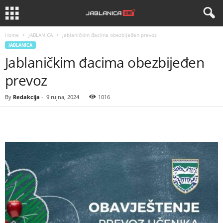
Home
JABLANICA
Jablaničkim đacima obezbijeđen prevoz
JABLANICA
Jablaničkim đacima obezbijeđen
prevoz
By
Redakcija
-
9 rujna, 2024
1016