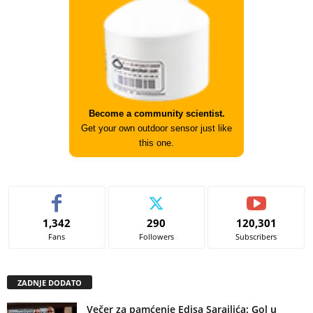
Become a community scientist.
Get your own outdoor sensor just like
this one.
1,342
290
120,301
Fans
Followers
Subscribers
ZADNJE DODATO
Večer za pamćenje Edisa Sarajlića: Gol u