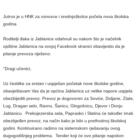
Jutros je u HNK za osnovce i srednjoškolce počela nova školska
godina.
Roditelji đaka iz Jablanice odahnuli su nakom što je načelnik
opštine Jablanica na svojoj Facebook stranici obavijestio da je
pitanje prevoza riješeno:
“Dragi učenici,
Uz čestitke za sretan i uspješan početak nove školske godine,
obavještavam Vas da je općina Jablanica uz velike napore uspjela
obezbijediti prevoz. Prevoz je dogovoren za Soviće, Doljane, Zlate,
Lug, Dragan selo, Ravnu, Šanicu, Glogošnicu, Djevor i Donju
Jablanicu. Prekojezerska sela, Paprasko i Slatina će također imati
obezbjeđen prevoz, na način kako je bilo u prethodnoj školskoj
godini. Kontinuirano radimo na sistemskom rješavanju ovog
dugogodišnjeg problema. Tender koji će ovo pitanje napokon