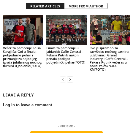
RELATED ARTICLES
MORE FROM AUTHOR
Večer za pamćenje Edisa
Finale za pamćenje u
Sve je spremno za
Sarajlića: Gol u finalu,
Jablanici: Caffe Central –
završnicu noćnog turnira
pobjednički pehar i
Pekara Putnik nakon
u Jablanici: Granit
priznanje za najboljeg
penala podigao
Industry i Caffe Central –
igrača jubilarnog noćnog
pobjednički pehar(FOTO)
Pekara Putnik večeras u
turnira u Jablanici(FOTO)
borbi za čak 9.000
KM(FOTO)
LEAVE A REPLY
Log in to leave a comment
- VRIJEME -