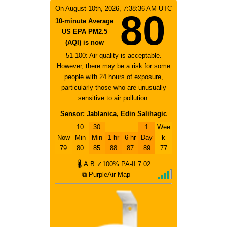
On August 10th, 2026, 7:38:36 AM UTC
80
10-minute Average
US EPA PM2.5
(AQI) is now
51-100: Air quality is acceptable.
However, there may be a risk for some
people with 24 hours of exposure,
particularly those who are unusually
sensitive to air pollution.
Sensor: Jablanica, Edin Salihagic
10
30
1
Wee
Now
Min
Min
1 hr
6 hr
Day
k
79
80
85
88
87
89
77
🌡
A
B
✓100%
PA-II
7.02
⧉ PurpleAir Map