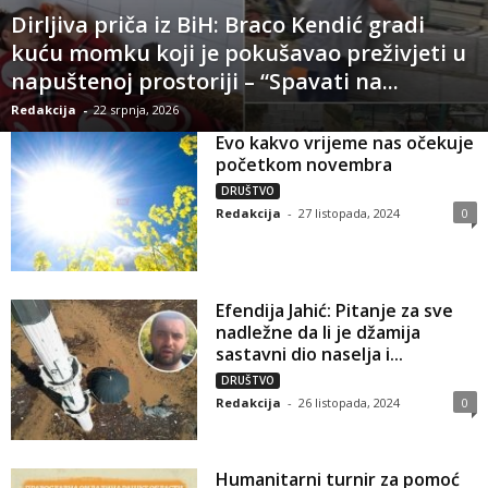
Dirljiva priča iz BiH: Braco Kendić gradi
kuću momku koji je pokušavao preživjeti u
napuštenoj prostoriji – “Spavati na...
Redakcija
-
22 srpnja, 2026
Evo kakvo vrijeme nas očekuje
početkom novembra
DRUŠTVO
Redakcija
-
27 listopada, 2024
0
Efendija Jahić: Pitanje za sve
nadležne da li je džamija
sastavni dio naselja i...
DRUŠTVO
Redakcija
-
26 listopada, 2024
0
Humanitarni turnir za pomoć