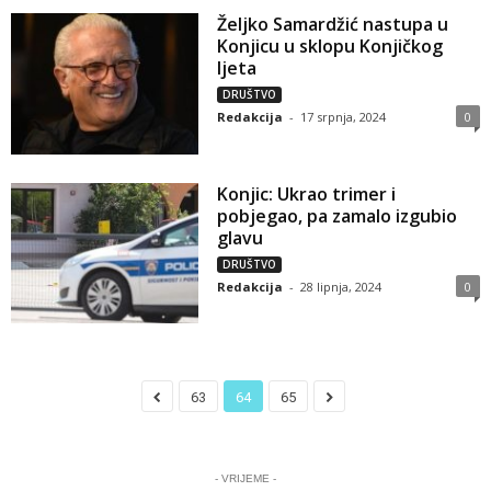
Željko Samardžić nastupa u
Konjicu u sklopu Konjičkog
ljeta
DRUŠTVO
Redakcija
-
17 srpnja, 2024
0
Konjic: Ukrao trimer i
pobjegao, pa zamalo izgubio
glavu
DRUŠTVO
Redakcija
-
28 lipnja, 2024
0
63
64
65
- VRIJEME -