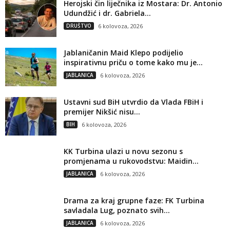
Herojski čin liječnika iz Mostara: Dr. Antonio
Udundžić i dr. Gabriela...
DRUŠTVO
6 kolovoza, 2026
Jablaničanin Maid Klepo podijelio
inspirativnu priču o tome kako mu je...
JABLANICA
6 kolovoza, 2026
Ustavni sud BiH utvrdio da Vlada FBiH i
premijer Nikšić nisu...
BIH
6 kolovoza, 2026
KK Turbina ulazi u novu sezonu s
promjenama u rukovodstvu: Maidin...
JABLANICA
6 kolovoza, 2026
Drama za kraj grupne faze: FK Turbina
savladala Lug, poznato svih...
JABLANICA
6 kolovoza, 2026