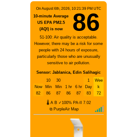
On August 6th, 2026, 10:21:39 PM UTC
86
10-minute Average
US EPA PM2.5
(AQI) is now
51-100: Air quality is acceptable.
However, there may be a risk for some
people with 24 hours of exposure,
particularly those who are unusually
sensitive to air pollution.
Sensor: Jablanica, Edin Salihagic
10
30
1
Wee
Now
Min
Min
1 hr
6 hr
Day
k
82
86
87
86
87
83
72
🌡
A
B
✓100%
PA-II
7.02
⧉ PurpleAir Map