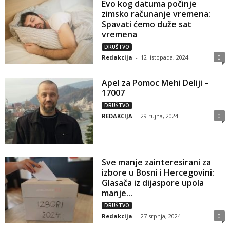
Evo kog datuma počinje
zimsko računanje vremena:
Spavati ćemo duže sat
vremena
DRUŠTVO
Redakcija
-
12 listopada, 2024
0
Apel za Pomoc Mehi Deliji –
17007
DRUŠTVO
REDAKCIJA
-
29 rujna, 2024
0
Sve manje zainteresirani za
izbore u Bosni i Hercegovini:
Glasača iz dijaspore upola
manje...
DRUŠTVO
Redakcija
-
27 srpnja, 2024
0