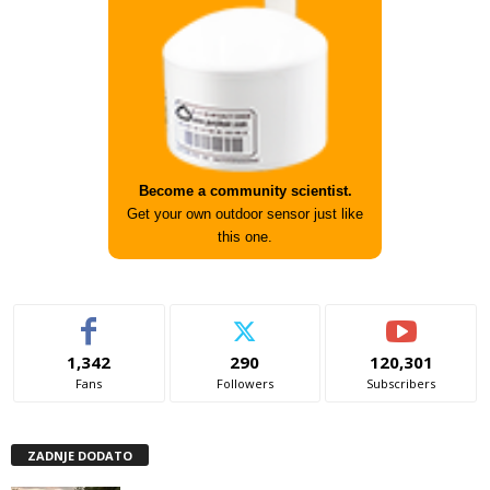
Become a community scientist.
Get your own outdoor sensor just like
this one.
1,342
290
120,301
Fans
Followers
Subscribers
ZADNJE DODATO