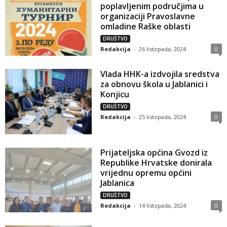
poplavljenim područjima u
organizaciji Pravoslavne
omladine Raške oblasti
DRUŠTVO
Redakcija
-
26 listopada, 2024
0
Vlada HHK-a izdvojila sredstva
za obnovu škola u Jablanici i
Konjicu
DRUŠTVO
Redakcija
-
25 listopada, 2024
0
Prijateljska općina Gvozd iz
Republike Hrvatske donirala
vrijednu opremu općini
Jablanica
DRUŠTVO
Redakcija
-
14 listopada, 2024
0