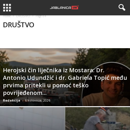
Home
DRUŠTVO
Page 64
DRUŠTVO
APEL
APELI
BIZNIS
DRUŠTVO
HISTORIJA
Herojski čin liječnika iz Mostara: Dr.
Antonio Udundžić i dr. Gabriela Topić među
prvima pritekli u pomoć teško
povrijeđenom...
Redakcija
-
6 kolovoza, 2026