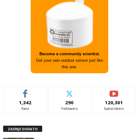
Become a community scientist.
Get your own outdoor sensor just like
this one.
1,342
290
120,301
Fans
Followers
Subscribers
ZADNJE DODATO