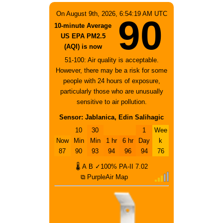
On August 9th, 2026, 6:54:19 AM UTC
90
10-minute Average
US EPA PM2.5
(AQI) is now
51-100: Air quality is acceptable.
However, there may be a risk for some
people with 24 hours of exposure,
particularly those who are unusually
sensitive to air pollution.
Sensor: Jablanica, Edin Salihagic
10
30
1
Wee
Now
Min
Min
1 hr
6 hr
Day
k
87
90
93
94
96
94
76
🌡
A
B
✓100%
PA-II
7.02
⧉ PurpleAir Map