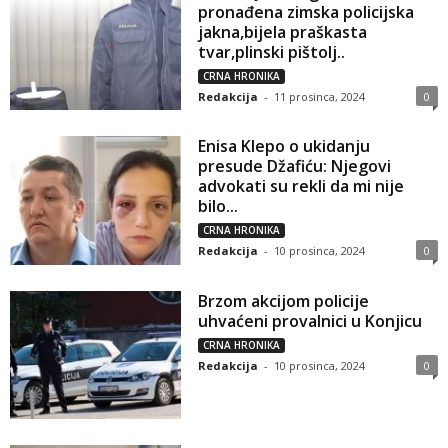
pronađena zimska policijska
jakna,bijela praškasta
tvar,plinski pištolj..
CRNA HRONIKA
Redakcija
-
11 prosinca, 2024
0
Enisa Klepo o ukidanju
presude Džafiću: Njegovi
advokati su rekli da mi nije
bilo...
CRNA HRONIKA
Redakcija
-
10 prosinca, 2024
0
Brzom akcijom policije
uhvaćeni provalnici u Konjicu
CRNA HRONIKA
Redakcija
-
10 prosinca, 2024
0