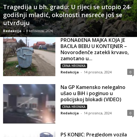
Tragedija u bh. gradu: U rijeci se utopio 24-
godišnji mladić, okolnosti nesreće još se
utvrđuju
Redakcija
-
8 kolovoza, 2026
PRONAĐENA MAJKA KOJA JE
BACILA BEBU U KONTEJNER –
Novorođenče zatekli krvavo,
zamotano u...
CRNA HRONIKA
Redakcija
-
14 prosinca, 2024
0
Na GP Kamensko nelegalno
ušao u BiH i poginuo u
policijskoj blokadi (VIDEO)
CRNA HRONIKA
Redakcija
-
14 prosinca, 2024
0
PS KONJIC: Pregledom vozila