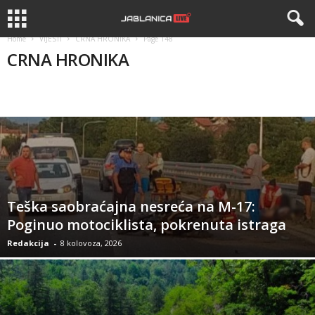
Home
VIJESTI
CRNA HRONIKA
Page 148
CRNA HRONIKA
BIH
CRNA HRONIKA
DRUSTVO
KANTON
REGION
Teška saobraćajna nesreća na M-17:
Poginuo motociklista, pokrenuta istraga
Redakcija
-
8 kolovoza, 2026