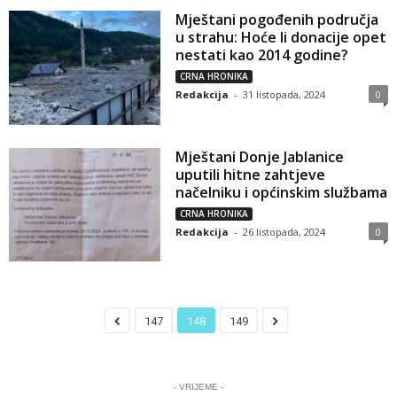
Mještani pogođenih područja
u strahu: Hoće li donacije opet
nestati kao 2014 godine?
CRNA HRONIKA
Redakcija
-
31 listopada, 2024
0
Mještani Donje Jablanice
uputili hitne zahtjeve
načelniku i općinskim službama
CRNA HRONIKA
Redakcija
-
26 listopada, 2024
0
147
148
149
- VRIJEME -