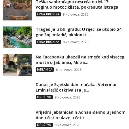
Teška saobraćajna nesreća na M-17:
Poginuo motociklista, pokrenuta istraga
CRNA HRONIKA
8 kolovoza, 2026
Tragedija u bh. gradu: U rijeci se utopio 24-
godišnji mladić, okolnosti...
CRNA HRONIKA
8 kolovoza, 2026
Na Facebooku ukazali na smeće kod visećeg
mosta u Jablanici, Mirza...
JABLANICA
8 kolovoza, 2026
Danas je Svjetski dan mačaka: Veterinar
Emin Plećić otkriva šta je...
DRUŠTVO
8 kolovoza, 2026
Vrijedni Jablaničanin Adnan Đelmo u jednom
danu čistio ulaze u četiri...
DRUŠTVO
8 kolovoza, 2026