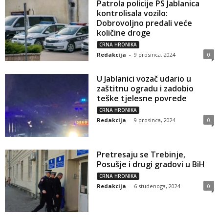
Patrola policije PS Jablanica
kontrolisala vozilo:
Dobrovoljno predali veće
količine droge
CRNA HRONIKA
Redakcija
-
9 prosinca, 2024
0
U Jablanici vozač udario u
zaštitnu ogradu i zadobio
teške tjelesne povrede
CRNA HRONIKA
Redakcija
-
9 prosinca, 2024
0
Pretresaju se Trebinje,
Posušje i drugi gradovi u BiH
CRNA HRONIKA
Redakcija
-
6 studenoga, 2024
0