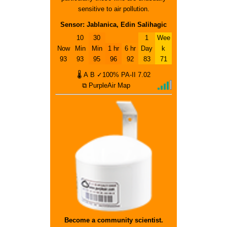
sensitive to air pollution.
Sensor: Jablanica, Edin Salihagic
10
30
1
Wee
Now
Min
Min
1 hr
6 hr
Day
k
93
93
95
96
92
83
71
🌡
A
B
✓100%
PA-II
7.02
⧉ PurpleAir Map
Become a community scientist.