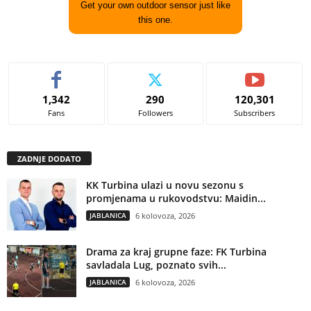
Get your own outdoor sensor just like
this one.
1,342
290
120,301
Fans
Followers
Subscribers
ZADNJE DODATO
KK Turbina ulazi u novu sezonu s
promjenama u rukovodstvu: Maidin...
JABLANICA
6 kolovoza, 2026
Drama za kraj grupne faze: FK Turbina
savladala Lug, poznato svih...
JABLANICA
6 kolovoza, 2026