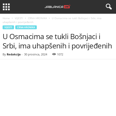
Home
VIJESTI
CRNA HRONIKA
U Osmacima se tukli Bošnjaci i Srbi, ima
uhapšenih i povrijeđenih
VIJESTI
CRNA HRONIKA
U Osmacima se tukli Bošnjaci i
Srbi, ima uhapšenih i povrijeđenih
By
Redakcija
-
30 prosinca, 2024
1072