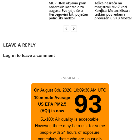
MUP HNK objavio plan
Teška nesreća na
radarskih kontrola za
magistrali M-17 kod
august: Evo gdje će u
Konjica: Motociklista s
Hercegovini biti pojačan
teškim povredama
policijski nadzor
prevezen u SKB Mostar
LEAVE A REPLY
Log in to leave a comment
- VRIJEME -
On August 6th, 2026, 10:09:30 AM UTC
93
10-minute Average
US EPA PM2.5
(AQI) is now
51-100: Air quality is acceptable.
However, there may be a risk for some
people with 24 hours of exposure,
particularly those who are unusually