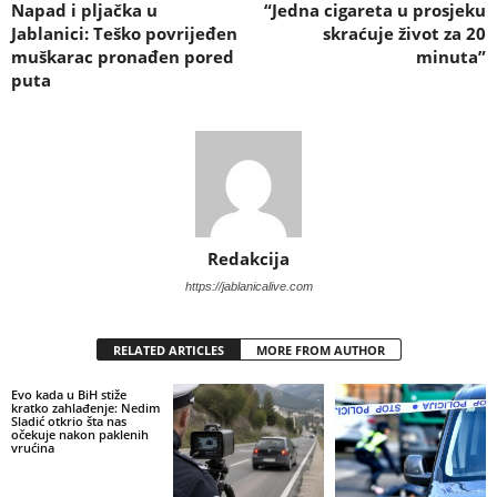
Napad i pljačka u
“Jedna cigareta u prosjeku
Jablanici: Teško povrijeđen
skraćuje život za 20
muškarac pronađen pored
minuta”
puta
Redakcija
https://jablanicalive.com
RELATED ARTICLES
MORE FROM AUTHOR
Evo kada u BiH stiže
kratko zahlađenje: Nedim
Sladić otkrio šta nas
očekuje nakon paklenih
vrućina