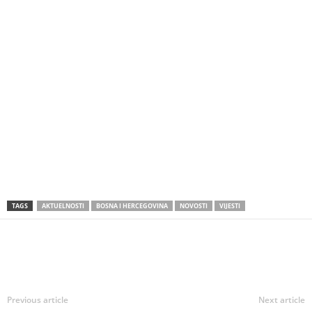
TAGS
AKTUELNOSTI
BOSNA I HERCEGOVINA
NOVOSTI
VIJESTI
Previous article
Next article