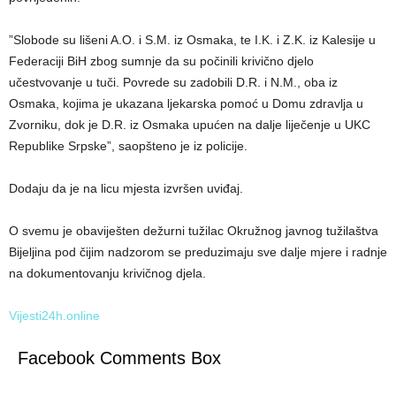
”Slobode su lišeni A.O. i S.M. iz Osmaka, te I.K. i Z.K. iz Kalesije u
Federaciji BiH zbog sumnje da su počinili krivično djelo
učestvovanje u tuči. Povrede su zadobili D.R. i N.M., oba iz
Osmaka, kojima je ukazana ljekarska pomoć u Domu zdravlja u
Zvorniku, dok je D.R. iz Osmaka upućen na dalje liječenje u UKC
Republike Srpske”, saopšteno je iz policije.
Dodaju da je na licu mjesta izvršen uviđaj.
O svemu je obaviješten dežurni tužilac Okružnog javnog tužilaštva
Bijeljina pod čijim nadzorom se preduzimaju sve dalje mjere i radnje
na dokumentovanju krivičnog djela.
Vijesti24h.online
Facebook Comments Box