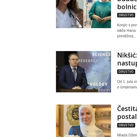
bolnic
DRUSTVO
Konjic s po
ističe Hana
prestižnoj...
Nikšić
nastu
DRUSTVO
Od 1. jula 
o izmjenama
Čestit
postal
DRUSTVO
Mlada Dženit