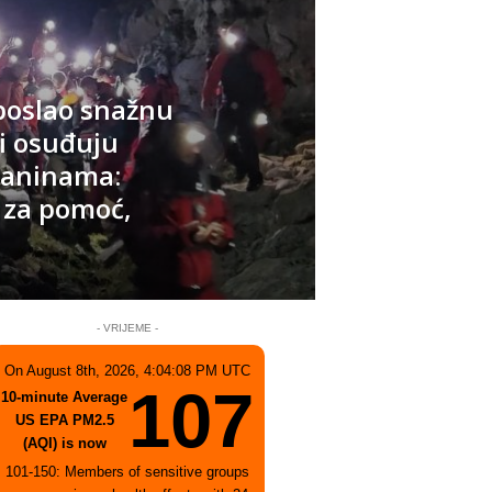
 poslao snažnu
i osuđuju
laninama:
 za pomoć,
- VRIJEME -
On August 8th, 2026, 4:04:08 PM UTC
107
10-minute Average
US EPA PM2.5
(AQI) is now
101-150: Members of sensitive groups