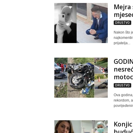
Mejra 
mjesec
DRUSTVO
Nakon što j
najkomentir
prijatelja...
GODIN
nesreć
motoci
DRUSTVO
Ova godina,
rekordom, a 
povrijeđenim
Konji
buduća