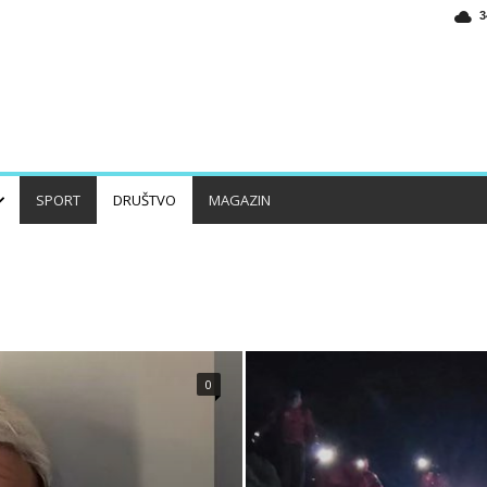
3
SPORT
DRUŠTVO
MAGAZIN
KANTON
REGION
SVIJET
0