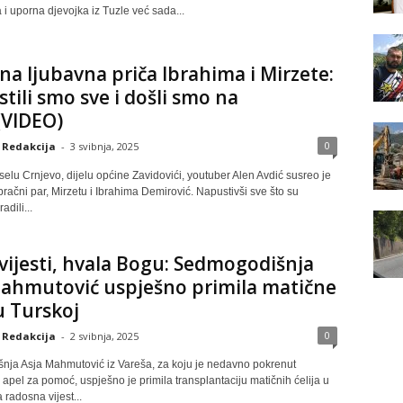
 i uporna djevojka iz Tuzle već sada...
na ljubavna priča Ibrahima i Mirzete:
tili smo sve i došli smo na
”(VIDEO)
0
Redakcija
-
3 svibnja, 2025
selu Crnjevo, dijelu općine Zavidovići, youtuber Alen Avdić susreo je
 bračni par, Mirzetu i Ibrahima Demirović. Napustivši sve što su
dili...
vijesti, hvala Bogu: Sedmogodišnja
Mahmutović uspješno primila matične
 u Turskoj
0
Redakcija
-
2 svibnja, 2025
ja Asja Mahmutović iz Vareša, za koju je nedavno pokrenut
apel za pomoć, uspješno je primila transplantaciju matičnih ćelija u
 radosna vijest...