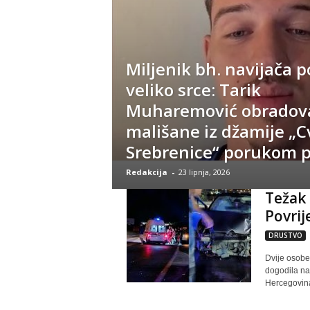
Miljenik bh. navijača 
veliko srce: Tarik
Muharemović obradov
mališane iz džamije „Cv
Srebrenice“ porukom 
Redakcija
-
23 lipnja, 2026
Težak 
Povrij
DRUSTVO
Dvije osobe 
dogodila na 
Hercegovina.