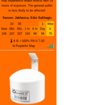
may experience health effects with 24
hours of exposure. The general public
is less likely to be affected.
Sensor: Jablanica, Edin Salihagic
10
30
1
Wee
Now
Min
Min
1 hr
6 hr
Day
k
106
107
107
104
99
94
75
🌡
A
B
✓100%
PA-II
7.02
⧉ PurpleAir Map