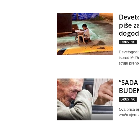
Deveto
piše z
dogod
DRUSTVO
Devetogodiš
ispred McDon
struju preno
“SADA
BUDEM 
DRUSTVO
Ova priča op
vraća vjeru 