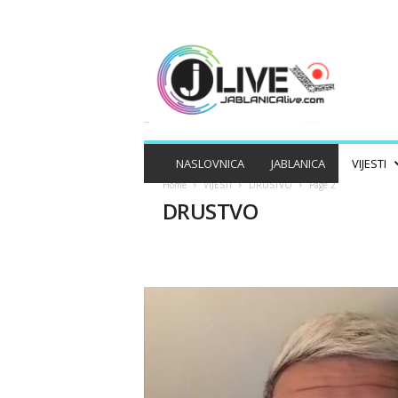
J
A
B
L
A
N
I
NASLOVNICA
JABLANICA
VIJESTI
C
Home
VIJESTI
DRUSTVO
Page 2
A
DRUSTVO
L
I
V
E
BIH
CRNA HRONIKA
DRUSTVO