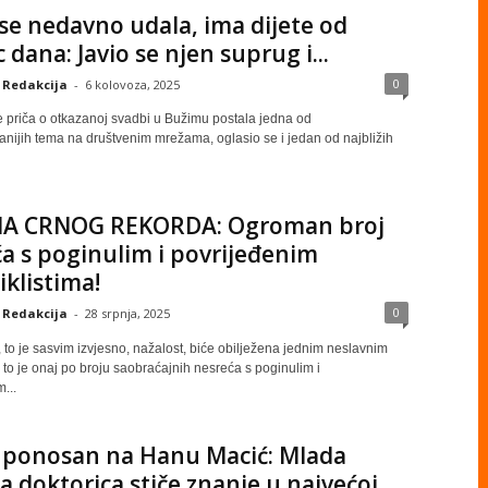
se nedavno udala, ima dijete od
 dana: Javio se njen suprug i...
0
Redakcija
-
6 kolovoza, 2025
e priča o otkazanoj svadbi u Bužimu postala jedna od
anijih tema na društvenim mrežama, oglasio se i jedan od najbližih
A CRNOG REKORDA: Ogroman broj
a s poginulim i povrijeđenim
klistima!
0
Redakcija
-
28 srpnja, 2025
 to je sasvim izvjesno, nažalost, biće obilježena jednim neslavnim
to je onaj po broju saobraćajnih nesreća s poginulim i
...
c ponosan na Hanu Macić: Mlada
 doktorica stiče znanje u najvećoj