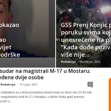
pokazao
GSS Prenj Konjic
poruku svima koj
ao
unesrećene na p
ijet
“Kada dođe poziv
podrške
više nije...
Redakcija
-
26 svibnja, 2026
sudar na magistrali M-17 u Mostaru:
eđene dvije osobe
0
Redakcija
-
15 rujna, 2025
ozlijeđene su u težoj prometnoj nesreći koja se sinoć oko 23:30 sati,
magistralnoj cesti M-17 u Mostaru, u blizini 'Koka grila' prenosi
info U...