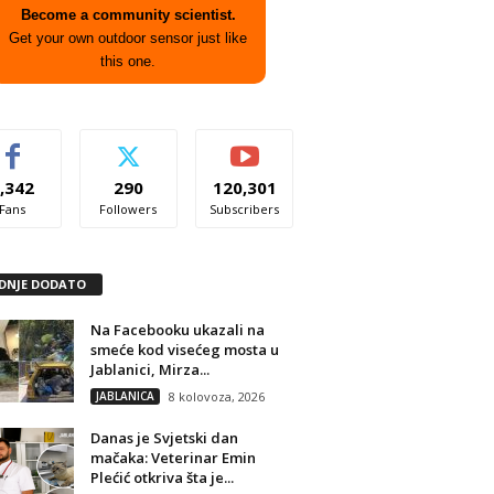
Become a community scientist.
Get your own outdoor sensor just like
this one.
,342
290
120,301
Fans
Followers
Subscribers
DNJE DODATO
Na Facebooku ukazali na
smeće kod visećeg mosta u
Jablanici, Mirza...
JABLANICA
8 kolovoza, 2026
Danas je Svjetski dan
mačaka: Veterinar Emin
Plećić otkriva šta je...