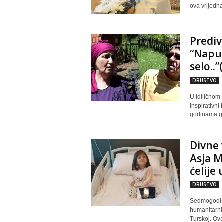
ova vrijedna
Prediv
“Napus
selo..
DRUSTVO
U idiličnom 
inspirativni
godinama gra
Divne 
Asja 
ćelije
DRUSTVO
Sedmogodišn
humanitarni 
Turskoj. Ova