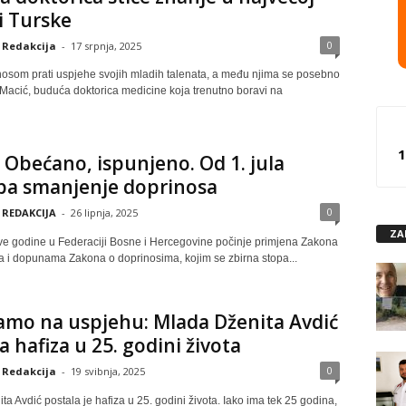
i Turske
0
Redakcija
-
17 srpnja, 2025
nosom prati uspjehe svojih mladih talenata, a među njima se posebno
 Macić, buduća doktorica medicine koja trenutno boravi na
1
: Obećano, ispunjeno. Od 1. jula
pa smanjenje doprinosa
0
REDAKCIJA
-
26 lipnja, 2025
ZA
ove godine u Federaciji Bosne i Hercegovine počinje primjena Zakona
 i dopunama Zakona o doprinosima, kojim se zbirna stopa...
amo na uspjehu: Mlada Dženita Avdić
a hafiza u 25. godini života
0
Redakcija
-
19 svibnja, 2025
a Avdić postala je hafiza u 25. godini života. Iako ima tek 25 godina,