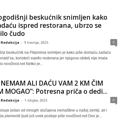
godišnji beskućnik snimljen kako
adaću ispred restorana, ubrzo se
ilo čudo
0
Redakcija
-
9 travnja, 2025
nji beskućnik na Filipinima snimljen je kako piše domaću zadaću
ald’sa, koristeći svjetlo restorana jer njegova obitelj nije imala
si noviživot.net Netko je...
 NEMAM ALI DAĆU VAM 2 KM ČIM
MOGAO”: Potresna priča o dedi...
0
Redakcija
-
1 ožujka, 2025
isuje jedan od mnogih slučajeva nemaštine u našoj zemlji, ali i
da plemeniti ljudi još uvek postoje piše noviživot.net Ovo je...