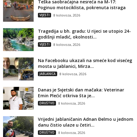
Teška saobraćajna nesreća na M-17:
Poginuo motociklista, pokrenuta istraga
VIJESTI
8 kolovoza, 2026
Tragedija u bh. gradu: U rijeci se utopio 24-
godišnji mladić, okolnosti...
VIJESTI
8 kolovoza, 2026
Na Facebooku ukazali na smeće kod visećeg
mosta u Jablanici, Mirza...
JABLANICA
8 kolovoza, 2026
Danas je Svjetski dan mačaka: Veterinar
Emin Plećić otkriva šta je...
DRUŠTVO
8 kolovoza, 2026
Vrijedni Jablaničanin Adnan Đelmo u jednom
danu čistio ulaze u četiri...
DRUŠTVO
8 kolovoza, 2026