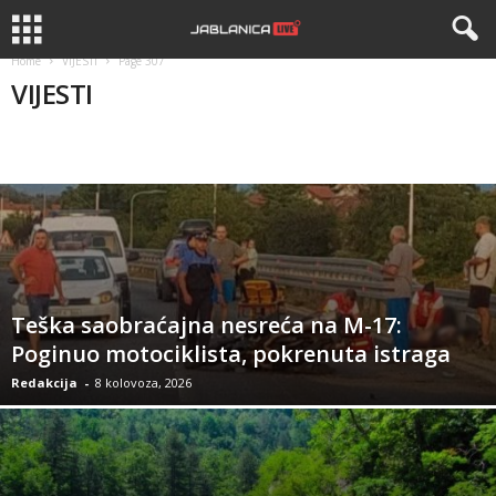
Home
VIJESTI
Page 307
VIJESTI
BIH
CRNA HRONIKA
DRUSTVO
KANTON
REGION
Teška saobraćajna nesreća na M-17:
Poginuo motociklista, pokrenuta istraga
Redakcija
-
8 kolovoza, 2026