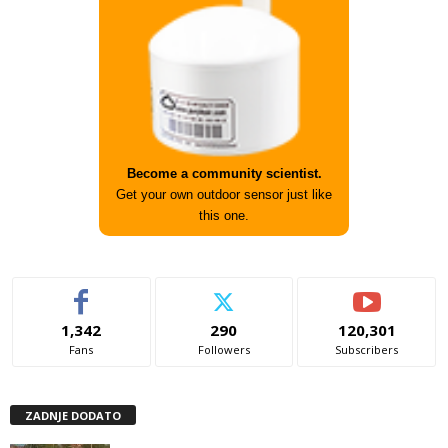
Become a community scientist.
Get your own outdoor sensor just like
this one.
1,342
290
120,301
Fans
Followers
Subscribers
ZADNJE DODATO