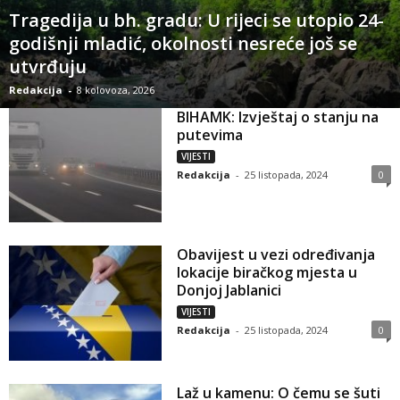
Tragedija u bh. gradu: U rijeci se utopio 24-
godišnji mladić, okolnosti nesreće još se
utvrđuju
Redakcija
-
8 kolovoza, 2026
BIHAMK: Izvještaj o stanju na
putevima
VIJESTI
Redakcija
-
25 listopada, 2024
0
Obavijest u vezi određivanja
lokacije biračkog mjesta u
Donjoj Jablanici
VIJESTI
Redakcija
-
25 listopada, 2024
0
Laž u kamenu: O čemu se šuti