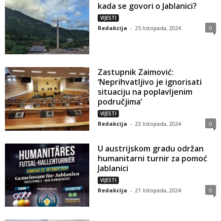
kada se govori o Jablanici?
VIJESTI
Redakcija
-
25 listopada, 2024
0
Zastupnik Zaimović:
‘Neprihvatljivo je ignorisati
situaciju na poplavljenim
područjima’
VIJESTI
Redakcija
-
23 listopada, 2024
0
U austrijskom gradu održan
humanitarni turnir za pomoć
Jablanici
VIJESTI
Redakcija
-
21 listopada, 2024
0