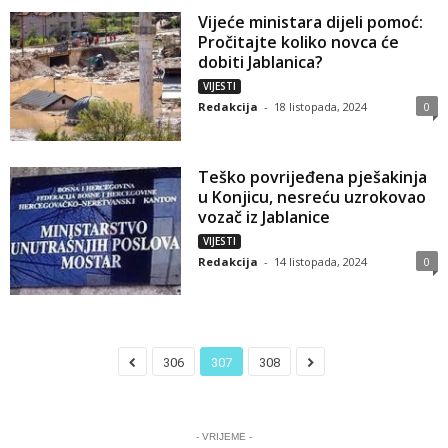
Vijeće ministara dijeli pomoć:
Pročitajte koliko novca će
dobiti Jablanica?
VIJESTI
Redakcija
-
18 listopada, 2024
0
Teško povrijeđena pješakinja
u Konjicu, nesreću uzrokovao
vozač iz Jablanice
VIJESTI
Redakcija
-
14 listopada, 2024
0
306
307
308
- VRIJEME -