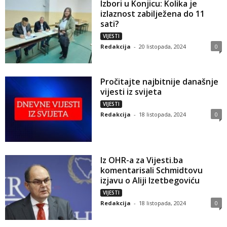
Izbori u Konjicu: Kolika je
izlaznost zabilježena do 11
sati?
VIJESTI
Redakcija
-
20 listopada, 2024
0
Pročitajte najbitnije današnje
vijesti iz svijeta
VIJESTI
Redakcija
-
18 listopada, 2024
0
Iz OHR-a za Vijesti.ba
komentarisali Schmidtovu
izjavu o Aliji Izetbegoviću
VIJESTI
Redakcija
-
18 listopada, 2024
0