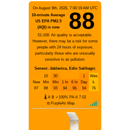
On August 9th, 2026, 7:00:19 AM UTC
88
10-minute Average
US EPA PM2.5
(AQI) is now
51-100: Air quality is acceptable.
However, there may be a risk for some
people with 24 hours of exposure,
particularly those who are unusually
sensitive to air pollution.
Sensor: Jablanica, Edin Salihagic
10
30
1
Wee
Now
Min
Min
1 hr
6 hr
Day
k
87
88
93
94
96
94
76
🌡
A
B
✓100%
PA-II
7.02
⧉ PurpleAir Map