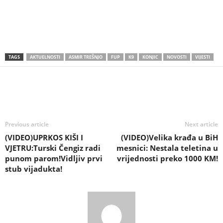
TAGS
AKTUELNOSTI
ASMIR TREŠNJO
FUP
K9
KONJIC
NOVOSTI
VIJESTI
Previous article
Next article
(VIDEO)UPRKOS KIŠI I
(VIDEO)Velika krađa u BiH
VJETRU:Turski Čengiz radi
mesnici: Nestala teletina u
punom parom!Vidljiv prvi
vrijednosti preko 1000 KM!
stub vijadukta!