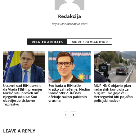
Redakcija
https://jablanicalive.com
RELATED ARTICLES
MORE FROM AUTHOR
Ustavni sud BiH utvrdio
Evo kada u BiH stiže
MUP HNK objavio plan
da Vlada FBiH i premijer
kratko zahlađenje: Nedim
radarskih kontrola za
Nikšić nisu proveli niz
Sladić otkrio šta nas
august: Evo gdje će u
njegovih odluka: Sud
očekuje nakon paklenih
Hercegovini biti pojačan
obavijestio državno
vrućina
policijski nadzor
Tužilaštvo
LEAVE A REPLY