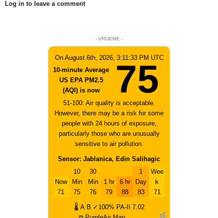
Log in to leave a comment
- VRIJEME -
On August 6th, 2026, 3:11:33 PM UTC
75
10-minute Average
US EPA PM2.5
(AQI) is now
51-100: Air quality is acceptable.
However, there may be a risk for some
people with 24 hours of exposure,
particularly those who are unusually
sensitive to air pollution.
Sensor: Jablanica, Edin Salihagic
10
30
1
Wee
Now
Min
Min
1 hr
6 hr
Day
k
71
75
76
79
88
83
71
🌡
A
B
✓100%
PA-II
7.02
⧉ PurpleAir Map