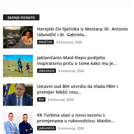
ZADNJE DODATO
Herojski čin liječnika iz Mostara: Dr. Antonio
Udundžić i dr. Gabriela...
DRUŠTVO
6 kolovoza, 2026
Jablaničanin Maid Klepo podijelio
inspirativnu priču o tome kako mu je...
JABLANICA
6 kolovoza, 2026
Ustavni sud BiH utvrdio da Vlada FBiH i
premijer Nikšić nisu...
BIH
6 kolovoza, 2026
KK Turbina ulazi u novu sezonu s
promjenama u rukovodstvu: Maidin...
JABLANICA
6 kolovoza, 2026