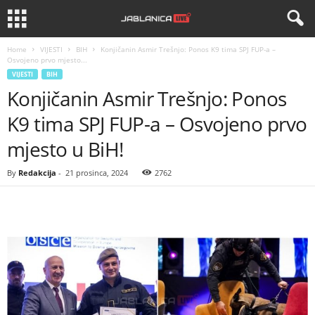
Home
VIJESTI
BIH
Konjičanin Asmir Trešnjo: Ponos K9 tima SPJ FUP-a –
Osvojeno prvo mjesto...
VIJESTI
BIH
Konjičanin Asmir Trešnjo: Ponos
K9 tima SPJ FUP-a – Osvojeno prvo
mjesto u BiH!
By
Redakcija
-
21 prosinca, 2024
2762