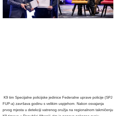
K9 tim Specijalne policijske jedinice Federalne uprave policije (SPJ
FUP-a) završava godinu s velikim uspjehom. Nakon osvajanja
prvog mjesta u detekciji vatrenog oružja na regionalnom takmičenju
K9 timova u Republici Albaniji, tim je ponovo pokazao svoju