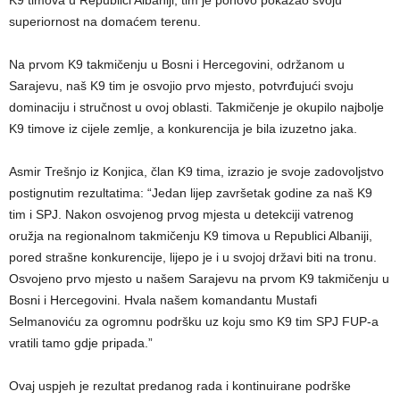
superiornost na domaćem terenu.
Na prvom K9 takmičenju u Bosni i Hercegovini, održanom u
Sarajevu, naš K9 tim je osvojio prvo mjesto, potvrđujući svoju
dominaciju i stručnost u ovoj oblasti. Takmičenje je okupilo najbolje
K9 timove iz cijele zemlje, a konkurencija je bila izuzetno jaka.
Asmir Trešnjo iz Konjica, član K9 tima, izrazio je svoje zadovoljstvo
postignutim rezultatima: “Jedan lijep završetak godine za naš K9
tim i SPJ. Nakon osvojenog prvog mjesta u detekciji vatrenog
oružja na regionalnom takmičenju K9 timova u Republici Albaniji,
pored strašne konkurencije, lijepo je i u svojoj državi biti na tronu.
Osvojeno prvo mjesto u našem Sarajevu na prvom K9 takmičenju u
Bosni i Hercegovini. Hvala našem komandantu Mustafi
Selmanoviću za ogromnu podršku uz koju smo K9 tim SPJ FUP-a
vratili tamo gdje pripada.”
Ovaj uspjeh je rezultat predanog rada i kontinuirane podrške