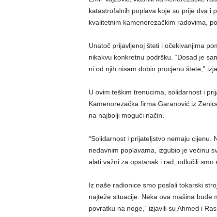
katastrofalnih poplava koje su prije dva 
kvalitetnim kamenorezačkim radovima, potp
Unatoč prijavljenoj šteti i očekivanjima po
nikakvu konkretnu podršku. “Dosad je samo
ni od njih nisam dobio procjenu štete,” izja
U ovim teškim trenucima, solidarnost i prij
Kamenorezačka firma Garanović iz Zenice,
na najbolji mogući način.
“Solidarnost i prijateljstvo nemaju cijenu. 
nedavnim poplavama, izgubio je većinu svoj
alati važni za opstanak i rad, odlučili smo
Iz naše radionice smo poslali tokarski str
najteže situacije. Neka ova mašina bude m
povratku na noge,” izjavili su Ahmed i Ra