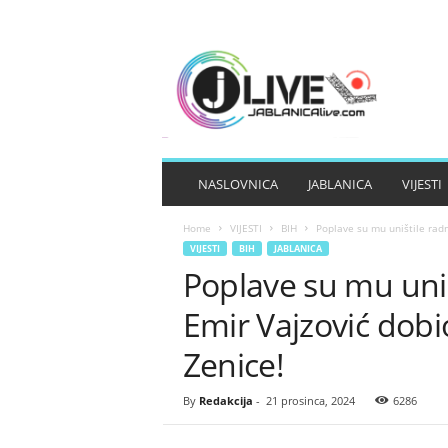
J
A
B
L
A
N
I
NASLOVNICA
JABLANICA
VIJESTI
C
A
Home
VIJESTI
BIH
Poplave su mu uništile radnj
L
VIJESTI
BIH
JABLANICA
I
Poplave su mu uništ
V
E
Emir Vajzović dobi
Zenice!
By
Redakcija
-
21 prosinca, 2024
6286