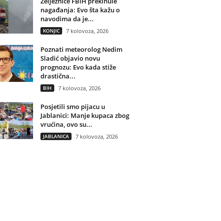
Željeznice FBiH prekinule
nagađanja: Evo šta kažu o
navodima da je...
KONJIC
7 kolovoza, 2026
Poznati meteorolog Nedim
Sladić objavio novu
prognozu: Evo kada stiže
drastična...
BIH
7 kolovoza, 2026
Posjetili smo pijacu u
Jablanici: Manje kupaca zbog
vrućina, ovo su...
JABLANICA
7 kolovoza, 2026