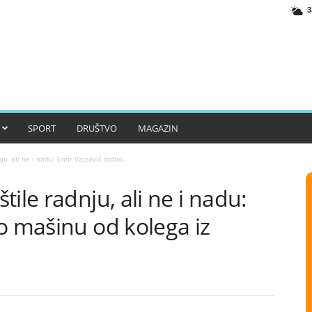
3
SPORT
DRUŠTVO
MAGAZIN
u, ali ne i nadu: Emir Vajzović dobio...
ile radnju, ali ne i nadu:
o mašinu od kolega iz