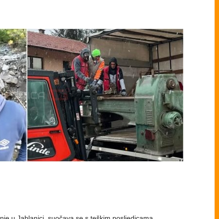
nje u Jablanici, suočava se s teškim posljedicama