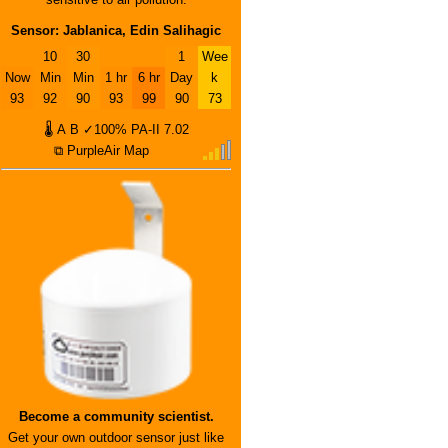
Sensor: Jablanica, Edin Salihagic
10
30
1
Wee
Now
Min
Min
1 hr
6 hr
Day
k
93
92
90
93
99
90
73
🌡
A
B
✓100%
PA-II
7.02
⧉ PurpleAir Map
Become a community scientist.
Get your own outdoor sensor just like