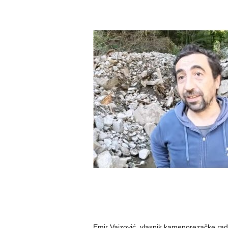
Emir Vajzović, vlasnik kamenorezačke rad