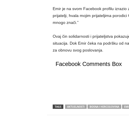
Emir je na svom Facebook profilu izrazio
prijatelji, hvala mojim prijateljima porod
mnogo znači.”
Ovaj čin solidarnosti i prijateljstva poka
situacija. Dok Emir čeka na podršku od nad
za obnovu svog poslovanja.
Facebook Comments Box
TAGS
AKTUELNOSTI
BOSNA I HERCEGOVINA
EMI