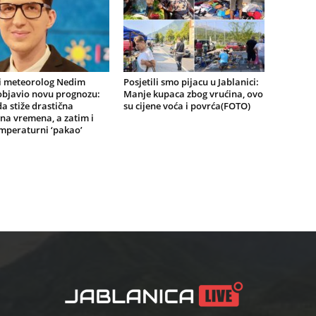
i meteorolog Nedim
Posjetili smo pijacu u Jablanici:
objavio novu prognozu:
Manje kupaca zbog vrućina, ovo
a stiže drastična
su cijene voća i povrća(FOTO)
na vremena, a zatim i
mperaturni ‘pakao’