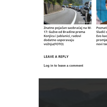
Znatno pojačan saobraćaj na M-
Poznat
17: Gužve od Bradine prema
Sladić 
Konjicu i Jablanici, radovi
Evo kad
dodatno usporavaju
promje
vožnju(FOTO)
novi te
LEAVE A REPLY
Log in to leave a comment