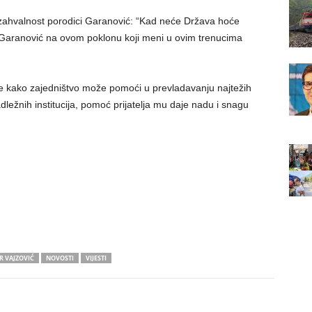
 zahvalnost porodici Garanović: “Kad neće Država hoće
ici Garanović na ovom poklonu koji meni u ovim trenucima
zuje kako zajedništvo može pomoći u prevladavanju najtežih
ležnih institucija, pomoć prijatelja mu daje nadu i snagu
R VAJZOVIĆ
NOVOSTI
VIJESTI