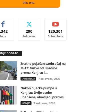
this one.
,342
290
120,301
Fans
Followers
Subscribers
DNJE DODATO
Znatno pojačan saobraćaj na
M-17: Gužve od Bradine
prema Konjicu i...
JABLANICA
7 kolovoza, 2026
Nakon pljačke pumpe u
Konjicu: Dvije osobe
uhapšene, obavljeni pretresi
KONJIC
7 kolovoza, 2026