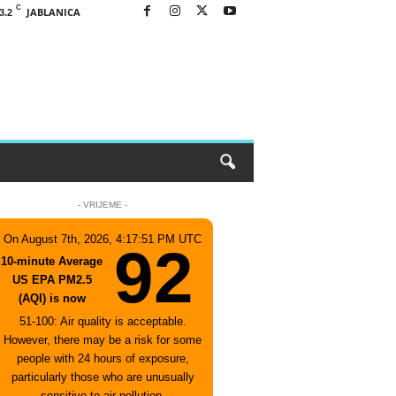
C
JABLANICA
3.2
- VRIJEME -
On August 7th, 2026, 4:17:51 PM UTC
92
10-minute Average
US EPA PM2.5
(AQI) is now
51-100: Air quality is acceptable.
However, there may be a risk for some
people with 24 hours of exposure,
particularly those who are unusually
sensitive to air pollution.