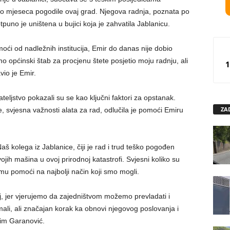
i po mjeseca pogodile ovaj grad. Njegova radnja, poznata po
uno je uništena u bujici koja je zahvatila Jablanicu.
moći od nadležnih institucija, Emir do danas nije dobio
 općinski štab za procjenu štete posjetio moju radnju, ali
1
vio je Emir.
ateljstvo pokazali su se kao ključni faktori za opstanak.
ZA
 svjesna važnosti alata za rad, odlučila je pomoći Emiru
Naš kolega iz Jablanice, čiji je rad i trud teško pogođen
ih mašina u ovoj prirodnoj katastrofi. Svjesni koliko su
 mu pomoći na najbolji način koji smo mogli.
oj, jer vjerujemo da zajedništvom možemo prevladati i
ali, ali značajan korak ka obnovi njegovog poslovanja i
sim Garanović.