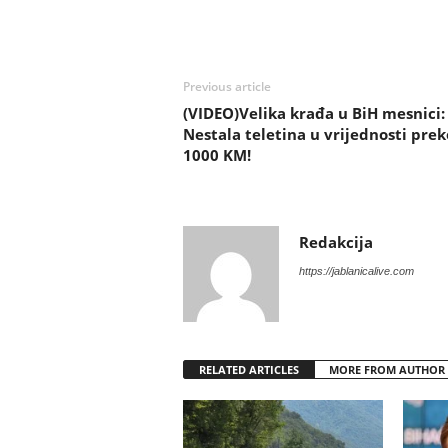
Previous article
(VIDEO)Velika krađa u BiH mesnici:
Nestala teletina u vrijednosti prek
1000 KM!
Redakcija
https://jablanicalive.com
RELATED ARTICLES
MORE FROM AUTHOR