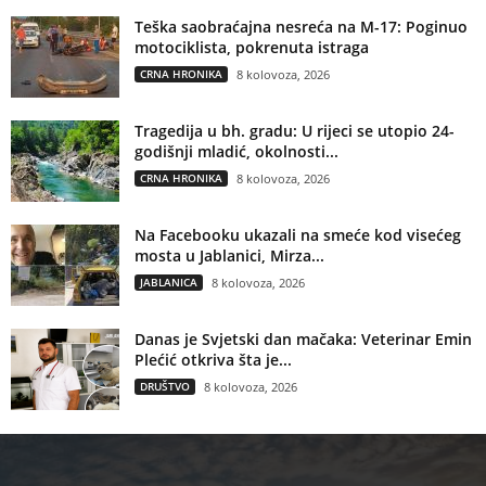
Teška saobraćajna nesreća na M-17: Poginuo
motociklista, pokrenuta istraga
CRNA HRONIKA
8 kolovoza, 2026
Tragedija u bh. gradu: U rijeci se utopio 24-
godišnji mladić, okolnosti...
CRNA HRONIKA
8 kolovoza, 2026
Na Facebooku ukazali na smeće kod visećeg
mosta u Jablanici, Mirza...
JABLANICA
8 kolovoza, 2026
Danas je Svjetski dan mačaka: Veterinar Emin
Plećić otkriva šta je...
DRUŠTVO
8 kolovoza, 2026