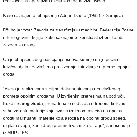
realizovali su operativnu akciju kodnog naziva “Blood”.
Kako saznajemo, uhapšen je Adnan Džuho (1983) iz Sarajeva.
Džuho je vozač Zavoda za transfuzijsku medicinu Federacije Bosne
i Hercegovine, koji je, kako saznajemo, koristio službeni kombi
zavoda za dilanje.
On je uhapšen zbog postojanja osnova sumnje da je počinio
krivična djela neovlaštena proizvodnja i stavljanje u promet opojnih
droga.
“Akcija je realizovana s ciljem dokumentovanja neovlaštenog
prometa opojnim drogama. U izvršenim pretresima na području
Ilidže i Starog Grada, pronađena je i oduzeta određena količine
suhe zeljaste materije koja svojim izgledom asocira na opojnu
drogu marihuanu, materije koja asocira na opojnu drogu speed,
digitalna vaga, kao i drugi predmeti važni za istragu”, saopćeno je
iz MUP-a KS.