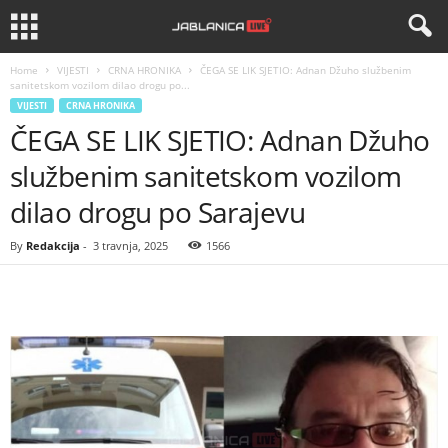
Home
VIJESTI
CRNA HRONIKA
ČEGA SE LIK SJETIO: Adnan Džuho službenim
sanitetskom vozilom dilao drogu po...
VIJESTI
CRNA HRONIKA
ČEGA SE LIK SJETIO: Adnan Džuho
službenim sanitetskom vozilom
dilao drogu po Sarajevu
By
Redakcija
-
3 travnja, 2025
1566