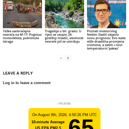
Teška saobraćajna
Tragedija u bh. gradu: U
Poznati meteorolog
nesreća na M-17: Poginuo
rijeci se utopio 24-
Nedim Sladić objavio
motociklista, pokrenuta
godišnji mladić, okolnosti
novu prognozu: Evo kada
istraga
nesreće još se utvrđuju
stiže drastična promjena
vremena, a zatim i novi
temperaturni ‘pakao’
LEAVE A REPLY
Log in to leave a comment
- VRIJEME -
On August 9th, 2026, 4:50:26 PM UTC
65
10-minute Average
US EPA PM2.5