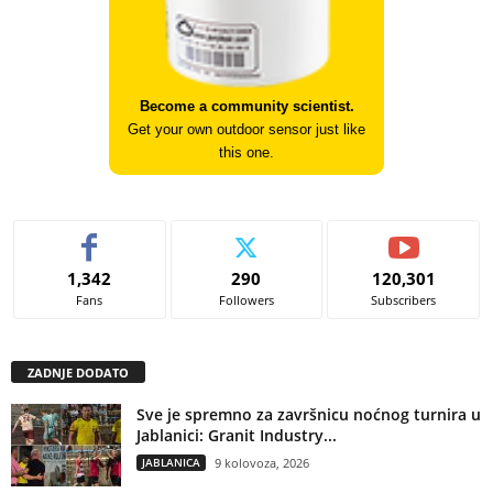
Become a community scientist.
Get your own outdoor sensor just like
this one.
1,342
290
120,301
Fans
Followers
Subscribers
ZADNJE DODATO
Sve je spremno za završnicu noćnog turnira u
Jablanici: Granit Industry...
JABLANICA
9 kolovoza, 2026