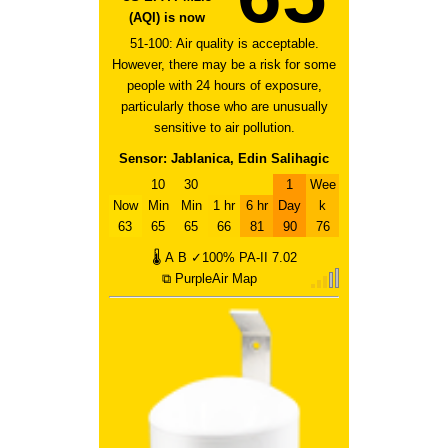
(AQI) is now
51-100: Air quality is acceptable.
However, there may be a risk for some
people with 24 hours of exposure,
particularly those who are unusually
sensitive to air pollution.
Sensor: Jablanica, Edin Salihagic
10
30
1
Wee
Now
Min
Min
1 hr
6 hr
Day
k
63
65
65
66
81
90
76
🌡
A
B
✓100%
PA-II
7.02
⧉ PurpleAir Map