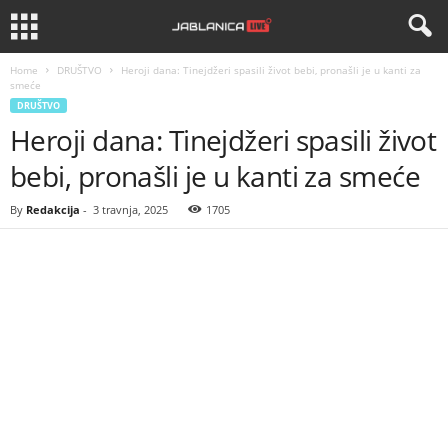
Home
DRUŠTVO
Heroji dana: Tinejdžeri spasili život bebi, pronašli je u kanti za
smeće
DRUŠTVO
Heroji dana: Tinejdžeri spasili život
bebi, pronašli je u kanti za smeće
By
Redakcija
-
3 travnja, 2025
1705