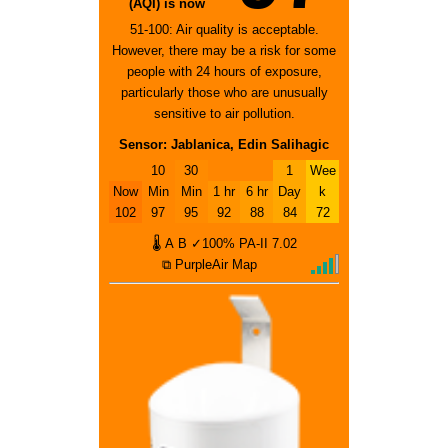
(AQI) is now
51-100: Air quality is acceptable.
However, there may be a risk for some
people with 24 hours of exposure,
particularly those who are unusually
sensitive to air pollution.
Sensor: Jablanica, Edin Salihagic
10
30
1
Wee
Now
Min
Min
1 hr
6 hr
Day
k
102
97
95
92
88
84
72
🌡
A
B
✓100%
PA-II
7.02
⧉ PurpleAir Map