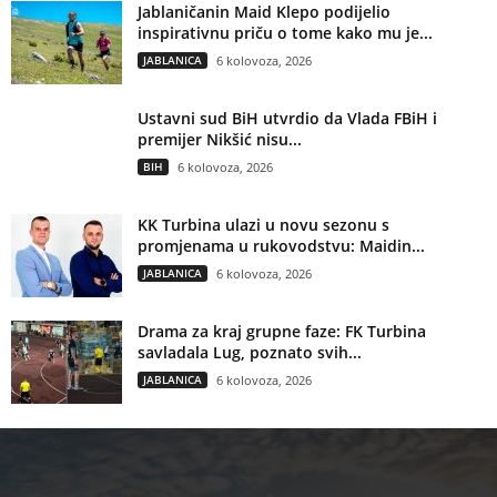
Jablaničanin Maid Klepo podijelio
inspirativnu priču o tome kako mu je...
JABLANICA
6 kolovoza, 2026
Ustavni sud BiH utvrdio da Vlada FBiH i
premijer Nikšić nisu...
BIH
6 kolovoza, 2026
KK Turbina ulazi u novu sezonu s
promjenama u rukovodstvu: Maidin...
JABLANICA
6 kolovoza, 2026
Drama za kraj grupne faze: FK Turbina
savladala Lug, poznato svih...
JABLANICA
6 kolovoza, 2026