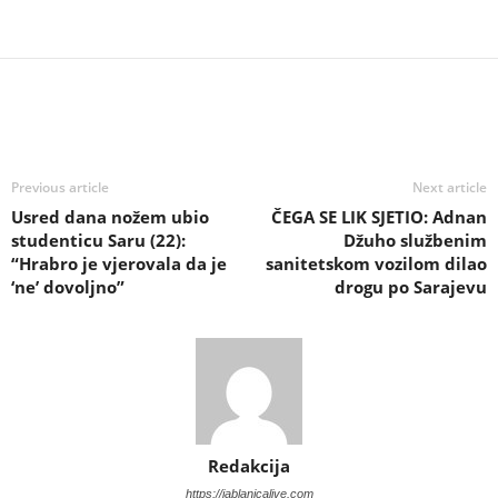
Previous article
Next article
Usred dana nožem ubio
ČEGA SE LIK SJETIO: Adnan
studenticu Saru (22):
Džuho službenim
“Hrabro je vjerovala da je
sanitetskom vozilom dilao
‘ne’ dovoljno”
drogu po Sarajevu
Redakcija
https://jablanicalive.com