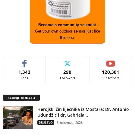
Become a community scientist.
Get your own outdoor sensor just like
this one.
1,342
290
120,301
Fans
Followers
Subscribers
ZADNJE DODATO
Herojski čin liječnika iz Mostara: Dr. Antonio
Udundžić i dr. Gabriela...
DRUŠTVO
6 kolovoza, 2026