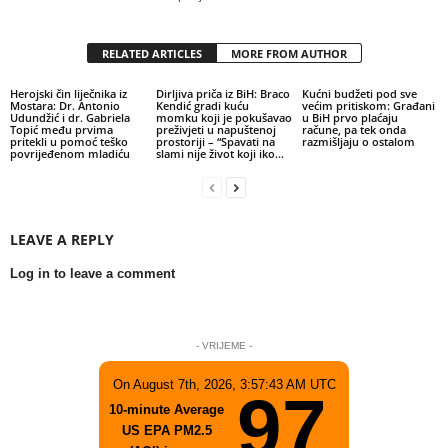
RELATED ARTICLES
MORE FROM AUTHOR
Herojski čin liječnika iz
Dirljiva priča iz BiH: Braco
Kućni budžeti pod sve
Mostara: Dr. Antonio
Kendić gradi kuću
većim pritiskom: Građani
Udundžić i dr. Gabriela
momku koji je pokušavao
u BiH prvo plaćaju
Topić među prvima
preživjeti u napuštenoj
račune, pa tek onda
pritekli u pomoć teško
prostoriji – “Spavati na
razmišljaju o ostalom
povrijeđenom mladiću
slami nije život koji iko...
LEAVE A REPLY
Log in to leave a comment
- VRIJEME -
On August 7th, 2026, 3:57:43 AM UTC
97
10-minute Average
US EPA PM2.5