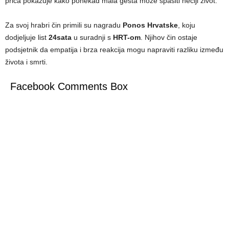
priča pokazuje kako ponekad mala gesta može spasiti nečiji život.
Za svoj hrabri čin primili su nagradu
Ponos Hrvatske
, koju
dodjeljuje list
24sata
u suradnji s
HRT-om
. Njihov čin ostaje
podsjetnik da empatija i brza reakcija mogu napraviti razliku između
života i smrti.
Facebook Comments Box