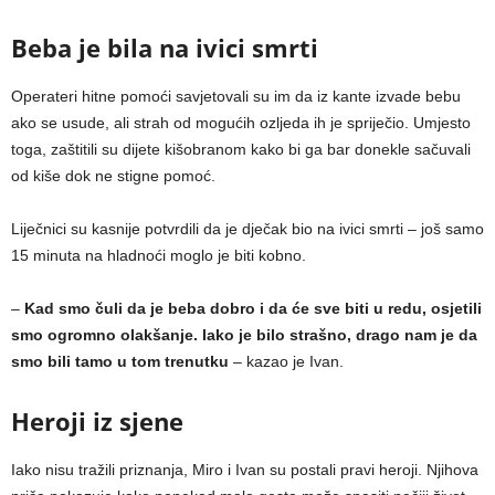
Beba je bila na ivici smrti
Operateri hitne pomoći savjetovali su im da iz kante izvade bebu
ako se usude, ali strah od mogućih ozljeda ih je spriječio. Umjesto
toga, zaštitili su dijete kišobranom kako bi ga bar donekle sačuvali
od kiše dok ne stigne pomoć.
Liječnici su kasnije potvrdili da je dječak bio na ivici smrti – još samo
15 minuta na hladnoći moglo je biti kobno.
–
Kad smo čuli da je beba dobro i da će sve biti u redu, osjetili
smo ogromno olakšanje. Iako je bilo strašno, drago nam je da
smo bili tamo u tom trenutku
– kazao je Ivan.
Heroji iz sjene
Iako nisu tražili priznanja, Miro i Ivan su postali pravi heroji. Njihova