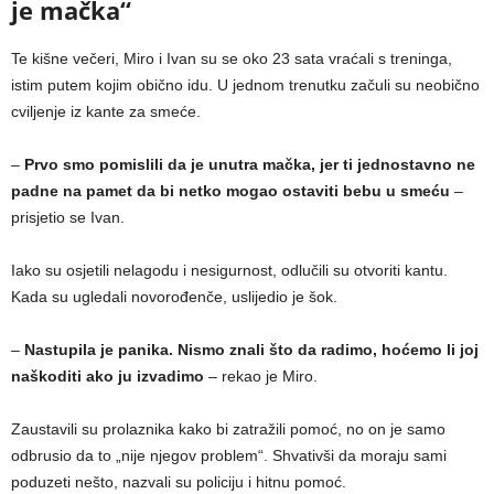
je mačka“
Te kišne večeri, Miro i Ivan su se oko 23 sata vraćali s treninga,
istim putem kojim obično idu. U jednom trenutku začuli su neobično
cviljenje iz kante za smeće.
–
Prvo smo pomislili da je unutra mačka, jer ti jednostavno ne
padne na pamet da bi netko mogao ostaviti bebu u smeću
–
prisjetio se Ivan.
Iako su osjetili nelagodu i nesigurnost, odlučili su otvoriti kantu.
Kada su ugledali novorođenče, uslijedio je šok.
–
Nastupila je panika. Nismo znali što da radimo, hoćemo li joj
naškoditi ako ju izvadimo
– rekao je Miro.
Zaustavili su prolaznika kako bi zatražili pomoć, no on je samo
odbrusio da to „nije njegov problem“. Shvativši da moraju sami
poduzeti nešto, nazvali su policiju i hitnu pomoć.