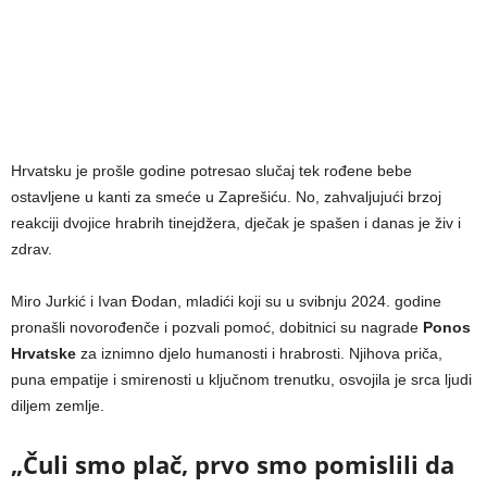
Hrvatsku je prošle godine potresao slučaj tek rođene bebe
ostavljene u kanti za smeće u Zaprešiću. No, zahvaljujući brzoj
reakciji dvojice hrabrih tinejdžera, dječak je spašen i danas je živ i
zdrav.
Miro Jurkić i Ivan Đodan, mladići koji su u svibnju 2024. godine
pronašli novorođenče i pozvali pomoć, dobitnici su nagrade
Ponos
Hrvatske
za iznimno djelo humanosti i hrabrosti. Njihova priča,
puna empatije i smirenosti u ključnom trenutku, osvojila je srca ljudi
diljem zemlje.
„Čuli smo plač, prvo smo pomislili da