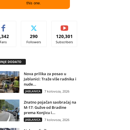
this one.
,342
290
120,301
Fans
Followers
Subscribers
DNJE DODATO
Nova prilika za posao u
Jablanici: Traže više radnika i
nude...
JABLANICA
7 kolovoza, 2026
Znatno pojačan saobraćaj na
M-17: Gužve od Bradine
prema Konjicu i...
JABLANICA
7 kolovoza, 2026