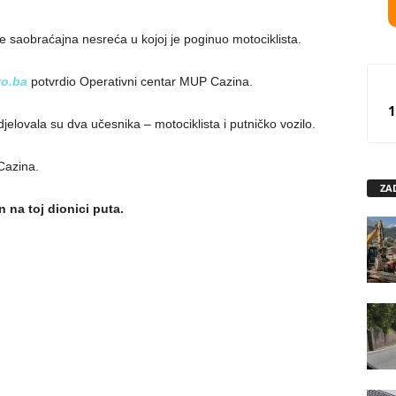
e saobraćajna nesreća u kojoj je poginuo motociklista.
vo.ba
potvrdio Operativni centar MUP Cazina.
1
jelovala su dva učesnika – motociklista i putničko vozilo.
Cazina.
ZA
n na toj dionici puta.