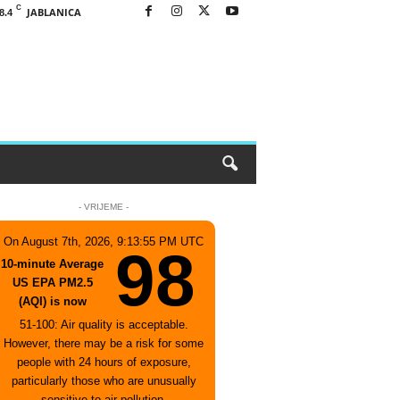
C
JABLANICA
8.4
- VRIJEME -
On August 7th, 2026, 9:13:55 PM UTC
98
10-minute Average
US EPA PM2.5
(AQI) is now
51-100: Air quality is acceptable.
However, there may be a risk for some
people with 24 hours of exposure,
particularly those who are unusually
sensitive to air pollution.