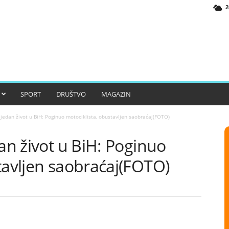
2
SPORT
DRUŠTVO
MAGAZIN
 jedan život u BiH: Poginuo motociklista, obustavljen saobraćaj(FOTO)
dan život u BiH: Poginuo
tavljen saobraćaj(FOTO)