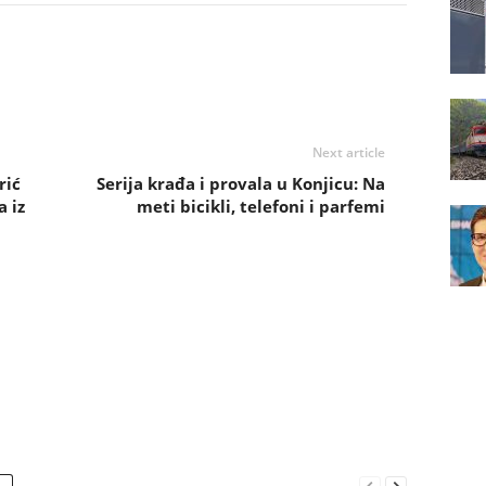
Next article
rić
Serija krađa i provala u Konjicu: Na
a iz
meti bicikli, telefoni i parfemi