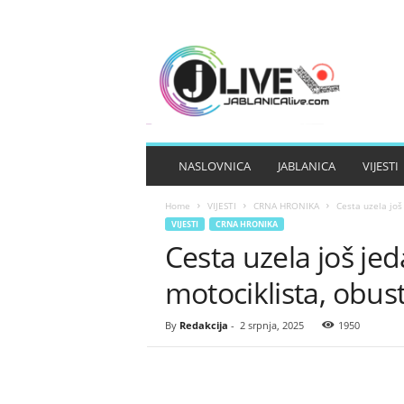
J
A
B
L
A
N
I
NASLOVNICA
JABLANICA
VIJESTI
C
A
Home
VIJESTI
CRNA HRONIKA
Cesta uzela još
L
VIJESTI
CRNA HRONIKA
I
Cesta uzela još je
V
E
motociklista, obus
By
Redakcija
-
2 srpnja, 2025
1950