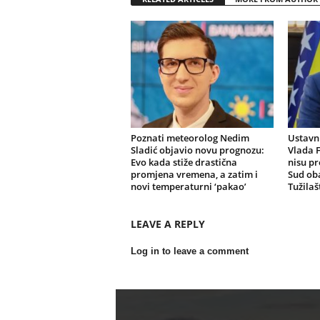
Poznati meteorolog Nedim
Ustavni
Sladić objavio novu prognozu:
Vlada F
Evo kada stiže drastična
nisu pr
promjena vremena, a zatim i
Sud oba
novi temperaturni ‘pakao’
Tužilaš
LEAVE A REPLY
Log in to leave a comment