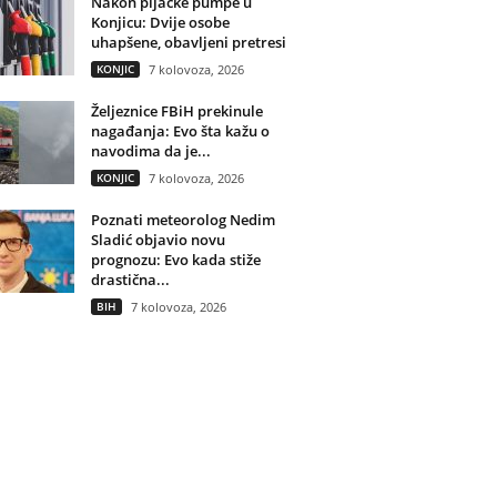
Nakon pljačke pumpe u
Konjicu: Dvije osobe
uhapšene, obavljeni pretresi
KONJIC
7 kolovoza, 2026
Željeznice FBiH prekinule
nagađanja: Evo šta kažu o
navodima da je...
KONJIC
7 kolovoza, 2026
Poznati meteorolog Nedim
Sladić objavio novu
prognozu: Evo kada stiže
drastična...
BIH
7 kolovoza, 2026