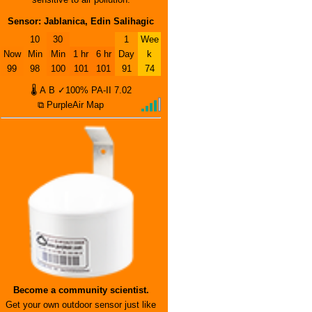
Sensor: Jablanica, Edin Salihagic
10
30
1
Wee
Now
Min
Min
1 hr
6 hr
Day
k
99
98
100
101
101
91
74
🌡
A
B
✓100%
PA-II
7.02
⧉ PurpleAir Map
Become a community scientist.
Get your own outdoor sensor just like