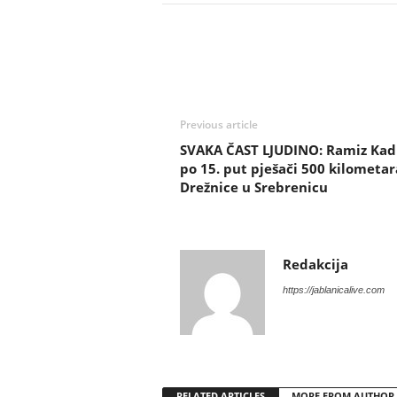
Previous article
SVAKA ČAST LJUDINO: Ramiz Kad
po 15. put pješači 500 kilometar
Drežnice u Srebrenicu
Redakcija
https://jablanicalive.com
RELATED ARTICLES
MORE FROM AUTHOR