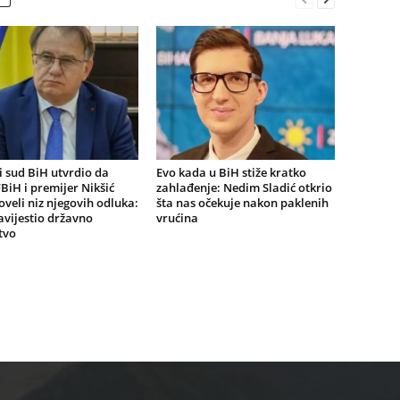
 sud BiH utvrdio da
Evo kada u BiH stiže kratko
BiH i premijer Nikšić
zahlađenje: Nedim Sladić otkrio
oveli niz njegovih odluka:
šta nas očekuje nakon paklenih
vijestio državno
vrućina
tvo