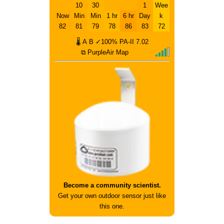
10
30
1
Wee
Now
Min
Min
1 hr
6 hr
Day
k
82
81
79
78
86
83
72
🌡
A
B
✓100%
PA-II
7.02
⧉ PurpleAir Map
Become a community scientist.
Get your own outdoor sensor just like
this one.