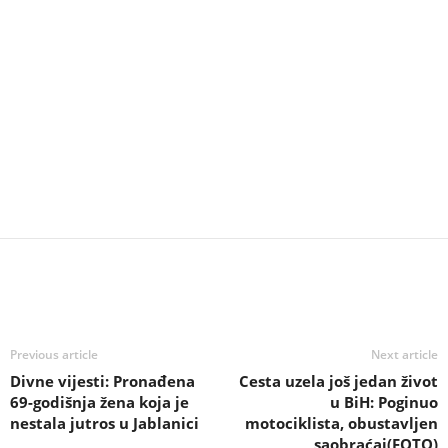
Previous article
Next article
Divne vijesti: Pronađena
Cesta uzela još jedan život
69-godišnja žena koja je
u BiH: Poginuo
nestala jutros u Jablanici
motociklista, obustavljen
saobraćaj(FOTO)