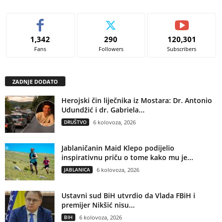
1,342
290
120,301
Fans
Followers
Subscribers
ZADNJE DODATO
Herojski čin liječnika iz Mostara: Dr. Antonio
Udundžić i dr. Gabriela...
DRUŠTVO
6 kolovoza, 2026
Jablaničanin Maid Klepo podijelio
inspirativnu priču o tome kako mu je...
JABLANICA
6 kolovoza, 2026
Ustavni sud BiH utvrdio da Vlada FBiH i
premijer Nikšić nisu...
BIH
6 kolovoza, 2026