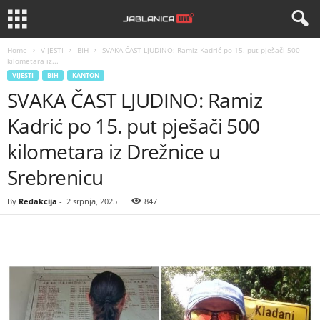
Home
VIJESTI
BIH
SVAKA ČAST LJUDINO: Ramiz Kadrić po 15. put pješači 500
kilometara iz...
VIJESTI
BIH
KANTON
SVAKA ČAST LJUDINO: Ramiz
Kadrić po 15. put pješači 500
kilometara iz Drežnice u
Srebrenicu
By
Redakcija
-
2 srpnja, 2025
847