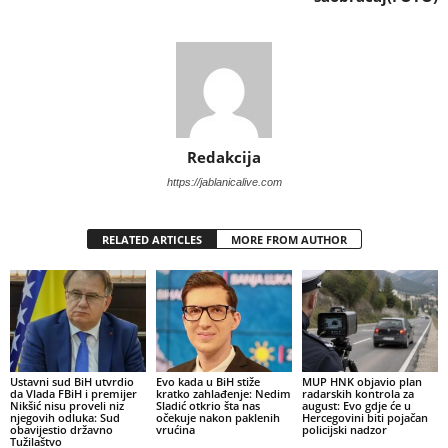
Redakcija
https://jablanicalive.com
RELATED ARTICLES
MORE FROM AUTHOR
Ustavni sud BiH utvrdio
Evo kada u BiH stiže
MUP HNK objavio plan
da Vlada FBiH i premijer
kratko zahlađenje: Nedim
radarskih kontrola za
Nikšić nisu proveli niz
Sladić otkrio šta nas
august: Evo gdje će u
njegovih odluka: Sud
očekuje nakon paklenih
Hercegovini biti pojačan
obavijestio državno
vrućina
policijski nadzor
Tužilaštvo