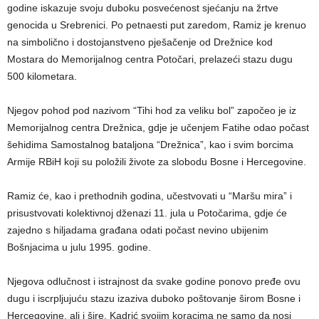
godine iskazuje svoju duboku posvećenost sjećanju na žrtve
genocida u Srebrenici. Po petnaesti put zaredom, Ramiz je krenuo
na simbolično i dostojanstveno pješačenje od Drežnice kod
Mostara do Memorijalnog centra Potočari, prelazeći stazu dugu
500 kilometara.
Njegov pohod pod nazivom “Tihi hod za veliku bol” započeo je iz
Memorijalnog centra Drežnica, gdje je učenjem Fatihe odao počast
šehidima Samostalnog bataljona “Drežnica”, kao i svim borcima
Armije RBiH koji su položili živote za slobodu Bosne i Hercegovine.
Ramiz će, kao i prethodnih godina, učestvovati u “Maršu mira” i
prisustvovati kolektivnoj dženazi 11. jula u Potočarima, gdje će
zajedno s hiljadama građana odati počast nevino ubijenim
Bošnjacima u julu 1995. godine.
Njegova odlučnost i istrajnost da svake godine ponovo pređe ovu
dugu i iscrpljujuću stazu izaziva duboko poštovanje širom Bosne i
Hercegovine, ali i šire. Kadrić svojim koracima ne samo da nosi