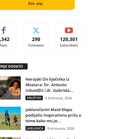
this one.
,342
290
120,301
Fans
Followers
Subscribers
DNJE DODATO
Herojski čin liječnika iz
Mostara: Dr. Antonio
Udundžić i dr. Gabriela...
DRUŠTVO
6 kolovoza, 2026
Jablaničanin Maid Klepo
podijelio inspirativnu priču o
tome kako mu je...
JABLANICA
6 kolovoza, 2026