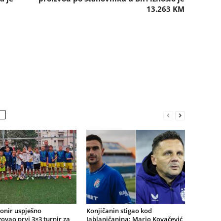
13.263 KM
onir uspješno
Konjičanin stigao kod
ovao prvi 3×3 turnir za
Jablaničanina: Mario Kovačević