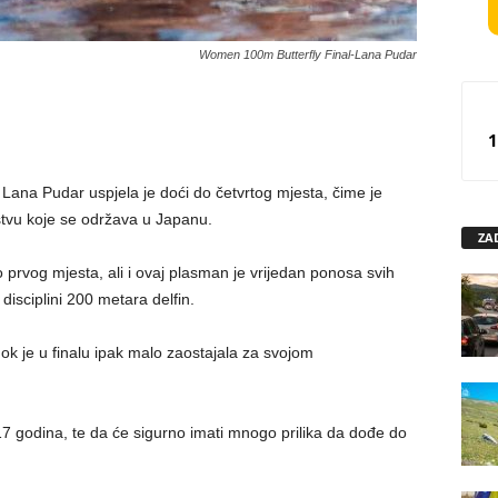
Women 100m Butterfly Final-Lana Pudar
1
Lana Pudar uspjela je doći do četvrtog mjesta, čime je
stvu koje se održava u Japanu.
ZA
o prvog mjesta, ali i ovaj plasman je vrijedan ponosa svih
disciplini 200 metara delfin.
 dok je u finalu ipak malo zaostajala za svojom
 godina, te da će sigurno imati mnogo prilika da dođe do