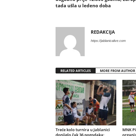
tada ušla u ledeno doba
REDAKCIJA
https://jablanicalive.com
RELATED ARTICLES
MORE FROM AUTHOR
Treće kolo turnira u Jablanici
MNK Pi
donijelo čak 36 pogodaka:
organiz