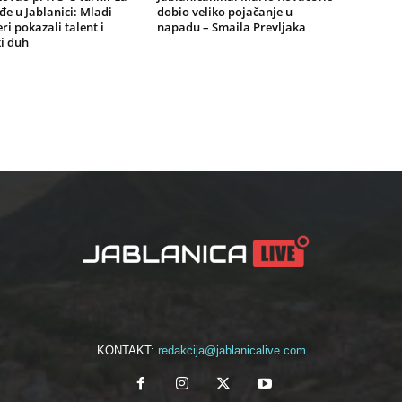
e u Jablanici: Mladi
dobio veliko pojačanje u
ri pokazali talent i
napadu – Smaila Prevljaka
i duh
KONTAKT:
redakcija@jablanicalive.com