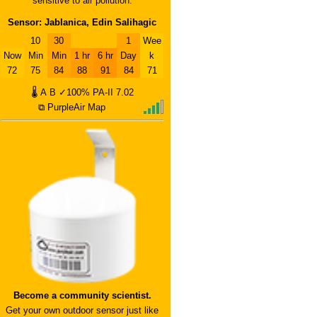
sensitive to air pollution.
Sensor: Jablanica, Edin Salihagic
10
30
1
Wee
Now
Min
Min
1 hr
6 hr
Day
k
72
75
84
88
91
84
71
🌡
A
B
✓100%
PA-II
7.02
⧉ PurpleAir Map
Become a community scientist.
Get your own outdoor sensor just like