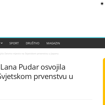
SPORT
DRUŠTVO
MAGAZIN
jila četvrto mjesto na Svjetskom prvenstvu u Japanu
 Lana Pudar osvojila
 Svjetskom prvenstvu u