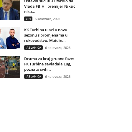
Ustavni sud BiH utvrdio da
Vlada FBiH i premijer Nikšić
nisu...
BIH
6 kolovoza, 2026
KK Turbina ulazi u novu
sezonu s promjenama u
rukovodstvu: Maidin...
JABLANICA
6 kolovoza, 2026
Drama za kraj grupne faze:
FK Turbina savladala Lug,
poznato svih...
JABLANICA
6 kolovoza, 2026