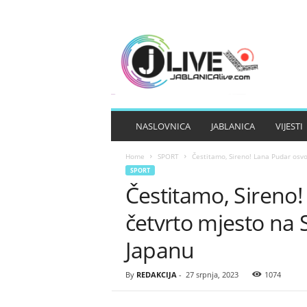
J
A
B
L
A
N
I
NASLOVNICA
JABLANICA
VIJESTI
C
A
Home
SPORT
Čestitamo, Sireno! Lana Pudar osvo
L
SPORT
I
Čestitamo, Sireno!
V
E
četvrto mjesto na
Japanu
By
REDAKCIJA
-
27 srpnja, 2023
1074