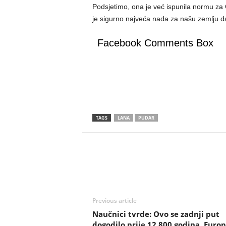
Podsjetimo, ona je već ispunila normu za 
je sigurno najveća nada za našu zemlju d
Facebook Comments Box
TAGS
LANA
PUDAR
Previous article
Naučnici tvrde: Ovo se zadnji put
dogodilo prije 12.800 godina, Europ