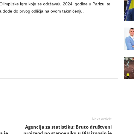
Olimpijske igre koje se održavaju 2024. godine u Parizu, te
a dođe do prvog odličja na ovom takmičenju.
Next article
Agencija za statistiku: Bruto društveni
a je
proizvod po stanovniku u BiH iznosio je