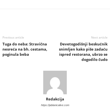
Previous article
Next article
Tuga do neba: Stravična
Devetogodišnji beskućnik
nesreća na bh. cestama,
snimljen kako piše zadaću
poginula beba
ispred restorana, ubrzo se
dogodilo čudo
Redakcija
https://jablanicalive.com