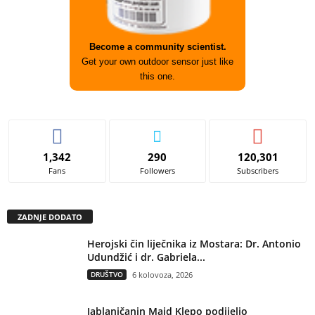
Become a community scientist.
Get your own outdoor sensor just like
this one.
1,342
290
120,301
Fans
Followers
Subscribers
ZADNJE DODATO
Herojski čin liječnika iz Mostara: Dr. Antonio
Udundžić i dr. Gabriela...
DRUŠTVO
6 kolovoza, 2026
Jablaničanin Maid Klepo podijelio