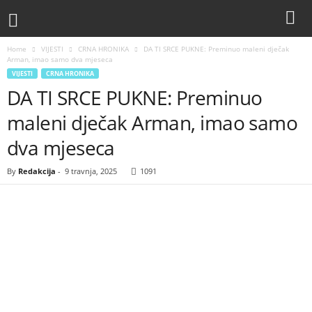
Home
VIJESTI
CRNA HRONIKA
DA TI SRCE PUKNE: Preminuo maleni dječak
Arman, imao samo dva mjeseca
VIJESTI
CRNA HRONIKA
DA TI SRCE PUKNE: Preminuo
maleni dječak Arman, imao samo
dva mjeseca
By
Redakcija
-
9 travnja, 2025
1091