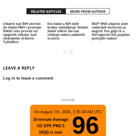
RELATED ARTICLES
MORE FROM AUTHOR
Ustavni sud BiH utvrdio
Evo kada u BiH stiže
MUP HNK objavio plan
da Vlada FBiH i premijer
kratko zahlađenje: Nedim
radarskih kontrola za
Nikšić nisu proveli niz
Sladić otkrio šta nas
august: Evo gdje će u
njegovih odluka: Sud
očekuje nakon paklenih
Hercegovini biti pojačan
obavijestio državno
vrućina
policijski nadzor
Tužilaštvo
LEAVE A REPLY
Log in to leave a comment
- VRIJEME -
On August 7th, 2026, 3:35:43 AM UTC
96
10-minute Average
US EPA PM2.5
(AQI) is now