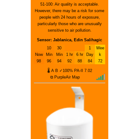
51-100: Air quality is acceptable.
However, there may be a risk for some
people with 24 hours of exposure,
particularly those who are unusually
sensitive to air pollution.
Sensor: Jablanica, Edin Salihagic
10
30
1
Wee
Now
Min
Min
1 hr
6 hr
Day
k
98
96
94
92
88
84
72
🌡
A
B
✓100%
PA-II
7.02
⧉ PurpleAir Map