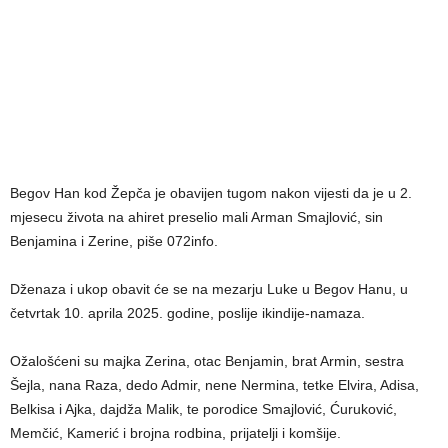
Begov Han kod Žepča je obavijen tugom nakon vijesti da je u 2.
mjesecu života na ahiret preselio mali Arman Smajlović, sin
Benjamina i Zerine, piše 072info.
Dženaza i ukop obavit će se na mezarju Luke u Begov Hanu, u
četvrtak 10. aprila 2025. godine, poslije ikindije-namaza.
Ožalošćeni su majka Zerina, otac Benjamin, brat Armin, sestra
Šejla, nana Raza, dedo Admir, nene Nermina, tetke Elvira, Adisa,
Belkisa i Ajka, dajdža Malik, te porodice Smajlović, Ćuruković,
Memčić, Kamerić i brojna rodbina, prijatelji i komšije.