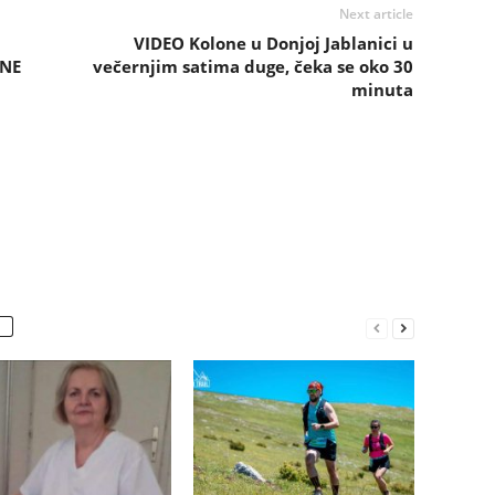
Next article
VIDEO Kolone u Donjoj Jablanici u
VNE
večernjim satima duge, čeka se oko 30
minuta