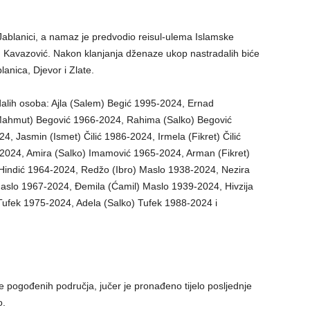
ablanici, a namaz je predvodio reisul-ulema Islamske
. Kavazović. Nakon klanjanja dženaze ukop nastradalih biće
nica, Djevor i Zlate.
alih osoba: Ajla (Salem) Begić 1995-2024, Ernad
hmut) Begović 1966-2024, Rahima (Salko) Begović
, Jasmin (Ismet) Čilić 1986-2024, Irmela (Fikret) Čilić
-2024, Amira (Salko) Imamović 1965-2024, Arman (Fikret)
indić 1964-2024, Redžo (Ibro) Maslo 1938-2024, Nezira
Maslo 1967-2024, Đemila (Ćamil) Maslo 1939-2024, Hivzija
 Tufek 1975-2024, Adela (Salko) Tufek 1988-2024 i
že pogođenih područja, jučer je pronađeno tijelo posljednje
o.