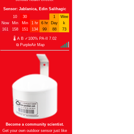
Sensor: Jablanica, Edin Salihagic
10
30
1
Wee
Now
Min
Min
1 hr
6 hr
Day
k
161
158
151
134
99
88
73
🌡
A
B
✓100%
PA-II
7.02
⧉ PurpleAir Map
Become a community scientist.
Get your own outdoor sensor just like