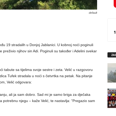
default
1
eđu 19 stradalih u Donjoj Jablanici. U kobnoj noći poginuli
 preživio njihov sin Adi. Poginuli su također i Adelini svekar
ZA
 tabute sa tijelima svoje sestre i zeta. Velić u razgovoru
dica Tufek stradala u noći s četvrtka na petak. Na pitanje
om, Velić odgovara:
nju, ali ja sam dobro. Sad mi je samo briga za dječaka
ima potrebnu njegu – kaže Velić, te nastavlja: “Pregazio sam