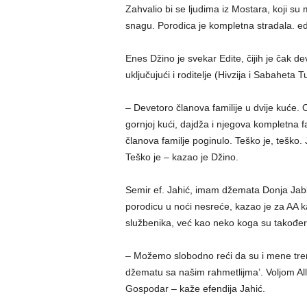
Zahvalio bi se ljudima iz Mostara, koji su 
snagu. Porodica je kompletna stradala. edi
Enes Džino je svekar Edite, čijih je čak d
uključujući i roditelje (Hivzija i Sabaheta T
– Devetoro članova familije u dvije kuće. O
gornjoj kući, dajdža i njegova kompletna fa
članova familje poginulo. Teško je, teško. 
Teško je – kazao je Džino.
Semir ef. Jahić, imam džemata Donja Jabla
porodicu u noći nesreće, kazao je za AA 
službenika, već kao neko koga su također p
– Možemo slobodno reći da su i mene trenu
džematu sa našim rahmetlijma’. Voljom Al
Gospodar – kaže efendija Jahić.