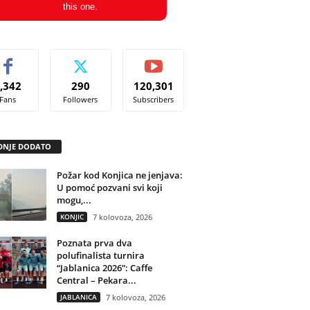
this one.
,342
290
120,301
Fans
Followers
Subscribers
DNJE DODATO
Požar kod Konjica ne jenjava:
U pomoć pozvani svi koji
mogu,...
KONJIC
7 kolovoza, 2026
Poznata prva dva
polufinalista turnira
“Jablanica 2026”: Caffe
Central – Pekara...
JABLANICA
7 kolovoza, 2026