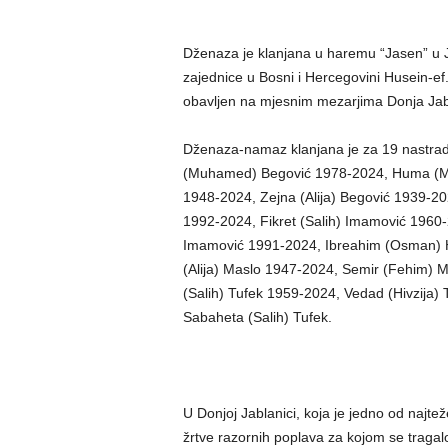
Dženaza je klanjana u haremu “Jasen” u J
zajednice u Bosni i Hercegovini Husein-ef
obavljen na mjesnim mezarjima Donja Jabla
Dženaza-namaz klanjana je za 19 nastrad
(Muhamed) Begović 1978-2024, Huma (Ma
1948-2024, Zejna (Alija) Begović 1939-2024
1992-2024, Fikret (Salih) Imamović 1960
Imamović 1991-2024, Ibreahim (Osman) H
(Alija) Maslo 1947-2024, Semir (Fehim) 
(Salih) Tufek 1959-2024, Vedad (Hivzija)
Sabaheta (Salih) Tufek.
U Donjoj Jablanici, koja je jedno od najte
žrtve razornih poplava za kojom se tragal