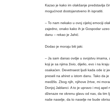
Kazao je kako im olakšanje predstavlja či
mogućnost dostojanstveno ih ispratiti.
– To nam nekako u ovoj cijeloj emociji ola
zajedno, onako kako ih je Gospodar uzeo u 
danu – rekao je Jahić.
Dodao je moraju biti jaki.
– Ja sam danas ovdje u svojstvu imama, al
koji je sa njima živio, dijelio, evo i na kra
osakaćen. Devetnaest ljudi kada ode iz jed
preseli na ahiret u istom danu. Tako da je
medžlis. Zbog njih, njihove žrtve, mi mor
Donjoj Jablanci. A to je upravo i moj apel
dženaze ne okrenu glavu od nas, da tim l
naše naselje, da to naselje ne bude obris