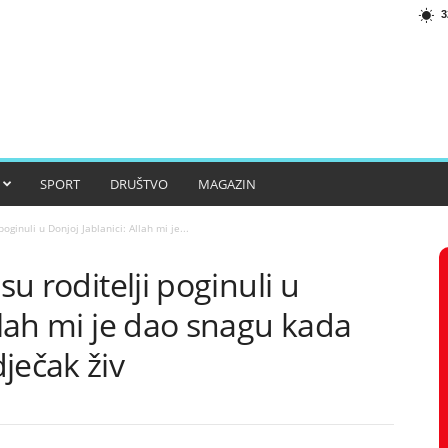
3
SPORT
DRUŠTVO
MAGAZIN
poginuli u Donjoj Jablanici: Allah mi je...
su roditelji poginuli u
Allah mi je dao snagu kada
ječak živ