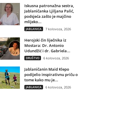
Iskusna patronažna sestra,
Jablaničanka Ljiljana Palić,
podsjeća zašto je majčino
mlijeko...
JABLANICA
7 kolovoza, 2026
Herojski čin liječnika iz
Mostara: Dr. Antonio
Udundžić i dr. Gabriela...
DRUŠTVO
6 kolovoza, 2026
Jablaničanin Maid Klepo
podijelio inspirativnu priču o
tome kako mu je...
JABLANICA
6 kolovoza, 2026