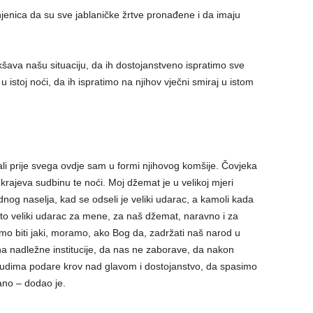
njenica da su sve jablaničke žrtve pronađene i da imaju
kšava našu situaciju, da ih dostojanstveno ispratimo sve
istoj noći, da ih ispratimo na njihov vječni smiraj u istom
i prije svega ovdje sam u formi njihovog komšije. Čovjeka
ju krajeva sudbinu te noći. Moj džemat je u velikoj mjeri
nog naselja, kad se odseli je veliki udarac, a kamoli kada
 to veliki udarac za mene, za naš džemat, naravno i za
amo biti jaki, moramo, ako Bog da, zadržati naš narod u
 na nadležne institucije, da nas ne zaborave, da nakon
judima podare krov nad glavom i dostojanstvo, da spasimo
ano – dodao je.