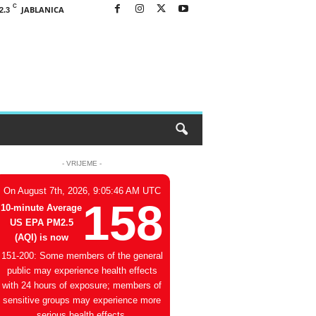
C
JABLANICA
2.3
- VRIJEME -
On August 7th, 2026, 9:05:46 AM UTC
158
10-minute Average
US EPA PM2.5
(AQI) is now
151-200: Some members of the general
public may experience health effects
with 24 hours of exposure; members of
sensitive groups may experience more
serious health effects.