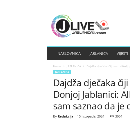
J
A
B
L
A
N
I
NASLOVNICA
JABLANICA
VIJESTI
C
A
Home
JABLANICA
Dajdža dječaka čiji su roditelji 
L
JABLANICA
I
Dajdža dječaka čiji 
V
E
Donjoj Jablanici: 
sam saznao da je d
By
Redakcija
-
15 listopada, 2024
3064