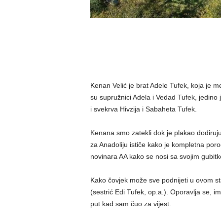
Kenan Velić je brat Adele Tufek, koja je m
su supružnici Adela i Vedad Tufek, jedino je
i svekrva Hivzija i Sabaheta Tufek.
Kenana smo zatekli dok je plakao dodirujući
za Anadoliju ističe kako je kompletna poro
novinara AA kako se nosi sa svojim gubitk
Kako čovjek može sve podnijeti u ovom sta
(sestrić Edi Tufek, op.a.). Oporavlja se, 
put kad sam čuo za vijest.