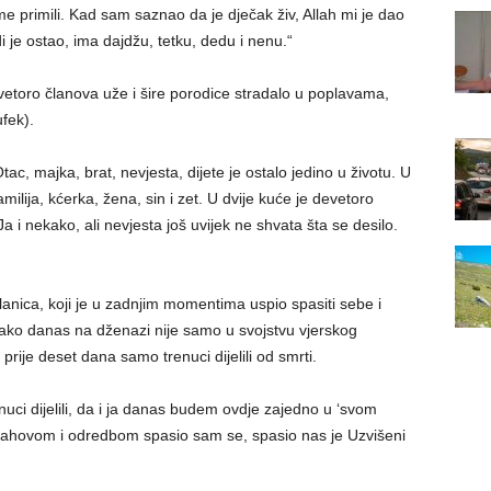
me primili. Kad sam saznao da je dječak živ, Allah mi je dao
 je ostao, ima dajdžu, tetku, dedu i nenu.“
evetoro članova uže i šire porodice stradalo u poplavama,
ufek).
tac, majka, brat, nevjesta, dijete je ostalo jedino u životu. U
milija, kćerka, žena, sin i zet. U dvije kuće je devetoro
Ja i nekako, ali nevjesta još uvijek ne shvata šta se desilo.
nica, koji je u zadnjim momentima uspio spasiti sebe i
kako danas na dženazi nije samo u svojstvu vjerskog
rije deset dana samo trenuci dijelili od smrti.
ci dijelili, da i ja danas budem ovdje zajedno u ‘svom
lahovom i odredbom spasio sam se, spasio nas je Uzvišeni