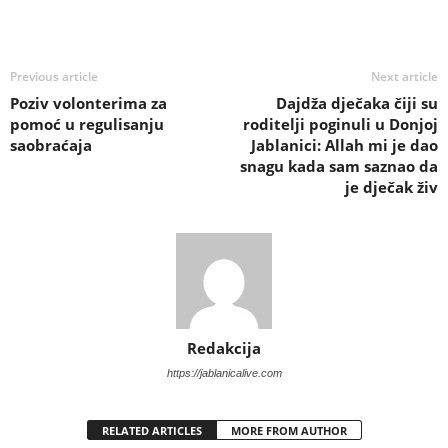
Previous article
Next article
Poziv volonterima za
Dajdža dječaka čiji su
pomoć u regulisanju
roditelji poginuli u Donjoj
saobraćaja
Jablanici: Allah mi je dao
snagu kada sam saznao da
je dječak živ
Redakcija
https://jablanicalive.com
RELATED ARTICLES
MORE FROM AUTHOR