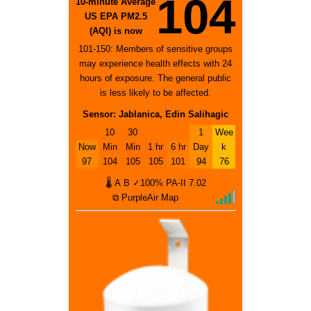
104
10-minute Average
US EPA PM2.5
(AQI) is now
101-150: Members of sensitive groups
may experience health effects with 24
hours of exposure. The general public
is less likely to be affected.
Sensor: Jablanica, Edin Salihagic
10
30
1
Wee
Now
Min
Min
1 hr
6 hr
Day
k
97
104
105
105
101
94
76
🌡
A
B
✓100%
PA-II
7.02
⧉ PurpleAir Map