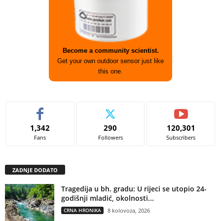
Become a community scientist.
Get your own outdoor sensor just like
this one.
1,342
290
120,301
Fans
Followers
Subscribers
ZADNJE DODATO
Tragedija u bh. gradu: U rijeci se utopio 24-
godišnji mladić, okolnosti...
CRNA HRONIKA
8 kolovoza, 2026