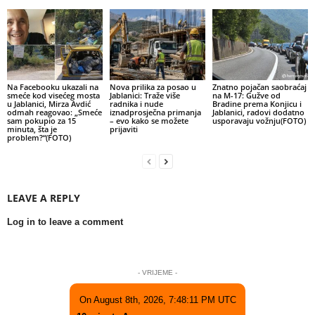
Na Facebooku ukazali na
Nova prilika za posao u
Znatno pojačan saobraćaj
smeće kod visećeg mosta
Jablanici: Traže više
na M-17: Gužve od
u Jablanici, Mirza Avdić
radnika i nude
Bradine prema Konjicu i
odmah reagovao: „Smeće
iznadprosječna primanja
Jablanici, radovi dodatno
sam pokupio za 15
– evo kako se možete
usporavaju vožnju(FOTO)
minuta, šta je
prijaviti
problem?“(FOTO)
LEAVE A REPLY
Log in to leave a comment
- VRIJEME -
On August 8th, 2026, 7:48:11 PM UTC