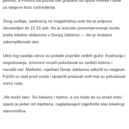
javnost, a Pomozi.ba poziva sve građane da upute molitve i dove
za njegovo brzo ozdravljenje.
Zbog uviđaja, saobraćaj na magistralnoj cesti bio je potpuno
obustavljen do 15:15 sati, što je izazvalo preusmjeravanje vozila
preko lokalne obilaznice u Donjoj Jablanici — što je dodatno
zakomplikovalo dan.
Ulice tog naselja ubrzo su postale poprište velikih gužvi, frustracija i
negodovanja. Izmoreni vozači pokušavali su zaobići kolonu i
narušiti red. Međutim, mještani Donje Jablanice odlučili su reagirati.
Fizički su stali pred vozila i spriječili prolazak onih koji su pokušavali
mimo reda.
„Ne može tako. Svi čekamo i trpimo, a oni misle da su iznad reda,“
izjavio je jedan od mještana, naglašavajući zajednički stav lokalnog
stanovništva.