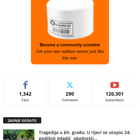
Become a community scientist.
Get your own outdoor sensor just like
this one.
1,342
290
120,301
Fans
Followers
Subscribers
ZADNJE DODATO
Tragedija u bh. gradu: U rijeci se utopio 24-
godišnji mladić, okolnosti...