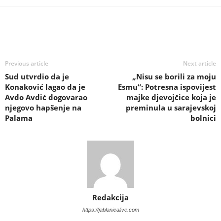
Previous article
Next article
Sud utvrdio da je
„Nisu se borili za moju
Konaković lagao da je
Esmu“: Potresna ispovijest
Avdo Avdić dogovarao
majke djevojčice koja je
njegovo hapšenje na
preminula u sarajevskoj
Palama
bolnici
Redakcija
https://jablanicalive.com