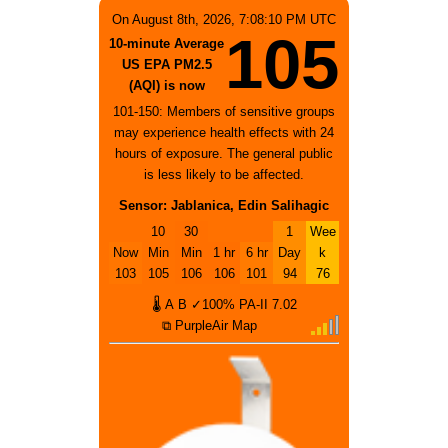
On August 8th, 2026, 7:08:10 PM UTC
105
10-minute Average
US EPA PM2.5
(AQI) is now
101-150: Members of sensitive groups
may experience health effects with 24
hours of exposure. The general public
is less likely to be affected.
Sensor: Jablanica, Edin Salihagic
10
30
1
Wee
Now
Min
Min
1 hr
6 hr
Day
k
103
105
106
106
101
94
76
🌡
A
B
✓100%
PA-II
7.02
⧉ PurpleAir Map