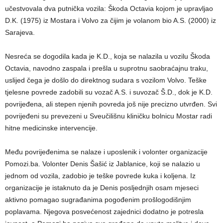
učestvovala dva putnička vozila: Škoda Octavia kojom je upravljao
D.K. (1975) iz Mostara i Volvo za čijim je volanom bio A.S. (2000) iz
Sarajeva.
Nesreća se dogodila kada je K.D., koja se nalazila u vozilu Škoda
Octavia, navodno zaspala i prešla u suprotnu saobraćajnu traku,
uslijed čega je došlo do direktnog sudara s vozilom Volvo. Teške
tjelesne povrede zadobili su vozač A.S. i suvozač Š.D., dok je K.D.
povrijeđena, ali stepen njenih povreda još nije precizno utvrđen. Svi
povrijeđeni su prevezeni u Sveučilišnu kliničku bolnicu Mostar radi
hitne medicinske intervencije.
Među povrijeđenima se nalaze i uposlenik i volonter organizacije
Pomozi.ba. Volonter Denis Šašić iz Jablanice, koji se nalazio u
jednom od vozila, zadobio je teške povrede kuka i koljena. Iz
organizacije je istaknuto da je Denis posljednjih osam mjeseci
aktivno pomagao sugrađanima pogođenim prošlogodišnjim
poplavama. Njegova posvećenost zajednici dodatno je potresla