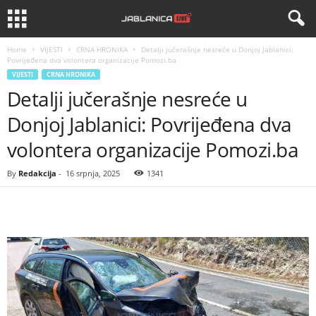
Home
VIJESTI
CRNA HRONIKA
Detalji jučerašnje nesreće u Donjoj Jablanici:
Povrijeđena dva volontera organizacije Pomozi.ba
VIJESTI
CRNA HRONIKA
Detalji jučerašnje nesreće u
Donjoj Jablanici: Povrijeđena dva
volontera organizacije Pomozi.ba
By
Redakcija
-
16 srpnja, 2025
1341